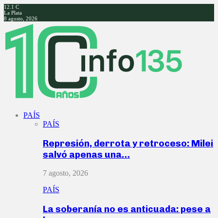
12.1
C
La Plata
8 agosto, 2026
Facebook
Twitter
Instagram
Youtube
PAÍS
PAÍS
Represión, derrota y retroceso: Milei
salvó apenas una…
7 agosto, 2026
PAÍS
La soberanía no es anticuada: pese a