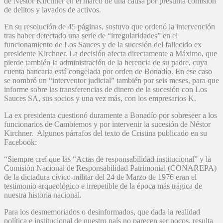
de Néstor Kirchner en el marco de una causa por presunta comisión
de delitos y lavados de activos.
En su resolución de 45 páginas, sostuvo que ordenó la intervención
tras haber detectado una serie de “irregularidades” en el
funcionamiento de Los Sauces y de la sucesión del fallecido ex
presidente Kirchner. La decisión afecta directamente a Máximo, que
pierde también la administración de la herencia de su padre, cuya
cuenta bancaria está congelada por orden de Bonadío. En ese caso
se nombró un “interventor judicial” también por seis meses, para que
informe sobre las transferencias de dinero de la sucesión con Los
Sauces SA, sus socios y una vez más, con los empresarios K.
La ex presidenta cuestionó duramente a Bonadío por sobreseer a los
funcionarios de Cambiemos y por intervenir la sucesión de Néstor
Kirchner. Algunos párrafos del texto de Cristina publicado en su
Facebook:
“Siempre creí que las “Actas de responsabilidad institucional” y la
Comisión Nacional de Responsabilidad Patrimonial (CONAREPA)
de la dictadura cívico-militar del 24 de Marzo de 1976 eran el
testimonio arqueológico e irrepetible de la época más trágica de
nuestra historia nacional.
Para los desmemoriados o desinformados, que dada la realidad
política e institucional de nuestro país no parecen ser pocos, resulta