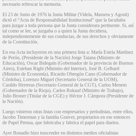
necesario refrescar la memoria.
El 23 de Junio de 1976 la Junta Militar (Videla, Massera y Agosti)
dictó el “Acta de Responsabilidad Institucional” que la facultaba
para juzgar a toda persona que la Junta considerara pertinente. Si, así
tal como se lee, se juzgaba o a quien la Junta decidiera,
independientemente de sus conductas, de sus derechos y obviamente
de la Constitución.
En esa Acta incluyeron en una primera lista a: María Estela Martínez
de Perón, (Presidente de la Nación) Jorge Taiana (Ministro de
Educación), Oscar Bidegain (Gobernador de la provincia de Buenos
Aires), Esteban Righi (Ministro del Interior), José B. Gelbard
(Ministro de Economía), Ricardo Obregón Cano (Gobernador de
Córdoba), Lorenzo Miguel (Secretario General de la UOM),
Casildo Herreras (Secretario General de la CGT), Carlos Menem
(Gobernador de la Rioja), Carlos Rukauf (Ministro de Trabajo),
Julio Broner (Titular de la CGE) y Héctor J. Cámpora (Presidente de
la Nación).
Luego vinieron otras listas con empresarios y periodistas, entre ellos,
Jacobo Timerman y la familia Graiver, propietarios en ese entonces
de Papel Prensa, que fabricaba y fabrica el papel para diarios.
Ayer Bonadío hizo trascender en distintos medios oficialistas