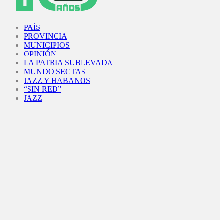
Facebook
Twitter
Instagram
Youtube
PAÍS
PROVINCIA
MUNICIPIOS
OPINIÓN
LA PATRIA SUBLEVADA
MUNDO SECTAS
JAZZ Y HABANOS
“SIN RED”
JAZZ