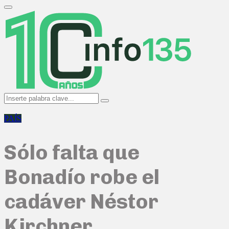
Search
for:
Primary
Menu
Search
Search
for:
PAÍS
Sólo falta que
Bonadío robe el
cadáver Néstor
Kirchner