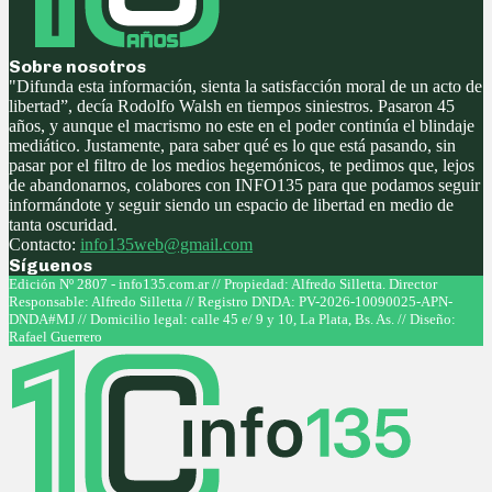
Sobre nosotros
"Difunda esta información, sienta la satisfacción moral de un acto de
libertad”, decía Rodolfo Walsh en tiempos siniestros. Pasaron 45
años, y aunque el macrismo no este en el poder continúa el blindaje
mediático. Justamente, para saber qué es lo que está pasando, sin
pasar por el filtro de los medios hegemónicos, te pedimos que, lejos
de abandonarnos, colabores con INFO135 para que podamos seguir
informándote y seguir siendo un espacio de libertad en medio de
tanta oscuridad.
Contacto:
info135web@gmail.com
Síguenos
Facebook
Twitter
Instagram
Youtube
Edición Nº 2807 - info135.com.ar // Propiedad: Alfredo Silletta. Director
Responsable: Alfredo Silletta // Registro DNDA: PV-2026-10090025-APN-
DNDA#MJ // Domicilio legal: calle 45 e/ 9 y 10, La Plata, Bs. As. // Diseño:
Rafael Guerrero