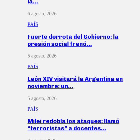
la…
6 agosto, 2026
PAÍS
Fuerte derrota del Gobierno: la
presión social frenó…
5 agosto, 2026
PAÍS
León XIV visitará la Argentina en
noviembre: un…
5 agosto, 2026
PAÍS
Milei redobla los ataques: llamó
“terroristas” a docentes…