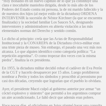
“Hoy Bonadío en un nuevo capítulo de lo que ya constituye una
clara e inocultable maniobra dirigida, desde lo más alto de los
Poderes del Estado contra mi persona, la de mi marido fallecido y la
de nuestros dos hijos (al mejor estilo de la dictadura) ORDENA
INTERVENIR la sucesión de Néstor Kirchner (la que se encuentra
finalizada) y la sociedad familiar Los Sauces SA, designando
interventores y administradores en abierta violación a las más
elementales normas del Derecho y sentido común.
Lo dicho al principio: creía que las Actas de Responsabilidad
Institucional y la CONAREPA de la Dictadura cívico-militar eran
una triste pieza de museo. Sin embargo, el pasado una vez más nos
alcanza. Lo que alguien identifico como categoría política: “La
repetición argentina”. O como tropezar dos veces con la misma
piedra”, finaliza la ex presidenta.
En 1955, la dictadura militar decidió robar el cadáver de Eva Perón
de la CGT y hacerlo desaparecer por 15 años. Luego prohibieron
nombrar a Perón y todos los símbolos y proscribir al peronismo por
casi dos décadas, creyendo que lograrían que el pueblo lo olvidara.
Ayer, el presidente Macri culpó al gobierno anterior por armar “un
cóctel explosivo y siniestro” que permitió a los argentinos comprar
un aire acondicionado. Le faltó decir que además eran pobres.
Hace pocos días, el oficialismo en Jujuy planteó hacer una consulta