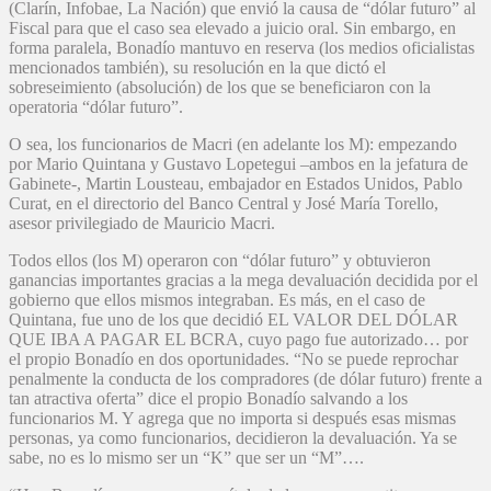
(Clarín, Infobae, La Nación) que envió la causa de “dólar futuro” al
Fiscal para que el caso sea elevado a juicio oral. Sin embargo, en
forma paralela, Bonadío mantuvo en reserva (los medios oficialistas
mencionados también), su resolución en la que dictó el
sobreseimiento (absolución) de los que se beneficiaron con la
operatoria “dólar futuro”.
O sea, los funcionarios de Macri (en adelante los M): empezando
por Mario Quintana y Gustavo Lopetegui –ambos en la jefatura de
Gabinete-, Martin Lousteau, embajador en Estados Unidos, Pablo
Curat, en el directorio del Banco Central y José María Torello,
asesor privilegiado de Mauricio Macri.
Todos ellos (los M) operaron con “dólar futuro” y obtuvieron
ganancias importantes gracias a la mega devaluación decidida por el
gobierno que ellos mismos integraban. Es más, en el caso de
Quintana, fue uno de los que decidió EL VALOR DEL DÓLAR
QUE IBA A PAGAR EL BCRA, cuyo pago fue autorizado… por
el propio Bonadío en dos oportunidades. “No se puede reprochar
penalmente la conducta de los compradores (de dólar futuro) frente a
tan atractiva oferta” dice el propio Bonadío salvando a los
funcionarios M. Y agrega que no importa si después esas mismas
personas, ya como funcionarios, decidieron la devaluación. Ya se
sabe, no es lo mismo ser un “K” que ser un “M”….