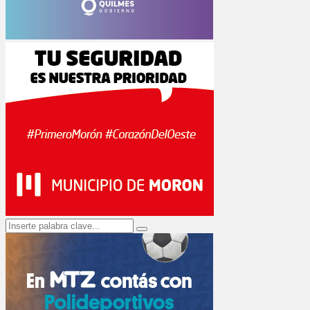
Search
Search
for: