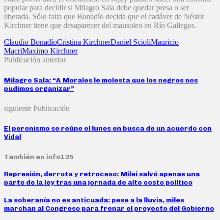
popular para decidir si Milagro Sala debe quedar presa o ser
liberada. Sólo falta que Bonadío decida que el cadáver de Néstor
Kirchner tiene que desaparecer del mausoleo en Río Gallegos.
Claudio Bonadío
Cristina Kirchner
Daniel Scioli
Mauricio
Macri
Maximo Kirchner
Publicación anterior
Milagro Sala: “A Morales le molesta que los negros nos
pudimos organizar”
siguiente Publicación
El peronismo se reúne el lunes en busca de un acuerdo con
Vidal
También en info135
Represión, derrota y retroceso: Milei salvó apenas una
parte de la ley tras una jornada de alto costo político
La soberanía no es anticuada: pese a la lluvia, miles
marchan al Congreso para frenar el proyecto del Gobierno