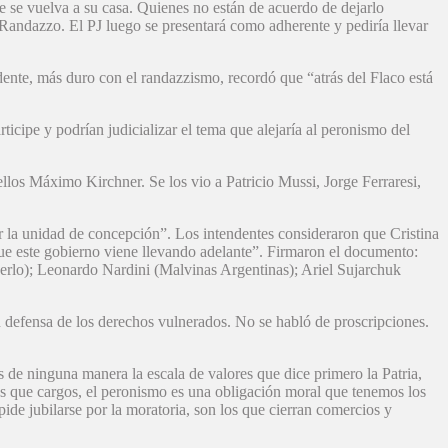
ue se vuelva a su casa. Quienes no están de acuerdo de dejarlo
e Randazzo. El PJ luego se presentará como adherente y pediría llevar
dente, más duro con el randazzismo, recordó que “atrás del Flaco está
icipe y podrían judicializar el tema que alejaría al peronismo del
llos Máximo Kirchner. Se los vio a Patricio Mussi, Jorge Ferraresi,
ar la unidad de concepción”. Los intendentes consideraron que Cristina
 que este gobierno viene llevando adelante”. Firmaron el documento:
rlo); Leonardo Nardini (Malvinas Argentinas); Ariel Sujarchuk
n defensa de los derechos vulnerados. No se habló de proscripciones.
 de ninguna manera la escala de valores que dice primero la Patria,
s que cargos, el peronismo es una obligación moral que tenemos los
mpide jubilarse por la moratoria, son los que cierran comercios y