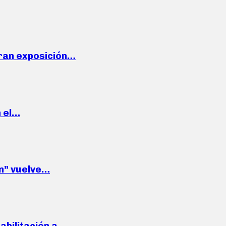
ran exposición…
n el…
wn” vuelve…
habilitación a…