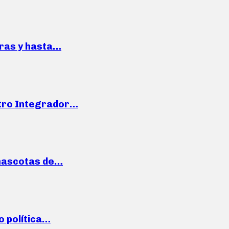
pras y hasta…
ntro Integrador…
mascotas de…
o política…