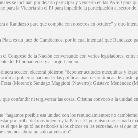
unales se inclinan por dejarlo participar y vencerlo en las PASO para q
 para la Victoria sin el PJ para impedirle la participación al sector d
uera a Randazzo para que compita con nosotros en octubre” y otro inten
 Plata es un juez de Cambiemos, por lo cual intentará que Randazzo part
n el Congreso de la Nación conversando con varios legisladores, entre e
nte del PJ bonaerense y a Jorge Landau.
primera sección electoral pidieron “deponer actitudes mezquinas y logr
posición al gobierno nacional y las políticas macroeconómicas de ajuste
r Festa (Moreno); Santiago Maggiotti (Navarro); Gustavo Menéndez (Me
 que confundir ni tergiversar las cosas, Cristina convocó a la unidad e
 que “hagamos posible esa unidad con los renunciamientos; no cambiemos
tar por arriba del movimiento y la Patria. El peronismo no es nada má
 es el que le quitó las netbooks a los chicos en las escuelas, es el que i
e tenemos ahora un solo adversario”.