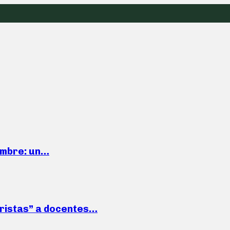
iembre: un…
roristas” a docentes…