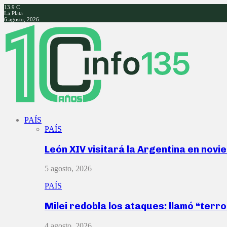
13.9
C
La Plata
6 agosto, 2026
Facebook
Twitter
Instagram
Youtube
PAÍS
PAÍS
León XIV visitará la Argentina en nov
5 agosto, 2026
PAÍS
Milei redobla los ataques: llamó “ter
4 agosto, 2026