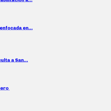
a enfocada en…
culta a San…
mero