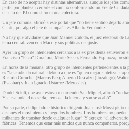
En caso de no aceptar hay distintas alternativas, aunque los jefes com
participar plantean cerrarle el camino conformando un Frente Ciudadano
el sello del PJ como si fuera una colectora.
Un jefe comunal afirmó a este portal que “no tiene sentido dejarlo af
Clarín, por algo el jefe de campaña es Alberto Fernández”.
No hay que olvidarse que Juan Manuel Culotta, el juez electoral de La
tema central: vencer a Macri y sus políticas de ajuste.
Ayer un grupo de intendentes cercanos a la ex presidenta estuvieron e
Francisco “Paco” Durañora, Mario Secco, Fernando Espinoza, preside
En horas de la mañana, otro grupo de intendentes pertenecientes a la 
es “la candidata natural” debido a que es “quien mejor sintetiza la o
Ricardo Curuchet (Marcos Paz); Alberto Descalzo (Ituzaingó); Walte
(Escobar) y Juan Ignacio Ustarroz (Mercedes).
Daniel Scioli, que ayer estuvo recorriendo San Miguel, afirmó “no hay
Y si esa unidad no se da, iremos a la interna y san se acabó”.
Por su parte, el diputado e histórico dirigente Juan José Mussi pidió
después el movimiento y luego los hombres. Los hombres no pueden es
militantes de transitar desde cualquier lugar”. Y agregó: “el adversario
fábricas. Tenemos que estar más unidos que nunca compañeros, porqu