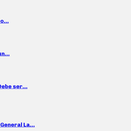
cto…
 un…
“Debe ser…
e General La…