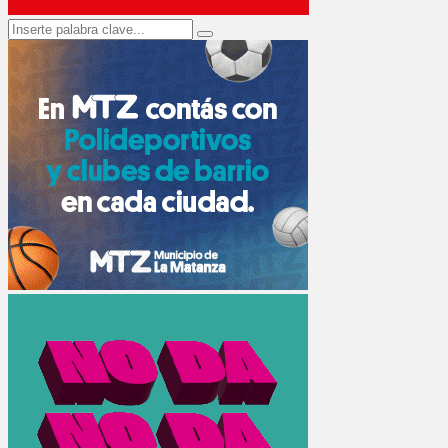
Search
Search
for: