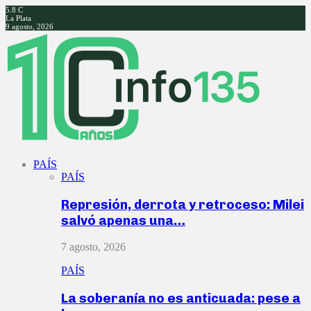
5.8
C
La Plata
9 agosto, 2026
Facebook
Twitter
Instagram
Youtube
PAÍS
PAÍS
Represión, derrota y retroceso: Milei
salvó apenas una…
7 agosto, 2026
PAÍS
La soberanía no es anticuada: pese a