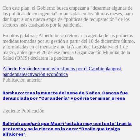
Con este plan, el Gobierno busca empezar a “desarmar algunas de
las políticas de emergencia” impulsadas en los últimos meses, para
dar lugar a una nueva etapa de “políticas de recuperación” de los
sectores más castigados por la pandemia.
En otras palabras, Alberto busca retomar la agenda de las primeras
medidas tomadas por su gestión a partir del 10 de diciembre último,
y formuladas en el mensaje ante la Asamblea Legislativa el 1 de
marzo, antes que el 20 de ese mes la Organización Mundial de la
Salud (OMS) declarara la pandemia.
Alberto Fernández
coronavirus
Juntos por el Cambio
plan
post
pandemia
reactivación económica
Publicación anterior
Bombazo: tras la muerte del nene de 5 años, Canosa fue
denunciada por “Curandería” y podría terminar presa
siguiente Publicación
Bullrich aseguró que Macri ‘estaba muy contento’ tras la
protesta y se le rieron en la cara: “Decile que traiga
alfajores”