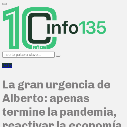
Search
for:
Primary
Menu
Search
Search
for:
PAÍS
La gran urgencia de
Alberto: apenas
termine la pandemia,
reactivar la economía