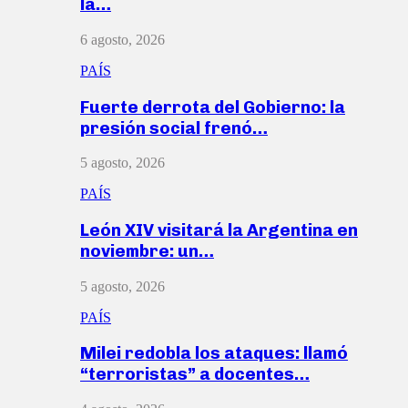
la…
6 agosto, 2026
PAÍS
Fuerte derrota del Gobierno: la
presión social frenó…
5 agosto, 2026
PAÍS
León XIV visitará la Argentina en
noviembre: un…
5 agosto, 2026
PAÍS
Milei redobla los ataques: llamó
“terroristas” a docentes…