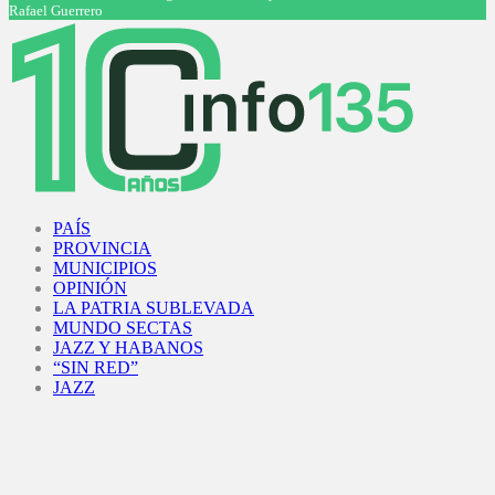
Rafael Guerrero
Facebook
Twitter
Instagram
Youtube
PAÍS
PROVINCIA
MUNICIPIOS
OPINIÓN
LA PATRIA SUBLEVADA
MUNDO SECTAS
JAZZ Y HABANOS
“SIN RED”
JAZZ