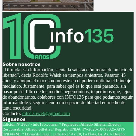
Sobre nosotros
"Difunda esta información, sienta la satisfacción moral de un acto de
libertad”, decía Rodolfo Walsh en tiempos siniestros. Pasaron 45
años, y aunque el macrismo no este en el poder continúa el blindaje
mediático. Justamente, para saber qué es lo que está pasando, sin
pasar por el filtro de los medios hegemónicos, te pedimos que, lejos
de abandonarnos, colabores con INFO135 para que podamos seguir
informándote y seguir siendo un espacio de libertad en medio de
tanta oscuridad.
Contacto:
info135web@gmail.com
Síguenos
Facebook
Twitter
Instagram
Youtube
Edición Nº 2807 - info135.com.ar // Propiedad: Alfredo Silletta. Director
Responsable: Alfredo Silletta // Registro DNDA: PV-2026-10090025-APN-
DNDA#MJ // Domicilio legal: calle 45 e/ 9 y 10, La Plata, Bs. As. // Diseño: