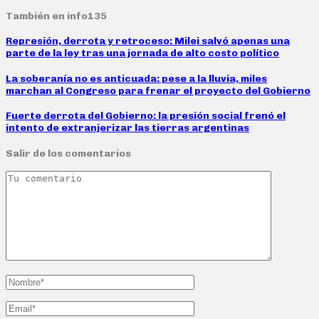
También en info135
Represión, derrota y retroceso: Milei salvó apenas una
parte de la ley tras una jornada de alto costo político
La soberanía no es anticuada: pese a la lluvia, miles
marchan al Congreso para frenar el proyecto del Gobierno
Fuerte derrota del Gobierno: la presión social frenó el
intento de extranjerizar las tierras argentinas
Salir de los comentarios