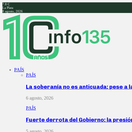
7.8
C
La Plata
8 agosto, 2026
Facebook
Twitter
Instagram
Youtube
PAÍS
PAÍS
La soberanía no es anticuada: pese a 
6 agosto, 2026
PAÍS
Fuerte derrota del Gobierno: la presió
5 agosto, 2026