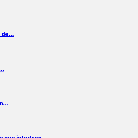
a de…
,…
ón…
ses que integran…