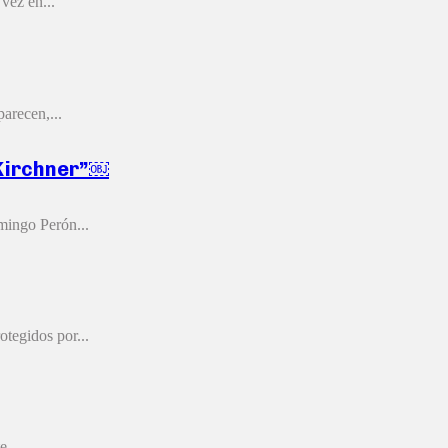
vez en...
arecen,...
 Kirchner”￼
mingo Perón...
otegidos por...
...