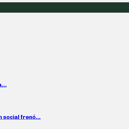
la…
n social frenó…