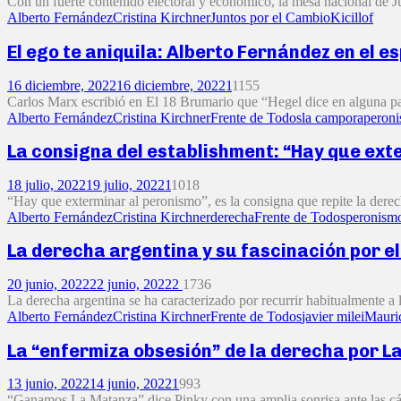
Con un fuerte contenido electoral y económico, la mesa nacional de J
Alberto Fernández
Cristina Kirchner
Juntos por el Cambio
Kicillof
El ego te aniquila: Alberto Fernández en el 
16 diciembre, 2022
16 diciembre, 2022
1
1155
Carlos Marx escribió en El 18 Brumario que “Hegel dice en alguna part
Alberto Fernández
Cristina Kirchner
Frente de Todos
la campora
peron
La consigna del establishment: “Hay que ext
18 julio, 2022
19 julio, 2022
1
1018
“Hay que exterminar al peronismo”, es la consigna que repite la dere
Alberto Fernández
Cristina Kirchner
derecha
Frente de Todos
peronism
La derecha argentina y su fascinación por el
20 junio, 2022
22 junio, 2022
2
1736
La derecha argentina se ha caracterizado por recurrir habitualmente a lo
Alberto Fernández
Cristina Kirchner
Frente de Todos
javier milei
Mauri
La “enfermiza obsesión” de la derecha por 
13 junio, 2022
14 junio, 2022
1
993
“Ganamos La Matanza” dice Pinky con una amplia sonrisa ante las cá