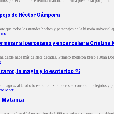
untos por el Cambio se reunirá mañana en forma presencial por primera 
espejo de Héctor Cámpora
e que todos los grandes hechos y personajes de la historia universal ap
ismo
erminar al peronismo y encarcelar a Cristina
cha desde hace más de siete décadas. Primero metieron preso a Juan Do
o
 tarot, la magia y lo esotérico ￼
 mágico, al tarot o lo esotérico. Sus líderes se consideran elegidos y pr
cio Macri
La Matanza
maras de Canal 13 en octubre de 1999 y empieza a anunciar su gabinete