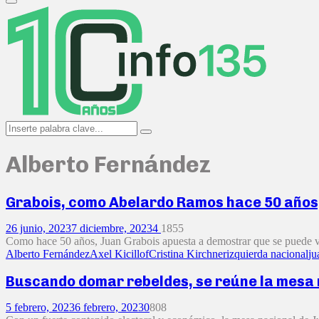
Primary
Menu
Search
Search
for:
Alberto Fernández
Grabois, como Abelardo Ramos hace 50 años, 
26 junio, 2023
7 diciembre, 2023
4
1855
Como hace 50 años, Juan Grabois apuesta a demostrar que se puede vo
Alberto Fernández
Axel Kicillof
Cristina Kirchner
izquierda nacional
ju
Buscando domar rebeldes, se reúne la mesa n
5 febrero, 2023
6 febrero, 2023
0
808