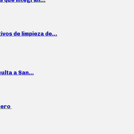
ivos de limpieza de…
culta a San…
mero