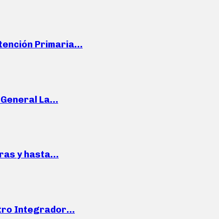
Atención Primaria…
e General La…
pras y hasta…
ntro Integrador…