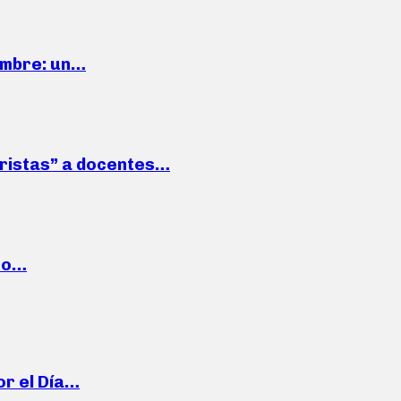
iembre: un…
roristas” a docentes…
cto…
or el Día…