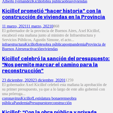
Alberto Fernández
Kicillof
obra pública
obras
viviendas
Kicillof prometió “hacer historia” con la
construcción de viviendas en la Provincia
11 marzo, 2021
11 marzo, 2021
0
868
El gobernador de la provincia de Buenos Aires, Axel Kicillof,
encabezó esta mañana junto al ministro de Infraestructura y
Servicios Públicos, Agustín Simone, el acto...
infraestructura
Kicillof
lotes
obra pública
postpandemia
Provincia de
Buenos Aires
reactivación
viviendas
Kicillof celebró la sanción del presupuesto:
“Nos permite marcar el camino para la
reconstrucción”
23 diciembre, 2020
23 diciembre, 2020
1
1259
El gobernador Axel Kicillof celebró esta mañana la aprobación de
su primer presupuesto, ya que a lo largo de este año gobernó con
una prórroga...
coronavirus
Kicillof
Legislatura bonaerense
obra
pública
Pandemia
Presupuesto
reconstrucción
Kicillof: “Con la obra pública y privada