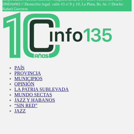
DNDA#MJ // Domicilio legal: calle 45 e/ 9 y 10, La Plata, Bs. As. // Diseño:
Rafael Guerrero
Facebook
Twitter
Instagram
Youtube
PAÍS
PROVINCIA
MUNICIPIOS
OPINIÓN
LA PATRIA SUBLEVADA
MUNDO SECTAS
JAZZ Y HABANOS
“SIN RED”
JAZZ