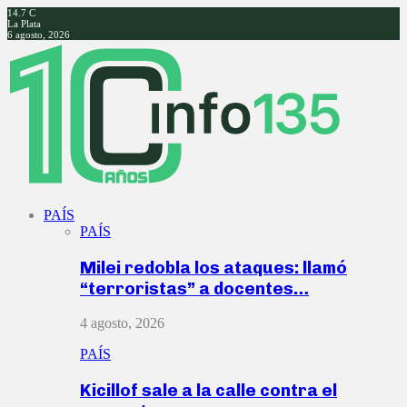
14.7
C
La Plata
6 agosto, 2026
Facebook
Twitter
Instagram
Youtube
PAÍS
PAÍS
Milei redobla los ataques: llamó
“terroristas” a docentes…
4 agosto, 2026
PAÍS
Kicillof sale a la calle contra el