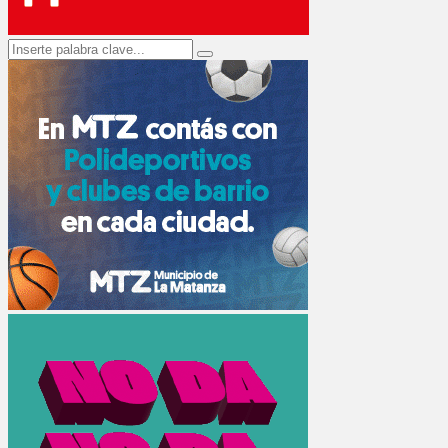
Search
Search
for: