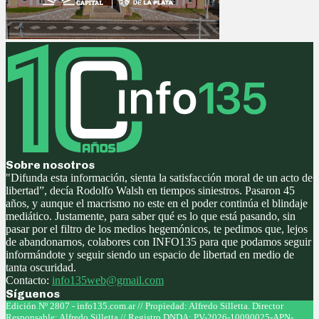
Sobre nosotros
"Difunda esta información, sienta la satisfacción moral de un acto de
libertad”, decía Rodolfo Walsh en tiempos siniestros. Pasaron 45
años, y aunque el macrismo no este en el poder continúa el blindaje
mediático. Justamente, para saber qué es lo que está pasando, sin
pasar por el filtro de los medios hegemónicos, te pedimos que, lejos
de abandonarnos, colabores con INFO135 para que podamos seguir
informándote y seguir siendo un espacio de libertad en medio de
tanta oscuridad.
Contacto:
info135web@gmail.com
Síguenos
Facebook
Twitter
Instagram
Youtube
Edición Nº 2807 - info135.com.ar // Propiedad: Alfredo Silletta. Director
Responsable: Alfredo Silletta // Registro DNDA: PV-2026-10090025-APN-