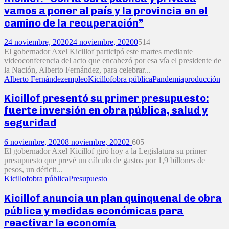
vamos a poner al país y la provincia en el
camino de la recuperación”
24 noviembre, 2020
24 noviembre, 2020
0
514
El gobernador Axel Kicillof participó este martes mediante
videoconferencia del acto que encabezó por esa vía el presidente de
la Nación, Alberto Fernández, para celebrar...
Alberto Fernández
empleo
Kicillof
obra pública
Pandemia
producción
Kicillof presentó su primer presupuesto:
fuerte inversión en obra pública, salud y
seguridad
6 noviembre, 2020
8 noviembre, 2020
2
605
El gobernador Axel Kicillof giró hoy a la Legislatura su primer
presupuesto que prevé un cálculo de gastos por 1,9 billones de
pesos, un déficit...
Kicillof
obra pública
Presupuesto
Kicillof anuncia un plan quinquenal de obra
pública y medidas económicas para
reactivar la economía