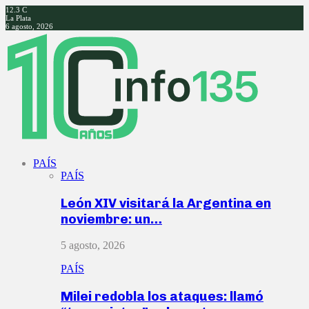
12.3
C
La Plata
6 agosto, 2026
Facebook
Twitter
Instagram
Youtube
PAÍS
PAÍS
León XIV visitará la Argentina en
noviembre: un…
5 agosto, 2026
PAÍS
Milei redobla los ataques: llamó