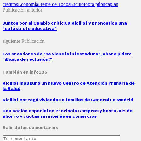
créditos
Economía
Frente de Todos
Kicillof
obra pública
plan
Publicación anterior
Juntos por el Cambio critica a Kicillof y pronostica una
“catástrofe educativa”
siguiente Publicación
Los creadores de “se viene la infectadura”, ahora piden:
“¡Basta de reclusión!”
También en info135
Kicillof inauguró un nuevo Centro de Atención Primaria de
la Salud
Kicillof entregó viviendas a familias de General La Madrid
Una acción especial en Provincia Compras y hasta 30% de
ahorro y cuotas sin interés en comercios
Salir de los comentarios