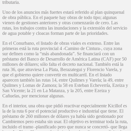
tributaria.
Uno de los anuncios más fuertes estará referido al plan quinquenal
de obra pública. En el paquete hay obras de todo tipo; algunas
vienen de gestiones anteriores y otras comenzarán de cero. Las
rutas, los trabajos contra las inundaciones y la extensión del servicio
de agua potable y cloacas forman parte de las prioridades.
En el Conurbano, el listado de obras viales es extenso. Entre las
primeras está la ruta provincial 4 -Camino de Cintura-, cuya zona
sur definen como la “más abandonada”. Se financiará con un
préstamo del Banco de Desarrollo de América Latina (CAF) por 50
millones de dólares; sólo falta el decreto nacional. También está la
ruta 36, que atraviesa La Plata, Berazategui y Florencio Varela, y
que el gobierno quiere convertir en multicarril. En el listado
aparecen también las rutas 14, entre Quilmes y Varela; la 49, entre
Quilmes y Lomas de Zamora; la 58 en Esteban Echeverría, Ezeiza y
San Vicente; la 21 en La Matanza, y la 205, entre Ezeiza y
Cañuelas, por mencionar algunas.
En el interior, una obra que pidió reactivar especialmente Kicillof es
la de la ruta 6 por el potencial productivo e industrial que tiene. El
préstamo de 260 millones de dólares ya había sido gestionado por
Cambiemos pero estaba sin usar. El objetivo es terminar toda la ruta,
incluido el tramo -planificado pero que nunca se concretó- que llega