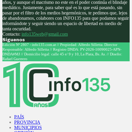
años, y aunque el macrismo no este en el poder continúa el blindaje
mediático. Justamente, para saber qué es lo que está pasando, sin
pasar por el filtro de los medios hegemónicos, te pedimos que, lejos
de abandonarnos, colabores con INFO135 para que podamos seguir
informándote y seguir siendo un espacio de libertad en medio de
tanta oscuridad.
Contacto:
info135web@gmail.com
Síguenos
Facebook
Twitter
Instagram
Youtube
Edición Nº 2807 - info135.com.ar // Propiedad: Alfredo Silletta. Director
Responsable: Alfredo Silletta // Registro DNDA: PV-2026-10090025-APN-
DNDA#MJ // Domicilio legal: calle 45 e/ 9 y 10, La Plata, Bs. As. // Diseño:
Rafael Guerrero
Facebook
Twitter
Instagram
Youtube
PAÍS
PROVINCIA
MUNICIPIOS