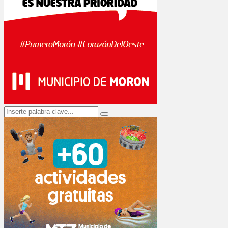
Search
Search
for: