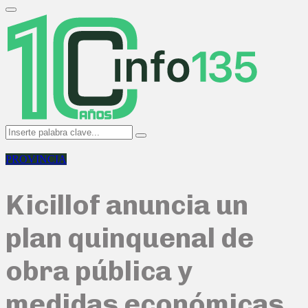
Search
for:
Primary
Menu
Search
Search
for:
PROVINCIA
Kicillof anuncia un
plan quinquenal de
obra pública y
medidas económicas