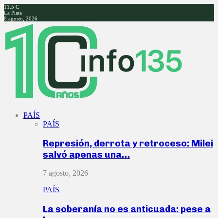
11.5
C
La Plata
8 agosto, 2026
Facebook
Twitter
Instagram
Youtube
PAÍS
PAÍS
Represión, derrota y retroceso: Milei
salvó apenas una…
7 agosto, 2026
PAÍS
La soberanía no es anticuada: pese a