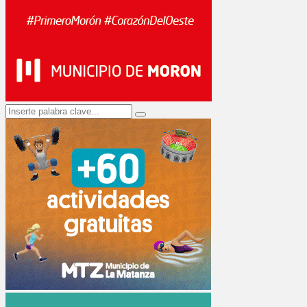
Search
Search
for: