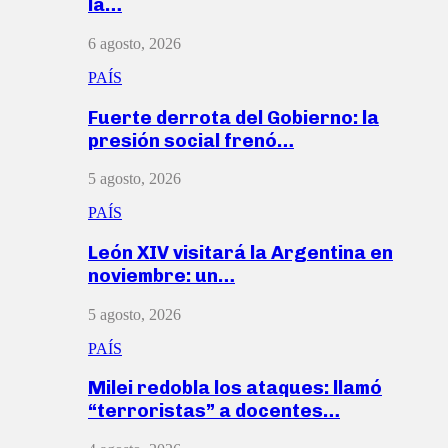
la…
6 agosto, 2026
PAÍS
Fuerte derrota del Gobierno: la
presión social frenó…
5 agosto, 2026
PAÍS
León XIV visitará la Argentina en
noviembre: un…
5 agosto, 2026
PAÍS
Milei redobla los ataques: llamó
“terroristas” a docentes…