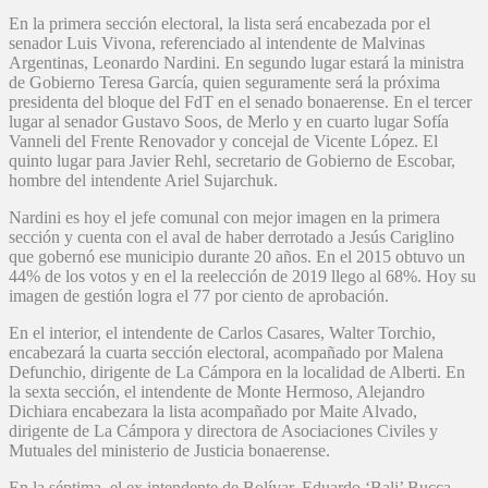
En la primera sección electoral, la lista será encabezada por el
senador Luis Vivona, referenciado al intendente de Malvinas
Argentinas, Leonardo Nardini. En segundo lugar estará la ministra
de Gobierno Teresa García, quien seguramente será la próxima
presidenta del bloque del FdT en el senado bonaerense. En el tercer
lugar al senador Gustavo Soos, de Merlo y en cuarto lugar Sofía
Vanneli del Frente Renovador y concejal de Vicente López. El
quinto lugar para Javier Rehl, secretario de Gobierno de Escobar,
hombre del intendente Ariel Sujarchuk.
Nardini es hoy el jefe comunal con mejor imagen en la primera
sección y cuenta con el aval de haber derrotado a Jesús Cariglino
que gobernó ese municipio durante 20 años. En el 2015 obtuvo un
44% de los votos y en el la reelección de 2019 llego al 68%. Hoy su
imagen de gestión logra el 77 por ciento de aprobación.
En el interior, el intendente de Carlos Casares, Walter Torchio,
encabezará la cuarta sección electoral, acompañado por Malena
Defunchio, dirigente de La Cámpora en la localidad de Alberti. En
la sexta sección, el intendente de Monte Hermoso, Alejandro
Dichiara encabezara la lista acompañado por Maite Alvado,
dirigente de La Cámpora y directora de Asociaciones Civiles y
Mutuales del ministerio de Justicia bonaerense.
En la séptima, el ex intendente de Bolívar, Eduardo ‘Bali’ Bucca,