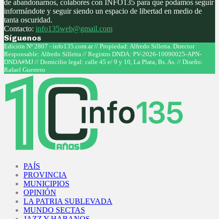
de abandonarnos, colabores con INFO135 para que podamos seguir
informándote y seguir siendo un espacio de libertad en medio de
tanta oscuridad.
Contacto:
info135web@gmail.com
Síguenos
Facebook
Twitter
Instagram
Youtube
Edición Nº 2807 - info135.com.ar // Propiedad: Alfredo Silletta. Director
Responsable: Alfredo Silletta // Registro DNDA: PV-2026-10090025-APN-
DNDA#MJ // Domicilio legal: calle 45 e/ 9 y 10, La Plata, Bs. As. // Diseño:
Rafael Guerrero
Facebook
Twitter
Instagram
Youtube
PAÍS
PROVINCIA
MUNICIPIOS
OPINIÓN
LA PATRIA SUBLEVADA
MUNDO SECTAS
JAZZ Y HABANOS