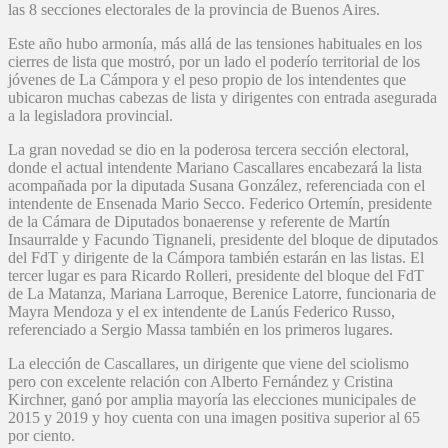
las 8 secciones electorales de la provincia de Buenos Aires.
Este año hubo armonía, más allá de las tensiones habituales en los
cierres de lista que mostró, por un lado el poderío territorial de los
jóvenes de La Cámpora y el peso propio de los intendentes que
ubicaron muchas cabezas de lista y dirigentes con entrada asegurada
a la legisladora provincial.
La gran novedad se dio en la poderosa tercera sección electoral,
donde el actual intendente Mariano Cascallares encabezará la lista
acompañada por la diputada Susana González, referenciada con el
intendente de Ensenada Mario Secco. Federico Ortemín, presidente
de la Cámara de Diputados bonaerense y referente de Martín
Insaurralde y Facundo Tignaneli, presidente del bloque de diputados
del FdT y dirigente de la Cámpora también estarán en las listas. El
tercer lugar es para Ricardo Rolleri, presidente del bloque del FdT
de La Matanza, Mariana Larroque, Berenice Latorre, funcionaria de
Mayra Mendoza y el ex intendente de Lanús Federico Russo,
referenciado a Sergio Massa también en los primeros lugares.
La elección de Cascallares, un dirigente que viene del sciolismo
pero con excelente relación con Alberto Fernández y Cristina
Kirchner, ganó por amplia mayoría las elecciones municipales de
2015 y 2019 y hoy cuenta con una imagen positiva superior al 65
por ciento.