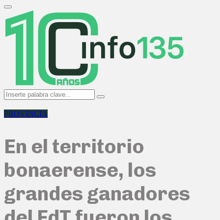
Search
for:
Primary
Menu
Search
Search
for:
PROVINCIA
En el territorio
bonaerense, los
grandes ganadores
del FdT fueron los