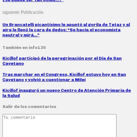
siguiente Publicación
Un Brancatelli picantísimo le apuntó al gorila de Tetaz y al
aire le llenó la cara de dedos: “Se hacía el economista
neutral y mirá…”
También en info135
Kicillof participó de la peregrinación por el Día de San
Cayetano
Tras marchar en el Congreso, Kicillof estuvo hoy en San
Cayetano y volvió a cuestionar a Milei
Kicillof inauguró un nuevo Centro de Atención Primaria de
la Salud
Salir de los comentarios