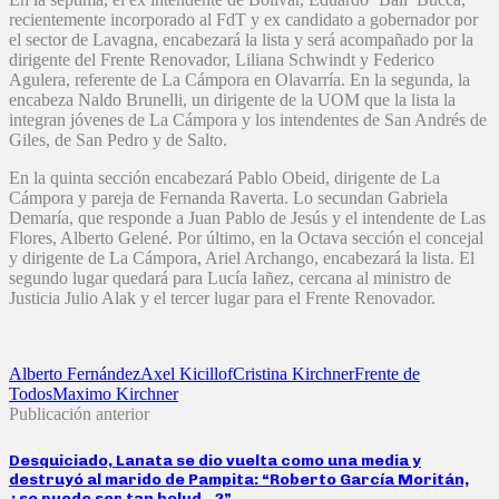
recientemente incorporado al FdT y ex candidato a gobernador por
el sector de Lavagna, encabezará la lista y será acompañado por la
dirigente del Frente Renovador, Liliana Schwindt y Federico
Agulera, referente de La Cámpora en Olavarría. En la segunda, la
encabeza Naldo Brunelli, un dirigente de la UOM que la lista la
integran jóvenes de La Cámpora y los intendentes de San Andrés de
Giles, de San Pedro y de Salto.
En la quinta sección encabezará Pablo Obeid, dirigente de La
Cámpora y pareja de Fernanda Raverta. Lo secundan Gabriela
Demaría, que responde a Juan Pablo de Jesús y el intendente de Las
Flores, Alberto Gelené. Por último, en la Octava sección el concejal
y dirigente de La Cámpora, Ariel Archango, encabezará la lista. El
segundo lugar quedará para Lucía Iañez, cercana al ministro de
Justicia Julio Alak y el tercer lugar para el Frente Renovador.
Alberto Fernández
Axel Kicillof
Cristina Kirchner
Frente de
Todos
Maximo Kirchner
Publicación anterior
Desquiciado, Lanata se dio vuelta como una media y
destruyó al marido de Pampita: “Roberto García Moritán,
¿se puede ser tan bolud…?”