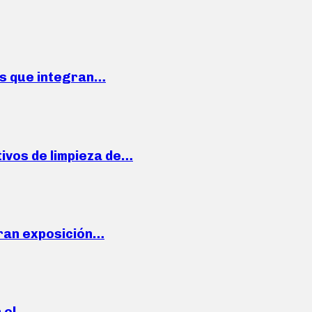
ses que integran…
ivos de limpieza de…
ran exposición…
n el…