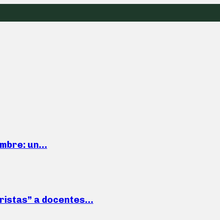
iembre: un…
roristas” a docentes…