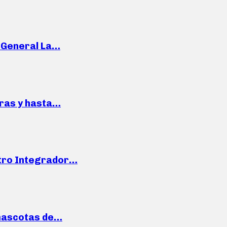
e General La…
pras y hasta…
ntro Integrador…
mascotas de…