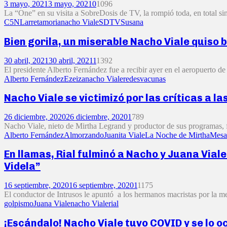
3 mayo, 2021
3 mayo, 2021
0
1096
La “One” en su visita a SobreDosis de TV, la rompió toda, en total s
C5N
Larreta
moria
nacho Viale
SDTV
Susana
Bien gorila, un miserable Nacho Viale quiso b
30 abril, 2021
30 abril, 2021
1
1392
El presidente Alberto Fernández fue a recibir ayer en el aeropuerto de
Alberto Fernández
Ezeiza
nacho Viale
redes
vacunas
Nacho Viale se victimizó por las críticas a l
26 diciembre, 2020
26 diciembre, 2020
1
789
Nacho Viale, nieto de Mirtha Legrand y productor de sus programas, f
Alberto Fernández
Almorzando
Juanita Viale
La Noche de Mirtha
Mesa
En llamas, Rial fulminó a Nacho y Juana Viale
Videla”
16 septiembre, 2020
16 septiembre, 2020
1
1175
El conductor de Intrusos le apuntó a los hermanos macristas por la me
golpismo
Juana Viale
nacho Viale
rial
¡Escándalo! Nacho Viale tuvo COVID y se lo oc