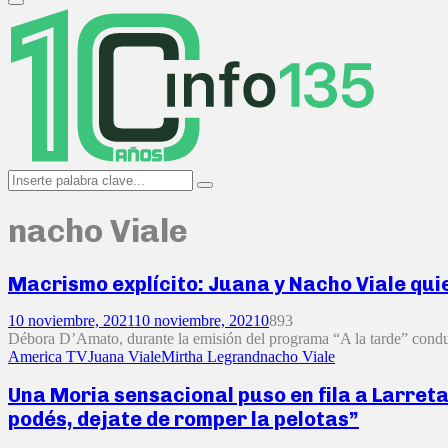
Primary
Menu
Search
Search
for:
nacho Viale
Macrismo explícito: Juana y Nacho Viale qu
10 noviembre, 2021
10 noviembre, 2021
0
893
Débora D’Amato, durante la emisión del programa “A la tarde” conduc
America TV
Juana Viale
Mirtha Legrand
nacho Viale
Una Moria sensacional puso en fila a Larreta,
podés, dejate de romper la pelotas”