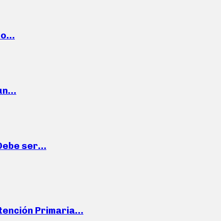
cto…
 un…
“Debe ser…
Atención Primaria…