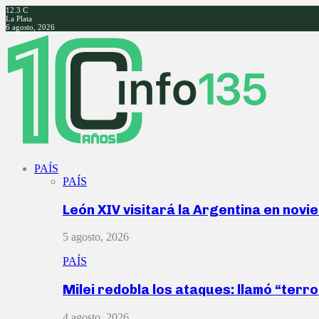
12.3
C
La Plata
6 agosto, 2026
Facebook
Twitter
Instagram
Youtube
PAÍS
PAÍS
León XIV visitará la Argentina en nov
5 agosto, 2026
PAÍS
Milei redobla los ataques: llamó “ter
4 agosto, 2026