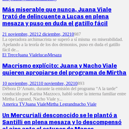
Más miserable que nunca, Juana Viale
trató de delincuente a Lucas en plena
mesaza y puso en duda el gatillo fácil
21 noviembre, 2021
2 diciembre, 2021
0
987
La operadora archimacrista se superó a sí misma en miserabilidad.
Apelando a la teoría de los dos demonios, puso en duda el gatillo
fácil de...
El Trece
Juana Viale
lucas
Mesaza
Macrismo explícito: Juana y Nacho Viale
quieren apropiarse del programa de Mirtha
10 noviembre, 2021
10 noviembre, 2021
0
893
Débora D’Amato, durante la emisión del programa “A la tarde”
conducido por Karina Mazzoco, habló sobre la interna familiar entre
Mirtha Legrand, Nacho Viale y...
America TV
Juana Viale
Mirtha Legrand
nacho Viale
Un Mercuriali desconocido se le plantó a
Santilli en plena mesaza y lo descompensó
al aire ante el estupor de Manes