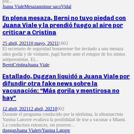
por...
Juana Viale
Mesaza
quique saco
Vidal
En plena mesaza, Berni no tuvo piedad con
Juana Viale y la prendió fuego al aire por
criticar a Cristina
25 abril, 2021
10 mayo, 2021
1
1802
El secretario de seguridad bonaerense fue invitado a una mesaza
ultra gorila y de visitante, jugó fuerte ante el estupor de los simios
antiperonistas. El...
Berni
Cristina
Juana Viale
Estallado, Duggan liquidó a Juana Viale por
difundir otra fake news sobre la
vacunación: “Más gorila y mentirosa no
hay”
12 abril, 2021
12 abril, 2021
0
902
Durante el programa conducido por la nietísima, la ultramacrista
Yanina Latorrre evaliava la posibilidad de irse a vacunar a Miami.
La conductora entonces, sin ponerse...
duggan
Juana Viale
tv
Yanina Latorre