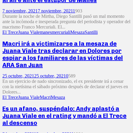
7 noviembre, 2021
7 noviembre, 2021
1
903
Durante la noche de Mirtha, Diego Santilli pasó un mal momento
ante la incòmoda e inesperada pregunta del periodista y operador del
macrismo Franco Mercuriali. El...
El Trece
Juana Viale
manes
mercuriali
Mesaza
Santilli
Macri irá a victimizarse a la mesaza de
Juana Viale tras declarar en Dolores por
espiar a los familiares de las víctimas del
ARA San Juan
25 octubre, 2021
25 octubre, 2021
0
589
En un ejercicio de nado sincronizado, el ex presidente irá a cenar
con la nietísima el sábado próximo después de declarar el jueves en
Dolores...
El Trece
Juana Viale
Macri
Mesaza
Es un afano, suspéndalo: Andy aplastó a
Juana Viale en el rating y mandó a El Trece
al descenso