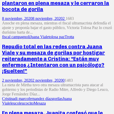
plantaron en plena mesaza y le cerraron la
bocota de gorila
8 noviembre, 2020
8 noviembre, 2020
2
1683
Anoche en plena mesaza, mientras el fiscal ultramacrista defendía el
ajuste y proponía bajar el gasto público, Victoria Tolosa Paz lo cruzó
durísimo harta de...
fiscal campagnoli
Juana Viale
tolosa paz
Trotta
Repudio total en las redes contra Juana
Viale y su mesaza de gorilas por hostigar
reiteradamente a Cristina: “Están muy
enfermos ¿Intentaron con un psicólogo?
¡Suelten!”
2 noviembre, 2020
2 noviembre, 2020
0
1483
La nieta de Mirtha tuvo otra mesaza ultramacrista para atacar al
gobierno y los periodistas de Radio Mitre, Alfredo y Diego Leuco,
Jorge Fernández Díaz...
Cristina
di marco
fernandez díaz
gorilas
Juana
Viale
leuco
leucocito
Mesaza
En plena mesaza, Juanita confesó que le