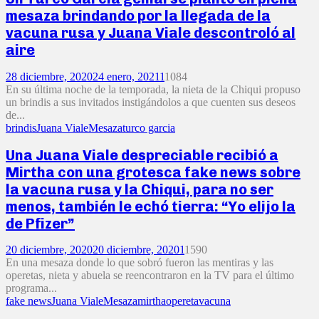
mesaza brindando por la llegada de la
vacuna rusa y Juana Viale descontroló al
aire
28 diciembre, 2020
24 enero, 2021
1
1084
En su última noche de la temporada, la nieta de la Chiqui propuso
un brindis a sus invitados instigándolos a que cuenten sus deseos
de...
brindis
Juana Viale
Mesaza
turco garcia
Una Juana Viale despreciable recibió a
Mirtha con una grotesca fake news sobre
la vacuna rusa y la Chiqui, para no ser
menos, también le echó tierra: “Yo elijo la
de Pfizer”
20 diciembre, 2020
20 diciembre, 2020
1
1590
En una mesaza donde lo que sobró fueron las mentiras y las
operetas, nieta y abuela se reencontraron en la TV para el último
programa...
fake news
Juana Viale
Mesaza
mirtha
opereta
vacuna