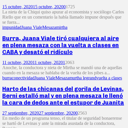
15 octubre, 2020
15 octubre, 2020
0
1725
La nieta de la Chiqui quiso apurar al economista y sociólogo Carlos
Riello que en un comentario la había llamado impune después que
se fuera...
impunidad
Juana Viale
Mesaza
mirtha
Burra, Juana Viale tiró cualquiera al aire
en plena mesaza con la vuelta a clases en
CABA y desató el ridículo
11 octubre, 2020
11 octubre, 2020
1
2063
Anoche, la conductora y nieta de Mirtha se mandó una de aquellas
cuando en la mesaza se hablaba de la vuelta de los pibes a...
burra
conectividad
Juana Viale
Mesaza
murtha legrand
vuelta a clases
Harto de las chicanas del gorila de Levinas,
Berni estalló mal y en plena mesaza le llenó
la cara de dedos ante el estupor de Juanita
27 septiembre, 2020
27 septiembre, 2020
0
2563
En medio de un programa tenso, el titular de seguridad bonaerense
se hartó de Levinas y ante la mirada asustada de la conductora,