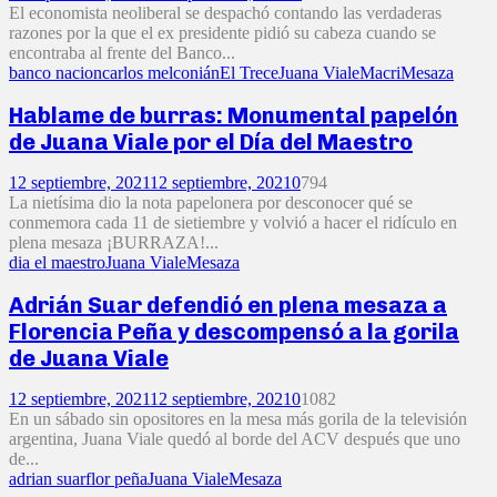
El economista neoliberal se despachó contando las verdaderas
razones por la que el ex presidente pidió su cabeza cuando se
encontraba al frente del Banco...
banco nacion
carlos melconián
El Trece
Juana Viale
Macri
Mesaza
Hablame de burras: Monumental papelón
de Juana Viale por el Día del Maestro
12 septiembre, 2021
12 septiembre, 2021
0
794
La nietísima dio la nota papelonera por desconocer qué se
conmemora cada 11 de sietiembre y volvió a hacer el ridículo en
plena mesaza ¡BURRAZA!...
dia el maestro
Juana Viale
Mesaza
Adrián Suar defendió en plena mesaza a
Florencia Peña y descompensó a la gorila
de Juana Viale
12 septiembre, 2021
12 septiembre, 2021
0
1082
En un sábado sin opositores en la mesa más gorila de la televisión
argentina, Juana Viale quedó al borde del ACV después que uno
de...
adrian suar
flor peña
Juana Viale
Mesaza