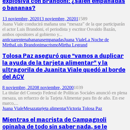
explosiva con Brandoni: ¿salen empanadas
o bananas?
13 noviembre, 2020
13 noviembre, 2020
1
1589
Juana Viale conducirá mañana una “mesaza” de la que participarán
el actor Luis Brandoni, el periodista y escritor Osvaldo Bazán,
ambos opositores al gobierno y...
anticuarentena
bananas
empanadas
Juana Viale
La Noche de
Mirtha
Luis Brandoni
macrismo
Mirtha Legrand
Tolosa Paz aseguró que “vamos a duplicar
la ayuda de la tarjeta alimentar” y la
ultragorila de Juanita Viale quedó al borde
del ACV
8 noviembre, 2020
8 noviembre, 2020
0
1039
La titular del Consejo Federal de Políticas Sociales anunció en plena
mesaza, un refuerzo de la Tarjeta Alimentar para fin de año. En ese
marco,...
Juana Viale
Mesaza
tarjeta alimentar
Victoria Tolosa Paz
Mientras el macrista de Campagnoli
opinaba de todo sin saber nada, se le