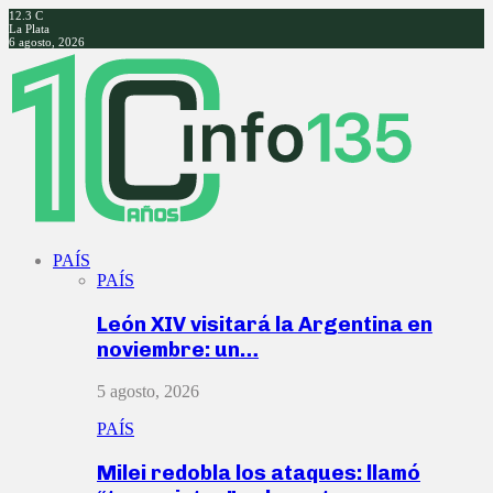
12.3
C
La Plata
6 agosto, 2026
Facebook
Twitter
Instagram
Youtube
PAÍS
PAÍS
León XIV visitará la Argentina en
noviembre: un…
5 agosto, 2026
PAÍS
Milei redobla los ataques: llamó