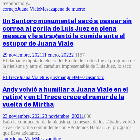
mendocino y...
cornejo
Juana Viale
Mesaza
pena de muerte
Un Santoro monumental sacó a pasear sin
correa al gorila de Luis Juez en plena
mesaza y le atragantó la comida ante el
estupor de Juana Viale
29 noviembre, 2021
11 enero, 2022
2
1157
El flamante diputado electo del Frente de Todos fue al programa de
la nietísima y ante el caradura impresentable de Luis Juez, lo sacó
a...
El Trece
Juana Viale
luis juez
manguel
Mesaza
santoro
Andy volvió a humillar a Juana Viale en el
rating y en El Trece crece el rumor de la
vuelta de Mirtha
23 noviembre, 2021
23 noviembre, 2021
1
838
Bajo la conducción de la nietísima, la mesaza de los sábados volvió
a caer de forma contundente con «Podemos Hablar», el programa
que lleva adelante...
andy
Juana Viale
Mesaza
rating