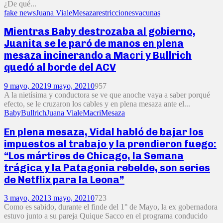
¿De qué...
fake news
Juana Viale
Mesaza
restricciones
vacunas
Mientras Baby destrozaba al gobierno,
Juanita se le paró de manos en plena
mesaza incinerando a Macri y Bullrich
quedó al borde del ACV
9 mayo, 2021
9 mayo, 2021
0
957
A la nietísima y conductora se ve que anoche vaya a saber porqué
efecto, se le cruzaron los cables y en plena mesaza ante el...
Baby
Bullrich
Juana Viale
Macri
Mesaza
En plena mesaza, Vidal habló de bajar los
impuestos al trabajo y la prendieron fuego:
“Los mártires de Chicago, la Semana
trágica y la Patagonia rebelde, son series
de Netflix para la Leona”
3 mayo, 2021
3 mayo, 2021
0
723
Como es sabido, durante el finde del 1° de Mayo, la ex gobernadora
estuvo junto a su pareja Quique Sacco en el programa conducido