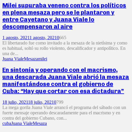
Milei supuraba veneno contra los políticos
en plena mesaza pero se le plantaron y
entre Cayetano y Juana Viale lo
descompensaron al aire
1 agosto, 2021
1 agosto, 2021
0
665
El libertarado fue como invitado a la mesaza de la nietísima y como
es habitual, soltó su rollo violento, descalificador y antipolítico. En
una de...
Juana Viale
Mesaza
milei
En sintonía y operando con el macrismo,
una descarada Juana Viale abrió la mesaza
manifestándose contra el gobierno de
Cuba: “Hay que cortar con esa dictadura”
18 julio, 2021
18 julio, 2021
0
799
La mega gorila Juana Viale arrancó el programa del sábado con un
fuerte mensaje operando descaradamente para el macrismo y en
contra del gobierno Cubano, con...
cuba
Juana Viale
Mesaza