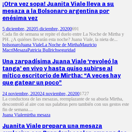
¡Otra vez sopa! Juanita Viale lleva a su
mesaza a la Bolsonaro argentina por
enésima vez
5 diciembre, 2020
5 diciembre, 2020
0
691
Cada fin de semana se repite el duelo entre La Noche de Mirtha y
PH. ¿A quiénes llevarán esta noche? Juana Viale, la nieta de...
bolsonaro
Juana Viale
La Noche de Mirtha
Mauricio
Macri
Mesaza
Patricia Bullrich
seguridad
Una zarpadísima Juana Viale ‘revoleó la
tanga’ en vivo y hasta quiso subirse al
mítico escritorio de Mirtha: “A veces hay
que gatear un poco”
24 noviembre, 2020
24 noviembre, 2020
0
1727
La conductora de las mesazas, reemplazante de su abuela Mirtha,
descontroló al aire con sus palabras pero también con sus gestos este
fin de semana....
Juana Viale
mirtha mesaza
Juanita Viale prepara una mesaza