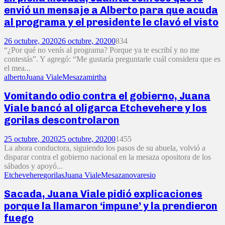
envió un mensaje a Alberto para que acuda
al programa y el presidente le clavó el visto
26 octubre, 2020
26 octubre, 2020
0
834
“¿Por qué no venís al programa? Porque ya te escribí y no me
contestás”. Y agregó: “Me gustaría preguntarle cuál considera que es
el mea...
alberto
Juana Viale
Mesaza
mirtha
Vomitando odio contra el gobierno, Juana
Viale bancó al oligarca Etchevehere y los
gorilas descontrolaron
25 octubre, 2020
25 octubre, 2020
0
1455
La ahora conductora, siguiendo los pasos de su abuela, volvió a
disparar contra el gobierno nacional en la mesaza opositora de los
sábados y apoyó...
Etchevehere
gorilas
Juana Viale
Mesaza
novaresio
Sacada, Juana Viale pidió explicaciones
porque la llamaron ‘impune’ y la prendieron
fuego