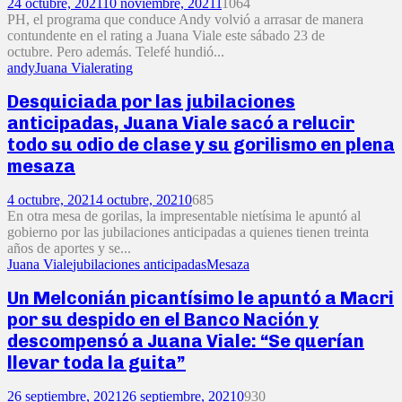
24 octubre, 2021
10 noviembre, 2021
1
1064
PH, el programa que conduce Andy volvió a arrasar de manera
contundente en el rating a Juana Viale este sábado 23 de
octubre. Pero además. Telefé hundió...
andy
Juana Viale
rating
Desquiciada por las jubilaciones
anticipadas, Juana Viale sacó a relucir
todo su odio de clase y su gorilismo en plena
mesaza
4 octubre, 2021
4 octubre, 2021
0
685
En otra mesa de gorilas, la impresentable nietísima le apuntó al
gobierno por las jubilaciones anticipadas a quienes tienen treinta
años de aportes y se...
Juana Viale
jubilaciones anticipadas
Mesaza
Un Melconián picantísimo le apuntó a Macri
por su despido en el Banco Nación y
descompensó a Juana Viale: “Se querían
llevar toda la guita”
26 septiembre, 2021
26 septiembre, 2021
0
930