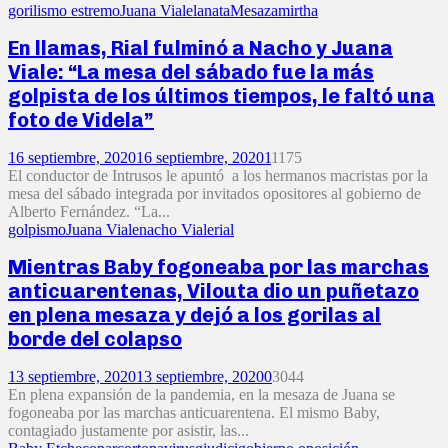
gorilismo estremo
Juana Viale
lanata
Mesaza
mirtha
En llamas, Rial fulminó a Nacho y Juana
Viale: “La mesa del sábado fue la más
golpista de los últimos tiempos, le faltó una
foto de Videla”
16 septiembre, 2020
16 septiembre, 2020
1
1175
El conductor de Intrusos le apuntó a los hermanos macristas por la
mesa del sábado integrada por invitados opositores al gobierno de
Alberto Fernández. “La...
golpismo
Juana Viale
nacho Viale
rial
Mientras Baby fogoneaba por las marchas
anticuarentenas, Vilouta dio un puñetazo
en plena mesaza y dejó a los gorilas al
borde del colapso
13 septiembre, 2020
13 septiembre, 2020
0
3044
En plena expansión de la pandemia, en la mesaza de Juana se
fogoneaba por las marchas anticuarentena. El mismo Baby,
contagiado justamente por asistir, las...