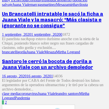
Baby Etchecopar
cortonavirus
giudici
gobierno oposición
salvaje
Juana Viale
marcgas
martinez
Mesaza
mirtha
vilouta
Un Brancatelli intratable le sacó la ficha a
Juana Viale y la masacró: “Más clasista e
ignorante no se consigue”
1 septiembre, 2020
1 septiembre, 2020
0
1872
El panelista nac&pop estuvo durísimo anoche con la nieta de la
Chiqui, poniendo blanco sobre negro sus frases cargadas de
clasismo, odio gorila y exclusión....
brancatelli
gorila
Juana Viale
Mesaza
Mirtha Legrand
Santoro le cerró la bocota de gorila a
Juana Viale con un archivo demoledor
16 agosto, 2020
16 agosto, 2020
1
14036
El legislador por CABA del Frente de Todos destrozó los falsos
argumentos de la operadora ultramacrista y le tiró por la cabeza un
archivo demoledor...
clase media
coronavirus
Juana Viale
leandro santoro
Mirtha
Legrand
Pandemia
Paginación
1
2