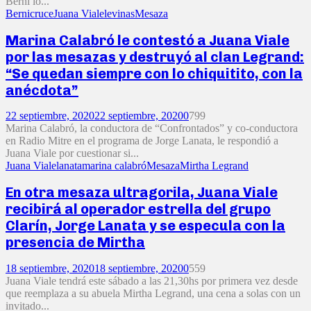
Berni lo...
Berni
cruce
Juana Viale
levinas
Mesaza
Marina Calabró le contestó a Juana Viale
por las mesazas y destruyó al clan Legrand:
“Se quedan siempre con lo chiquitito, con la
anécdota”
22 septiembre, 2020
22 septiembre, 2020
0
799
Marina Calabró, la conductora de “Confrontados” y co-conductora
en Radio Mitre en el programa de Jorge Lanata, le respondió a
Juana Viale por cuestionar si...
Juana Viale
lanata
marina calabró
Mesaza
Mirtha Legrand
En otra mesaza ultragorila, Juana Viale
recibirá al operador estrella del grupo
Clarín, Jorge Lanata y se especula con la
presencia de Mirtha
18 septiembre, 2020
18 septiembre, 2020
0
559
Juana Viale tendrá este sábado a las 21,30hs por primera vez desde
que reemplaza a su abuela Mirtha Legrand, una cena a solas con un
invitado...