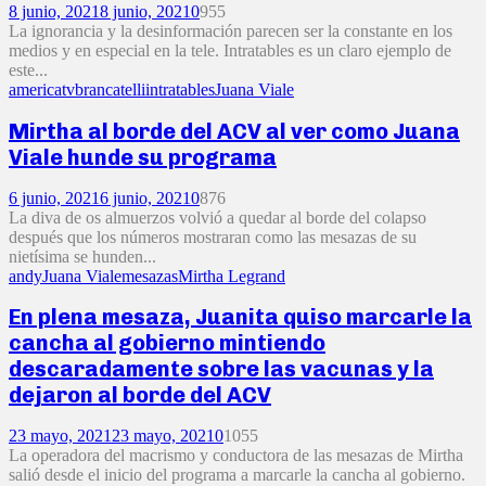
8 junio, 2021
8 junio, 2021
0
955
La ignorancia y la desinformación parecen ser la constante en los
medios y en especial en la tele. Intratables es un claro ejemplo de
este...
americatv
brancatelli
intratables
Juana Viale
Mirtha al borde del ACV al ver como Juana
Viale hunde su programa
6 junio, 2021
6 junio, 2021
0
876
La diva de os almuerzos volvió a quedar al borde del colapso
después que los números mostraran como las mesazas de su
nietísima se hunden...
andy
Juana Viale
mesazas
Mirtha Legrand
En plena mesaza, Juanita quiso marcarle la
cancha al gobierno mintiendo
descaradamente sobre las vacunas y la
dejaron al borde del ACV
23 mayo, 2021
23 mayo, 2021
0
1055
La operadora del macrismo y conductora de las mesazas de Mirtha
salió desde el inicio del programa a marcarle la cancha al gobierno.