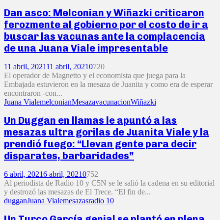
Dan asco: Melconian y Wiñazki criticaron
ferozmente al gobierno por el costo de ir a
buscar las vacunas ante la complacencia
de una Juana Viale impresentable
11 abril, 2021
11 abril, 2021
0
720
El operador de Magnetto y el economista que juega para la
Embajada estuvieron en la mesaza de Juanita y como era de esperar
encontraron -con...
Juana Viale
melconian
Mesaza
vacunacion
Wiñazki
Un Duggan en llamas le apuntó a las
mesazas ultra gorilas de Juanita Viale y la
prendió fuego: “Llevan gente para decir
disparates, barbaridades”
6 abril, 2021
6 abril, 2021
0
752
Al periodista de Radio 10 y C5N se le salió la cadena en su editorial
y destrozó las mesazas de El Trece. “El fin de...
duggan
Juana Viale
mesazas
radio 10
Un Turco García genial se plantó en plena