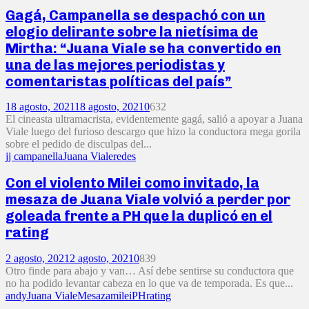
Gagá, Campanella se despachó con un
elogio delirante sobre la nietísima de
Mirtha: “Juana Viale se ha convertido en
una de las mejores periodistas y
comentaristas políticas del país”
18 agosto, 2021
18 agosto, 2021
0
632
El cineasta ultramacrista, evidentemente gagá, salió a apoyar a Juana
Viale luego del furioso descargo que hizo la conductora mega gorila
sobre el pedido de disculpas del...
jj campanella
Juana Viale
redes
Con el violento Milei como invitado, la
mesaza de Juana Viale volvió a perder por
goleada frente a PH que la duplicó en el
rating
2 agosto, 2021
2 agosto, 2021
0
839
Otro finde para abajo y van… Así debe sentirse su conductora que
no ha podido levantar cabeza en lo que va de temporada. Es que...
andy
Juana Viale
Mesaza
milei
PH
rating