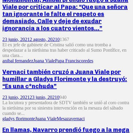
Viale por criticar al Papa: “Que una señora
tan ignorante le falte el respeto es
demasiado. Calle y deje de exudar
ignorancia a los cuatro vientos…”
23 junio, 2021
2 agosto, 2021
0
1367
El ex jefe de gabinete de Cristina salió como una tromba a
despedazar a la nietísima tras haber criticado al Sumo Pontífice, en
una clara...
anibal fernandez
Juana Viale
Papa Francisco
redes
Vernaci también cruzó a Juana Viale por
humillar a Gladys Florimonte y la destruyó:
“Es una c*nchuda”
23 junio, 2021
23 junio, 2021
0
940
La locutora y presentadora de SDTV también se unió al coro contra
la nietísima por su siniestra intervención en la mesaza del sábado
cuando se...
gladys florimonte
Juana Viale
Mesaza
vernaci
En llamas, Navarro prendió fuego a la mega