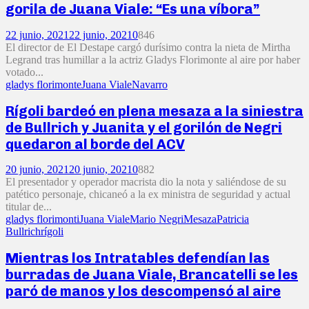
gorila de Juana Viale: “Es una víbora”
22 junio, 2021
22 junio, 2021
0
846
El director de El Destape cargó durísimo contra la nieta de Mirtha
Legrand tras humillar a la actriz Gladys Florimonte al aire por haber
votado...
gladys florimonte
Juana Viale
Navarro
Rígoli bardeó en plena mesaza a la siniestra
de Bullrich y Juanita y el gorilón de Negri
quedaron al borde del ACV
20 junio, 2021
20 junio, 2021
0
882
El presentador y operador macrista dio la nota y saliéndose de su
patético personaje, chicaneó a la ex ministra de seguridad y actual
titular de...
gladys florimonti
Juana Viale
Mario Negri
Mesaza
Patricia
Bullrich
rígoli
Mientras los Intratables defendían las
burradas de Juana Viale, Brancatelli se les
paró de manos y los descompensó al aire