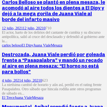
Carlos Belloso se plantó en plena mesaza, le
acomodó al aire todos los dientes a El Dipy y
dejó a la mega gorila de Juana Viale al
borde del infarto masivo
12 julio, 2021
12 julio, 2021
0
710
El actor, harto de los delirios del cantante de cumbia y su discurso
antipolítica, salió al cruce del desclasado y defendió al gobierno ante
la...
carlos beloso
El Dipy
Juana Viale
Mesaza
Destrozada, Juana Viale perdió por goleada
frente a “Pasapalabra” y mandó un recado
al aire en plena mesaza: “El horno no está
para bollos”
4 julio, 2021
4 julio, 2021
0
623
La nietísima cambió de horario y aún así, perdió en el rating frente
Pasapalabra. Otro sábado que hincala rodilla ante otros programas
de sábado en...
El Trece
Juana Viale
Mesaza
Monumental, Aníbal prendió fuego a Juana