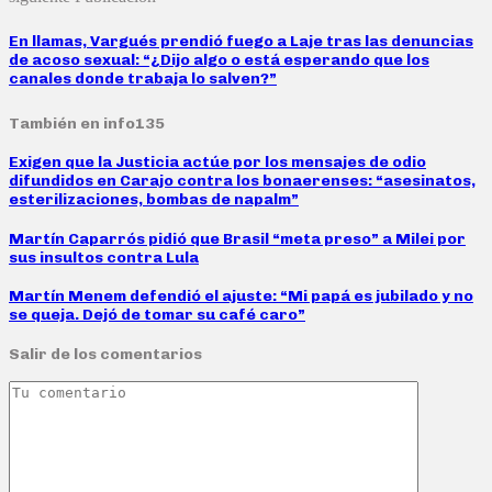
En llamas, Vargués prendió fuego a Laje tras las denuncias
de acoso sexual: “¿Dijo algo o está esperando que los
canales donde trabaja lo salven?”
También en info135
Exigen que la Justicia actúe por los mensajes de odio
difundidos en Carajo contra los bonaerenses: “asesinatos,
esterilizaciones, bombas de napalm”
Martín Caparrós pidió que Brasil “meta preso” a Milei por
sus insultos contra Lula
Martín Menem defendió el ajuste: “Mi papá es jubilado y no
se queja. Dejó de tomar su café caro”
Salir de los comentarios