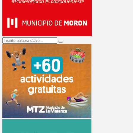
Search
Search
for: