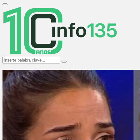
Search
for:
Primary
Menu
Search
Search
for: