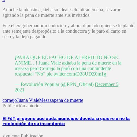
Anoche la nietísima, fiel a su ideales de ultraderecha, se zarpó
agitando la pena de muerte ante sus invitados.
Fue el ex gobernador mendocino y ahora diputado quien se le plantó
ante semejante despropósito a la conductora y le paró el carro en
seco y la dejó pagando
¡PARA QUE EL FACHO DE ALFREDITO NO SE
ANIME…! Juana Viale agitaba la pena de muerte en la
mesaza pero Cornejo la paró con una contundente
respuesta: “No”
pic.twitter.com/D38UDZ0m1g
— Revolución Popular (@RPN_Oficial)
December 5,
2021
cornejo
Juana Viale
Mesaza
pena de muerte
Publicación anterior
El FdT propone que cada municipio decida si quiere o no la
reelección de su intendente
siguiente Publicación