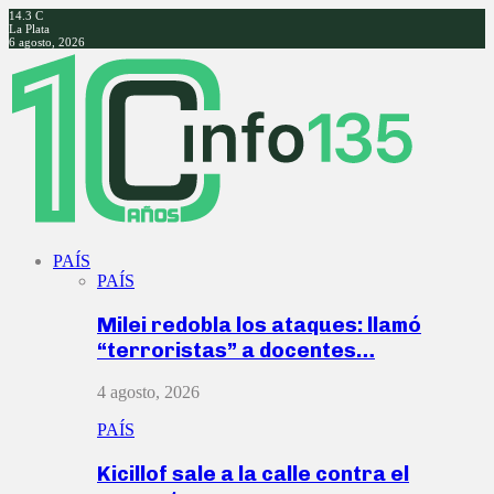
14.3
C
La Plata
6 agosto, 2026
Facebook
Twitter
Instagram
Youtube
PAÍS
PAÍS
Milei redobla los ataques: llamó
“terroristas” a docentes…
4 agosto, 2026
PAÍS
Kicillof sale a la calle contra el