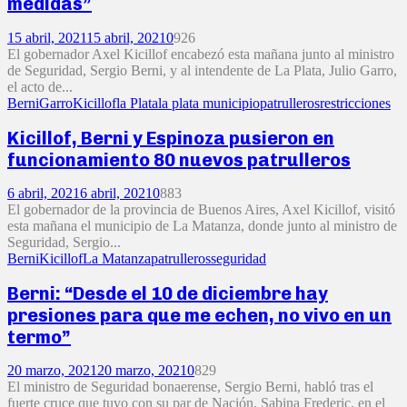
medidas”
15 abril, 2021
15 abril, 2021
0
926
El gobernador Axel Kicillof encabezó esta mañana junto al ministro
de Seguridad, Sergio Berni, y al intendente de La Plata, Julio Garro,
el acto de...
Berni
Garro
Kicillof
la Plata
la plata municipio
patrulleros
restricciones
Kicillof, Berni y Espinoza pusieron en
funcionamiento 80 nuevos patrulleros
6 abril, 2021
6 abril, 2021
0
883
El gobernador de la provincia de Buenos Aires, Axel Kicillof, visitó
esta mañana el municipio de La Matanza, donde junto al ministro de
Seguridad, Sergio...
Berni
Kicillof
La Matanza
patrulleros
seguridad
Berni: “Desde el 10 de diciembre hay
presiones para que me echen, no vivo en un
termo”
20 marzo, 2021
20 marzo, 2021
0
829
El ministro de Seguridad bonaerense, Sergio Berni, habló tras el
fuerte cruce que tuvo con su par de Nación, Sabina Frederic, en el