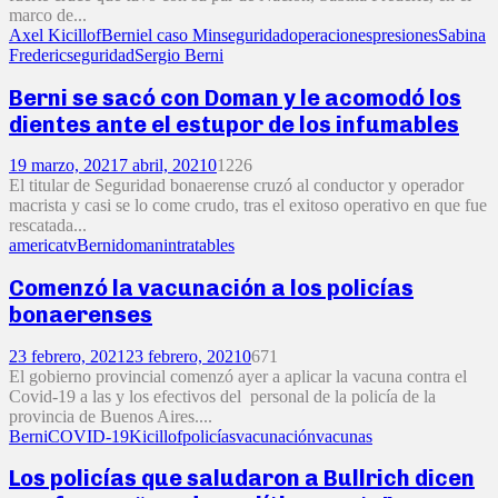
marco de...
Axel Kicillof
Berni
el caso M
inseguridad
operaciones
presiones
Sabina
Frederic
seguridad
Sergio Berni
Berni se sacó con Doman y le acomodó los
dientes ante el estupor de los infumables
19 marzo, 2021
7 abril, 2021
0
1226
El titular de Seguridad bonaerense cruzó al conductor y operador
macrista y casi se lo come crudo, tras el exitoso operativo en que fue
rescatada...
americatv
Berni
doman
intratables
Comenzó la vacunación a los policías
bonaerenses
23 febrero, 2021
23 febrero, 2021
0
671
El gobierno provincial comenzó ayer a aplicar la vacuna contra el
Covid-19 a las y los efectivos del personal de la policía de la
provincia de Buenos Aires....
Berni
COVID-19
Kicillof
policías
vacunación
vacunas
Los policías que saludaron a Bullrich dicen