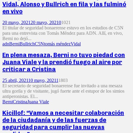
Vidal, Alonso y Bullrich en fila y las fulminó
en vivo
20 mayo, 2021
20 mayo, 2021
0
1021
El titular de seguridad bonaerense estuvo en los estudios de C5N
para una entrevista con Tomás Méndez para ADN. Allí, en vivo,
Berni no dejó...
adn
Berni
Bullrich
C5N
tomás méndez
Vidal
En plena mesaza, Berni no tuvo piedad con
Juana Viale y la prendió fuego al aire por
criticar a Cristina
25 abril, 2021
10 mayo, 2021
1
1803
El secretario de seguridad bonaerense fue invitado a una mesaza
ultra gorila y de visitante, jugó fuerte ante el estupor de los simios
antiperonistas. El...
Berni
Cristina
Juana Viale
Kicillof: “Vamos a necesitar colaboración
de la ciudadanía y de las fuerzas de
seguridad para cumplir las nuevas