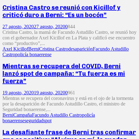
Cristina Castro se reunió con Kicillof y
criticó duro a Berni: “Es un bocón”
27 agosto, 2020
27 agosto, 2020
0
844
Cristina Castro, la mamá de Facundo Astudillo Castro, se reunió hoy
con el gobernador Axel Kicillof en La Plata y calificó ese encuentro
como “productivo”,...
Axel Kicillof
Berni
Cristina Castro
desaparición
Facundo Astudillo
Castro
policía bonaerense
Mientras se recupera del COVID, Berni
lanzó spot de campaña: “Tu fuerza es mi
fuerza”
19 agosto, 2020
19 agosto, 2020
0
961
Mientras se recupera del coronavirus y está en el ojo de la tormenta
por la desaparición de Facundo Astudillo Castro, el ministro de
Seguridad bonaerense,...
Berni
Campaña
Facundo Astudillo Castro
policía
bonaerense
seguridad
spot
La desafiante frase de Berni tras confirmar