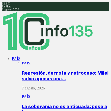
12.1
C
La Plata
8 agosto, 2026
Facebook
Twitter
Instagram
Youtube
PAÍS
PAÍS
Represión, derrota y retroceso: Milei
salvó apenas una…
7 agosto, 2026
PAÍS
La soberanía no es anticuada: pese a