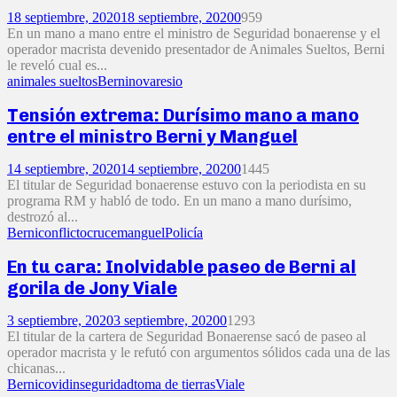
18 septiembre, 2020
18 septiembre, 2020
0
959
En un mano a mano entre el ministro de Seguridad bonaerense y el
operador macrista devenido presentador de Animales Sueltos, Berni
le reveló cual es...
animales sueltos
Berni
novaresio
Tensión extrema: Durísimo mano a mano
entre el ministro Berni y Manguel
14 septiembre, 2020
14 septiembre, 2020
0
1445
El titular de Seguridad bonaerense estuvo con la periodista en su
programa RM y habló de todo. En un mano a mano durísimo,
destrozó al...
Berni
conflicto
cruce
manguel
Policía
En tu cara: Inolvidable paseo de Berni al
gorila de Jony Viale
3 septiembre, 2020
3 septiembre, 2020
0
1293
El titular de la cartera de Seguridad Bonaerense sacó de paseo al
operador macrista y le refutó con argumentos sólidos cada una de las
chicanas...
Berni
covid
inseguridad
toma de tierras
Viale