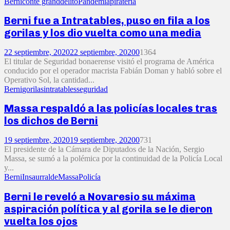
Berni
conte grand
delito
Pandemia
piratería
Berni fue a Intratables, puso en fila a los
gorilas y los dio vuelta como una media
22 septiembre, 2020
22 septiembre, 2020
0
1364
El titular de Seguridad bonaerense visitó el programa de América
conducido por el operador macrista Fabián Doman y habló sobre el
Operativo Sol, la cantidad...
Berni
gorilas
intratables
seguridad
Massa respaldó a las policías locales tras
los dichos de Berni
19 septiembre, 2020
19 septiembre, 2020
0
731
El presidente de la Cámara de Diputados de la Nación, Sergio
Massa, se sumó a la polémica por la continuidad de la Policía Local
y...
Berni
Insaurralde
Massa
Policía
Berni le reveló a Novaresio su máxima
aspiración política y al gorila se le dieron
vuelta los ojos