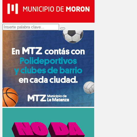
Search
Search
for: