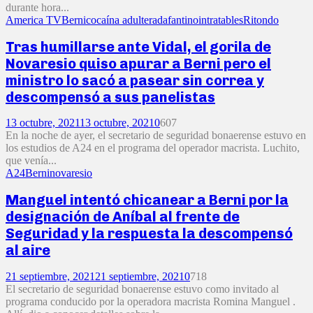
durante hora...
America TV
Berni
cocaína adulterada
fantino
intratables
Ritondo
Tras humillarse ante Vidal, el gorila de
Novaresio quiso apurar a Berni pero el
ministro lo sacó a pasear sin correa y
descompensó a sus panelistas
13 octubre, 2021
13 octubre, 2021
0
607
En la noche de ayer, el secretario de seguridad bonaerense estuvo en
los estudios de A24 en el programa del operador macrista. Luchito,
que venía...
A24
Berni
novaresio
Manguel intentó chicanear a Berni por la
designación de Aníbal al frente de
Seguridad y la respuesta la descompensó
al aire
21 septiembre, 2021
21 septiembre, 2021
0
718
El secretario de seguridad bonaerense estuvo como invitado al
programa conducido por la operadora macrista Romina Manguel .