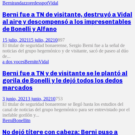
Berni
randazzo
redes
spot
Vidal
Berni fue a TN de visitante, destruyó a Vidal
al aire y descompensó a los impresentables
de Bonelli y Alfano
15 julio, 2021
15 julio, 2021
0
897
El titular de seguridad bonaerense, Sergio Berni fue a la señal de
noticias del grupo hegemónico y de visitante, sacó de paseo al dúo
de...
a dos voces
Berni
tn
Vidal
Berni fue a TN y de visitante se le plantó al
gorila de Bonelli y le dejó todos los dedos
marcados
3 junio, 2021
3 junio, 2021
0
753
El titular de seguridad bonaerense se llegó hasta los estudios del
canal de noticias del grupo hegemónico para ser entrevistado por el
inefable gorilón y...
Berni
Bonelli
tn
No dejó títere con cabeza: Berni puso a