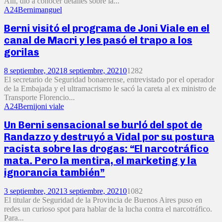
Allí, dio a conocer detalles sobre la...
A24
Berni
manguel
Berni visitó el programa de Joni Viale en el
canal de Macri y les pasó el trapo a los
gorilas
8 septiembre, 2021
8 septiembre, 2021
0
1282
El secretario de Seguridad bonaerense, entrevistado por el operador
de la Embajada y el ultramacrismo le sacó la careta al ex ministro de
Transporte Florencio...
A24
Berni
joni viale
Un Berni sensacional se burló del spot de
Randazzo y destruyó a Vidal por su postura
racista sobre las drogas: “El narcotráfico
mata. Pero la mentira, el marketing y la
ignorancia también”
3 septiembre, 2021
3 septiembre, 2021
0
1082
El titular de Seguridad de la Provincia de Buenos Aires puso en
redes un curioso spot para hablar de la lucha contra el narcotráfico.
Para...