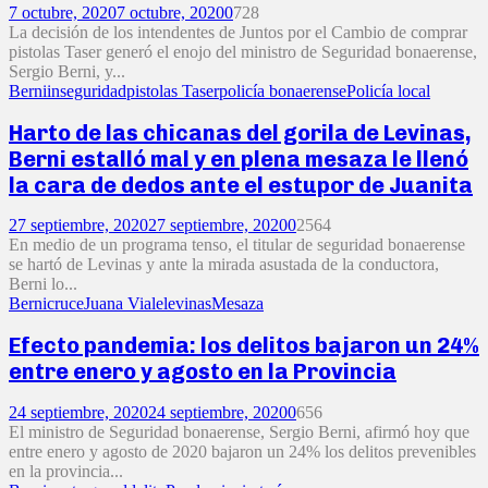
7 octubre, 2020
7 octubre, 2020
0
728
La decisión de los intendentes de Juntos por el Cambio de comprar
pistolas Taser generó el enojo del ministro de Seguridad bonaerense,
Sergio Berni, y...
Berni
inseguridad
pistolas Taser
policía bonaerense
Policía local
Harto de las chicanas del gorila de Levinas,
Berni estalló mal y en plena mesaza le llenó
la cara de dedos ante el estupor de Juanita
27 septiembre, 2020
27 septiembre, 2020
0
2564
En medio de un programa tenso, el titular de seguridad bonaerense
se hartó de Levinas y ante la mirada asustada de la conductora,
Berni lo...
Berni
cruce
Juana Viale
levinas
Mesaza
Efecto pandemia: los delitos bajaron un 24%
entre enero y agosto en la Provincia
24 septiembre, 2020
24 septiembre, 2020
0
656
El ministro de Seguridad bonaerense, Sergio Berni, afirmó hoy que
entre enero y agosto de 2020 bajaron un 24% los delitos prevenibles
en la provincia...