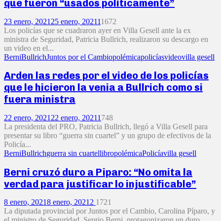
que fueron “usados políticamente”
23 enero, 2021
25 enero, 2021
1
1672
Los policías que se cuadraron ayer en Villa Gesell ante la ex
ministra de Seguridad, Patricia Bullrich, realizaron su descargo en
un video en el...
Berni
Bullrich
Juntos por el Cambio
polémica
policías
video
villa gesell
Arden las redes por el video de los policías
que le hicieron la venia a Bullrich como si
fuera ministra
22 enero, 2021
22 enero, 2021
1
748
La presidenta del PRO, Patricia Bullrich, llegó a Villa Gesell para
presentar su libro “guerra sin cuartel” y un grupo de efectivos de la
Policía...
Berni
Bullrich
guerra sin cuartel
libro
polémica
Policía
villa gesell
Berni cruzó duro a Piparo: “No omita la
verdad para justificar lo injustificable”
8 enero, 2021
8 enero, 2021
2
1721
La diputada provincial por Juntos por el Cambio, Carolina Píparo, y
el ministro de Seguridad, Sergio Berni, protagonizaron un duro