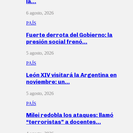
la…
6 agosto, 2026
PAÍS
Fuerte derrota del Gobierno: la
presión social frenó…
5 agosto, 2026
PAÍS
León XIV visitará la Argentina en
noviembre: un…
5 agosto, 2026
PAÍS
Milei redobla los ataques: llamó
“terroristas” a docentes…