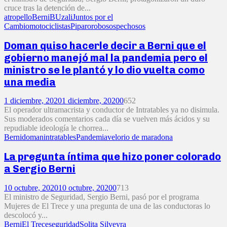
cruce tras la detención de...
atropello
Berni
BUzali
Juntos por el
Cambio
motociclistas
Piparo
robo
sospechosos
Doman quiso hacerle decir a Berni que el
gobierno manejó mal la pandemia pero el
ministro se le plantó y lo dio vuelta como
una media
1 diciembre, 2020
1 diciembre, 2020
0
652
El operador ultramacrista y conductor de Intratables ya no disimula.
Sus moderados comentarios cada día se vuelven más ácidos y su
repudiable ideología le chorrea...
Berni
doman
intratables
Pandemia
velorio de maradona
La pregunta íntima que hizo poner colorado
a Sergio Berni
10 octubre, 2020
10 octubre, 2020
0
713
El ministro de Seguridad, Sergio Berni, pasó por el programa
Mujeres de El Trece y una pregunta de una de las conductoras lo
descolocó y...
Berni
El Trece
seguridad
Solita Silveyra