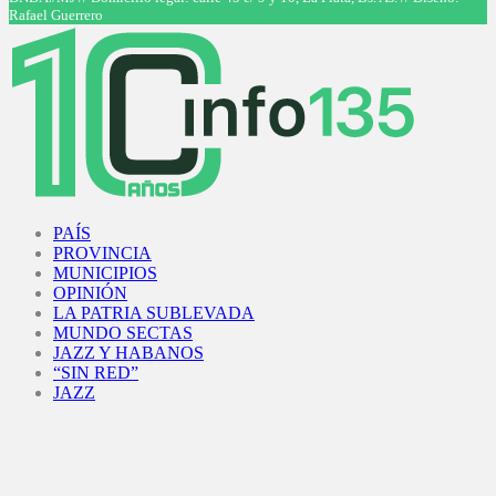
Rafael Guerrero
Facebook
Twitter
Instagram
Youtube
PAÍS
PROVINCIA
MUNICIPIOS
OPINIÓN
LA PATRIA SUBLEVADA
MUNDO SECTAS
JAZZ Y HABANOS
“SIN RED”
JAZZ