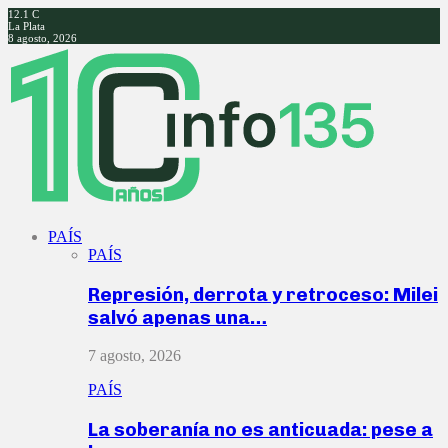
12.1
C
La Plata
8 agosto, 2026
Facebook
Twitter
Instagram
Youtube
PAÍS
PAÍS
Represión, derrota y retroceso: Milei
salvó apenas una…
7 agosto, 2026
PAÍS
La soberanía no es anticuada: pese a