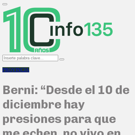
Search
for:
Primary
Menu
Search
Search
for:
PROVINCIA
Berni: “Desde el 10 de
diciembre hay
presiones para que
me echen, no vivo en