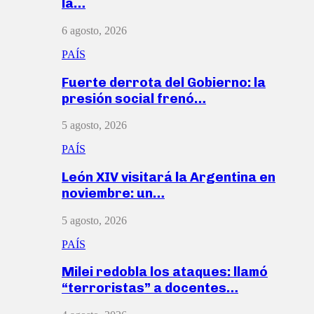
la…
6 agosto, 2026
PAÍS
Fuerte derrota del Gobierno: la
presión social frenó…
5 agosto, 2026
PAÍS
León XIV visitará la Argentina en
noviembre: un…
5 agosto, 2026
PAÍS
Milei redobla los ataques: llamó
“terroristas” a docentes…