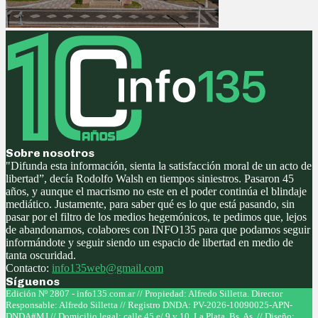
Sobre nosotros
"Difunda esta información, sienta la satisfacción moral de un acto de
libertad”, decía Rodolfo Walsh en tiempos siniestros. Pasaron 45
años, y aunque el macrismo no este en el poder continúa el blindaje
mediático. Justamente, para saber qué es lo que está pasando, sin
pasar por el filtro de los medios hegemónicos, te pedimos que, lejos
de abandonarnos, colabores con INFO135 para que podamos seguir
informándote y seguir siendo un espacio de libertad en medio de
tanta oscuridad.
Contacto:
info135web@gmail.com
Síguenos
Facebook
Twitter
Instagram
Youtube
Edición Nº 2807 - info135.com.ar // Propiedad: Alfredo Silletta. Director
Responsable: Alfredo Silletta // Registro DNDA: PV-2026-10090025-APN-
DNDA#MJ // Domicilio legal: calle 45 e/ 9 y 10, La Plata, Bs. As. // Diseño: