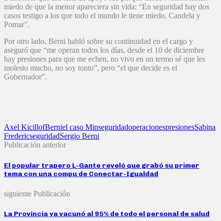
miedo de que la menor apareciera sin vida: “En seguridad hay dos
casos testigo a los que todo el mundo le tiene miedo, Candela y
Pomar”.
Por otro lado, Berni habló sobre su continuidad en el cargo y
aseguró que “me operan todos los días, desde el 10 de diciembre
hay presiones para que me echen, no vivo en un termo sé que les
molesto mucho, no soy tonto”, pero “el que decide es el
Gobernador”.
Axel Kicillof
Berni
el caso M
inseguridad
operaciones
presiones
Sabina
Frederic
seguridad
Sergio Berni
Publicación anterior
El popular trapero L-Gante reveló que grabó su primer
tema con una compu de Conectar-Igualdad
siguiente Publicación
La Provincia ya vacunó al 95% de todo el personal de salud