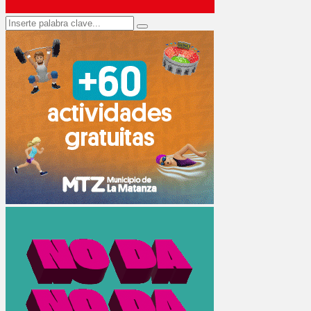
Search
Search
for: