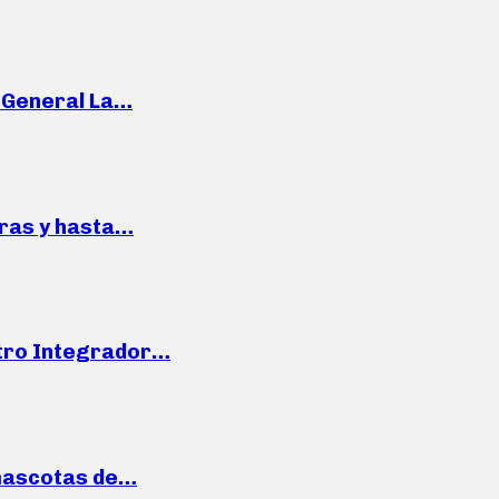
e General La…
pras y hasta…
ntro Integrador…
mascotas de…