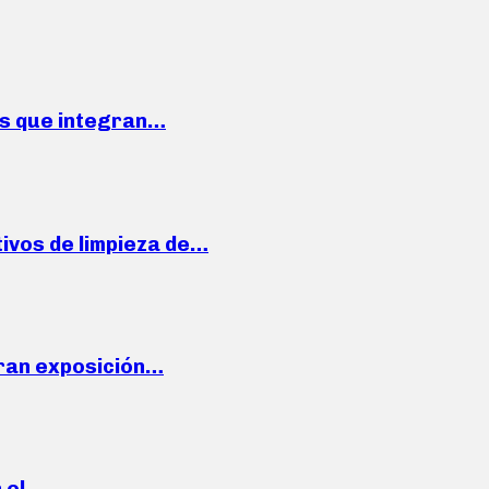
ses que integran…
ivos de limpieza de…
ran exposición…
n el…