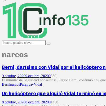
Primary
Menu
Search
Search
for:
narcos
Berni, durísimo con Vidal por el helicóptero
9 octubre, 2020
9 octubre, 2020
0
850
El ministro de Seguridad bonaerense, Sergio Berni, confirmó hoy que e
Berni
narcos
Paraguay
Vidal
Un helicóptero que alquiló Vidal terminó en
8 octubre, 2020
8 octubre, 2020
0
1458