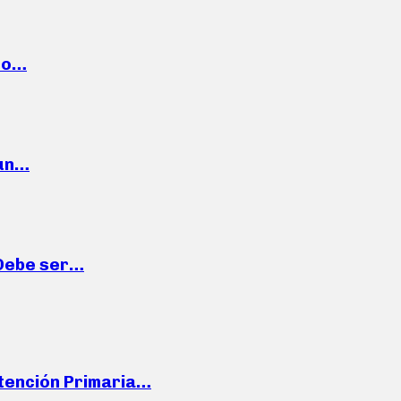
cto…
 un…
“Debe ser…
Atención Primaria…