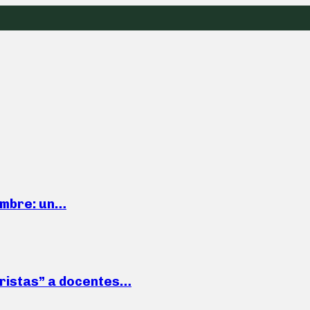
iembre: un…
roristas” a docentes…