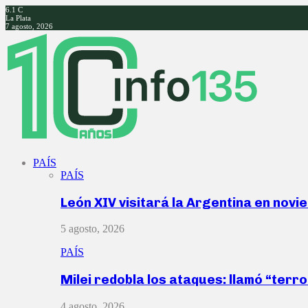
6.1
C
La Plata
7 agosto, 2026
Facebook
Twitter
Instagram
Youtube
PAÍS
PAÍS
León XIV visitará la Argentina en nov
5 agosto, 2026
PAÍS
Milei redobla los ataques: llamó “ter
4 agosto, 2026