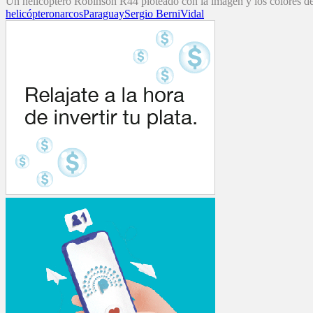
Un helicóptero Robinson R44 ploteado con la imagen y los colores de
helicóptero
narcos
Paraguay
Sergio Berni
Vidal