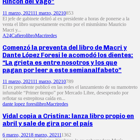
Rincón del Vago”
11 marzo, 2021
11 marzo, 2021
0
853
El jefe de gabinete deliró al ex presidente a horas de ponerse a la
venta el libro supuestamente escrito por el mismísimo Mauricio
Macri y...
A24
Cafiero
libro
Macri
redes
Comenzó la preventa del libro de Macri y
Dante López Foresi le acomodó los dientes:
“La grieta es entre nosotros y los que
pagan por leer a este semianalfabeto”
11 marzo, 2021
11 marzo, 2021
0
789
El ex presidente publicó en las redes el lanzamiento de su mamotreto
infumable “Primer tiempo” por Mercado Libre, desesperado por
reflotar su estrepitosa caída en...
dante lopez foresi
libro
Macri
redes
Vidal copia a Cristina: lanza libro propio en
abril y sale de gira por el país
6 marzo, 2021
8 marzo, 2021
1
1362