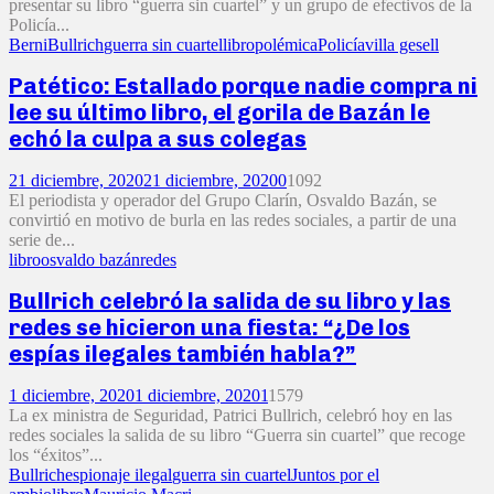
presentar su libro “guerra sin cuartel” y un grupo de efectivos de la
Policía...
Berni
Bullrich
guerra sin cuartel
libro
polémica
Policía
villa gesell
Patético: Estallado porque nadie compra ni
lee su último libro, el gorila de Bazán le
echó la culpa a sus colegas
21 diciembre, 2020
21 diciembre, 2020
0
1092
El periodista y operador del Grupo Clarín, Osvaldo Bazán, se
convirtió en motivo de burla en las redes sociales, a partir de una
serie de...
libro
osvaldo bazán
redes
Bullrich celebró la salida de su libro y las
redes se hicieron una fiesta: “¿De los
espías ilegales también habla?”
1 diciembre, 2020
1 diciembre, 2020
1
1579
La ex ministra de Seguridad, Patrici Bullrich, celebró hoy en las
redes sociales la salida de su libro “Guerra sin cuartel” que recoge
los “éxitos”...
Bullrich
espionaje ilegal
guerra sin cuartel
Juntos por el