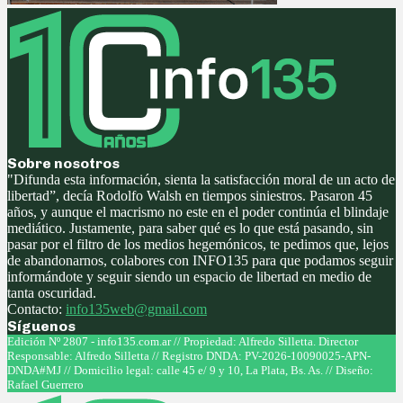
Sobre nosotros
"Difunda esta información, sienta la satisfacción moral de un acto de
libertad”, decía Rodolfo Walsh en tiempos siniestros. Pasaron 45
años, y aunque el macrismo no este en el poder continúa el blindaje
mediático. Justamente, para saber qué es lo que está pasando, sin
pasar por el filtro de los medios hegemónicos, te pedimos que, lejos
de abandonarnos, colabores con INFO135 para que podamos seguir
informándote y seguir siendo un espacio de libertad en medio de
tanta oscuridad.
Contacto:
info135web@gmail.com
Síguenos
Facebook
Twitter
Instagram
Youtube
Edición Nº 2807 - info135.com.ar // Propiedad: Alfredo Silletta. Director
Responsable: Alfredo Silletta // Registro DNDA: PV-2026-10090025-APN-
DNDA#MJ // Domicilio legal: calle 45 e/ 9 y 10, La Plata, Bs. As. // Diseño:
Rafael Guerrero