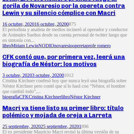
gorila de Novaresio por la opereta contra
Lewin y su silencio cómplice con Macri
16 octubre, 2020
16 octubre, 2020
0
875
El periodista y analista de medios incineró al operador y conductor
de Animales Sueltos desde su cuenta personal de twitter luego que
en sintonía con...
libro
Miriam Lewin
NODIO
novaresio
opereta
profe romero
CFK contó que, por primera vez, leerá una
biografía de Néstor: los motivos
3 octubre, 2020
3 octubre, 2020
0
1012
Cristina Kirchner confesó hoy que nunca leyó una biografía sobre
Néstor Kirchner pero contó que sí lo hará con “Néstor, el hombre
que cambió todo”,...
biografía
CFK
Cristina Kirchner
libro
Néstor Kirchner
Macri ya tiene listo su primer libro: título
polémico y mojada de oreja a Larreta
25 septiembre, 2020
25 septiembre, 2020
1
896
El ex presidente Mauricio Macri revisó la última versión de su