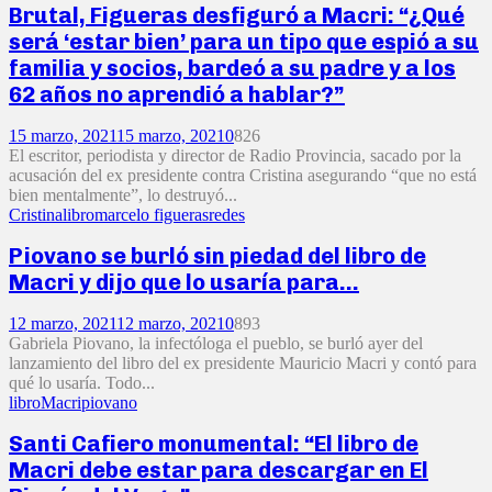
Brutal, Figueras desfiguró a Macri: “¿Qué
será ‘estar bien’ para un tipo que espió a su
familia y socios, bardeó a su padre y a los
62 años no aprendió a hablar?”
15 marzo, 2021
15 marzo, 2021
0
826
El escritor, periodista y director de Radio Provincia, sacado por la
acusación del ex presidente contra Cristina asegurando “que no está
bien mentalmente”, lo destruyó...
Cristina
libro
marcelo figueras
redes
Piovano se burló sin piedad del libro de
Macri y dijo que lo usaría para…
12 marzo, 2021
12 marzo, 2021
0
893
Gabriela Piovano, la infectóloga el pueblo, se burló ayer del
lanzamiento del libro del ex presidente Mauricio Macri y contó para
qué lo usaría. Todo...
libro
Macri
piovano
Santi Cafiero monumental: “El libro de
Macri debe estar para descargar en El