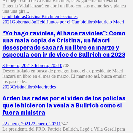
Al mejor estilo de Cristina Kirchner, la ex gobernadora María
Eugenia Vidal lanzará en abril un libro con sus memorias y planea
una una gira...
candidaturas
Cristina Kirchner
elecciones
2021
Gobernación
Heidi
Juntos por el Cambio
libro
Mauricio Macri
“Yo hago ravioles, él hace ravioles”: Como
una mala copia de Cristina, un Macri
desesperado sacará un libro en marzo y
especula con ir de vice de Bullrich en 2023
3 febrero, 2021
3 febrero, 2021
0
708
Descontrolado en busca de protagonismo, el ex presidente Macri
lanzará un libro en el mes de marzo. El mamerto así, busca emular
los pasos de...
2023
Cristina
libro
Macri
redes
Arden las redes por el video de los policías
que le hicieron la venia a Bullrich como si
fuera ministra
22 enero, 2021
22 enero, 2021
1
747
La presidenta del PRO, Patricia Bullrich, llegó a Villa Gesell para