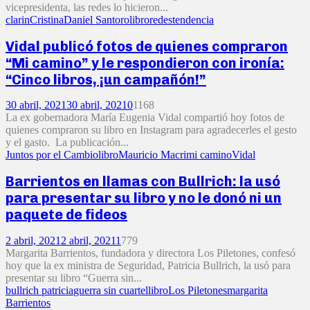
vicepresidenta, las redes lo hicieron...
clarin
Cristina
Daniel Santoro
libro
redes
tendencia
Vidal publicó fotos de quienes compraron
“Mi camino” y le respondieron con ironía:
“Cinco libros, ¡un campañón!”
30 abril, 2021
30 abril, 2021
0
1168
La ex gobernadora María Eugenia Vidal compartió hoy fotos de
quienes compraron su libro en Instagram para agradecerles el gesto
y el gasto. La publicación...
Juntos por el Cambio
libro
Mauricio Macri
mi camino
Vidal
Barrientos en llamas con Bullrich: la usó
para presentar su libro y no le donó ni un
paquete de fideos
2 abril, 2021
2 abril, 2021
1
779
Margarita Barrientos, fundadora y directora Los Piletones, confesó
hoy que la ex ministra de Seguridad, Patricia Bullrich, la usó para
presentar su libro “Guerra sin...
bullrich patricia
guerra sin cuartel
libro
Los Piletones
margarita
Barrientos