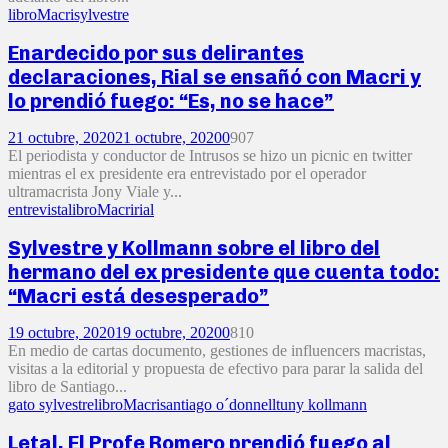
libro
Macri
sylvestre
Enardecido por sus delirantes
declaraciones, Rial se ensañó con Macri y
lo prendió fuego: “Es, no se hace”
21 octubre, 2020
21 octubre, 2020
0
907
El periodista y conductor de Intrusos se hizo un picnic en twitter
mientras el ex presidente era entrevistado por el operador
ultramacrista Jony Viale y...
entrevista
libro
Macri
rial
Sylvestre y Kollmann sobre el libro del
hermano del ex presidente que cuenta todo:
“Macri está desesperado”
19 octubre, 2020
19 octubre, 2020
0
810
En medio de cartas documento, gestiones de influencers macristas,
visitas a la editorial y propuesta de efectivo para parar la salida del
libro de Santiago...
gato sylvestre
libro
Macri
santiago o´donnell
tuny kollmann
Letal, El Profe Romero prendió fuego al