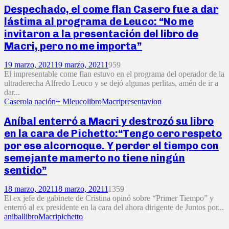
Despechado, el come flan Casero fue a dar
lástima al programa de Leuco: “No me
invitaron a la presentación del libro de
Macri, pero no me importa”
19 marzo, 2021
19 marzo, 2021
1
959
El impresentable come flan estuvo en el programa del operador de la
ultraderecha Alfredo Leuco y se dejó algunas perlitas, amén de ir a
dar...
Casero
la nación+ M
leuco
libro
Macri
presentavion
Aníbal enterró a Macri y destrozó su libro
en la cara de Pichetto:“Tengo cero respeto
por ese alcornoque. Y perder el tiempo con
semejante mamerto no tiene ningún
sentido”
18 marzo, 2021
18 marzo, 2021
1
1359
El ex jefe de gabinete de Cristina opinó sobre “Primer Tiempo” y
enterró al ex presidente en la cara del ahora dirigente de Juntos por...
anibal
libro
Macri
pichetto