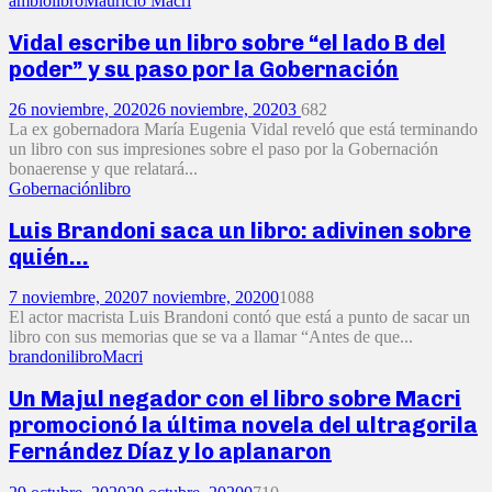
ambio
libro
Mauricio Macri
Vidal escribe un libro sobre “el lado B del
poder” y su paso por la Gobernación
26 noviembre, 2020
26 noviembre, 2020
3
682
La ex gobernadora María Eugenia Vidal reveló que está terminando
un libro con sus impresiones sobre el paso por la Gobernación
bonaerense y que relatará...
Gobernación
libro
Luis Brandoni saca un libro: adivinen sobre
quién…
7 noviembre, 2020
7 noviembre, 2020
0
1088
El actor macrista Luis Brandoni contó que está a punto de sacar un
libro con sus memorias que se va a llamar “Antes de que...
brandoni
libro
Macri
Un Majul negador con el libro sobre Macri
promocionó la última novela del ultragorila
Fernández Díaz y lo aplanaron