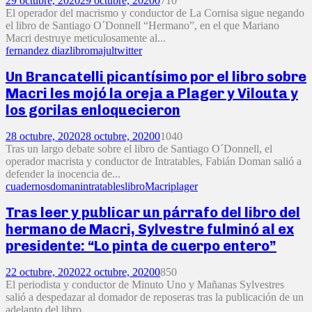
29 octubre, 2020
29 octubre, 2020
0
710
El operador del macrismo y conductor de La Cornisa sigue negando
el libro de Santiago O´Donnell “Hermano”, en el que Mariano
Macri destruye meticulosamente al...
fernandez diaz
libro
majul
twitter
Un Brancatelli picantísimo por el libro sobre
Macri les mojó la oreja a Plager y Vilouta y
los gorilas enloquecieron
28 octubre, 2020
28 octubre, 2020
0
1040
Tras un largo debate sobre el libro de Santiago O´Donnell, el
operador macrista y conductor de Intratables, Fabián Doman salió a
defender la inocencia de...
cuadernos
doman
intratables
libro
Macri
plager
Tras leer y publicar un párrafo del libro del
hermano de Macri, Sylvestre fulminó al ex
presidente: “Lo pinta de cuerpo entero”
22 octubre, 2020
22 octubre, 2020
0
850
El periodista y conductor de Minuto Uno y Mañanas Sylvestres
salió a despedazar al domador de reposeras tras la publicación de un
adelanto del libro...