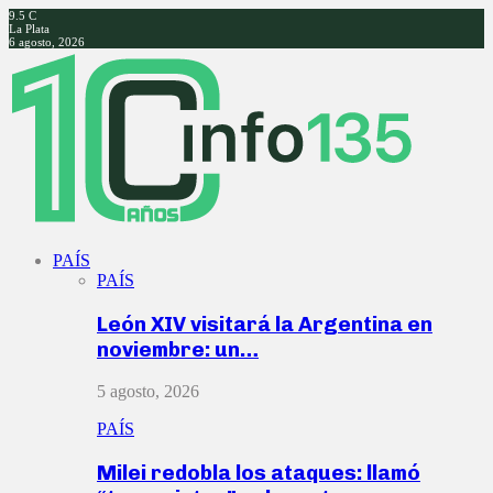
9.5
C
La Plata
6 agosto, 2026
Facebook
Twitter
Instagram
Youtube
PAÍS
PAÍS
León XIV visitará la Argentina en
noviembre: un…
5 agosto, 2026
PAÍS
Milei redobla los ataques: llamó