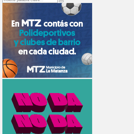
Search
for: