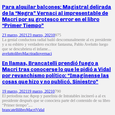
Para alquilar balcones: Magistral delirada
de la “Negra” Vernaci al impresentable de
Macri por su grotesco error en el libro
“Primer Tiempo”
23 marzo, 2021
23 marzo, 2021
0
975
La genial conductora radial bailó descomunalmente al ex presidente
y a su esbirro y verdadero escritor fantasma, Pablo Avelutto luego
que se descubriera el infame...
avelutto
libro
Macri
radio
vernaci
En llamas, Brancatelli prendió fuego a
Macri tras conocerse lo que le pidió a Vidal
por revanchismo político: “Imagínense las
cosas que hizo y no publicó. Siniestro”
19 marzo, 2021
19 marzo, 2021
0
790
El periodista nac &pop y panelista de Intratables incineró a al ex
presidente después que se conociera parte del contenido de su libro
“Primer tiempo”,...
brancatelli
libro
Macri
Vidal