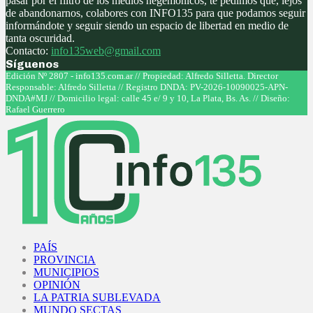
pasar por el filtro de los medios hegemónicos, te pedimos que, lejos
de abandonarnos, colabores con INFO135 para que podamos seguir
informándote y seguir siendo un espacio de libertad en medio de
tanta oscuridad.
Contacto:
info135web@gmail.com
Síguenos
Facebook
Twitter
Instagram
Youtube
Edición Nº 2807 - info135.com.ar // Propiedad: Alfredo Silletta. Director
Responsable: Alfredo Silletta // Registro DNDA: PV-2026-10090025-APN-
DNDA#MJ // Domicilio legal: calle 45 e/ 9 y 10, La Plata, Bs. As. // Diseño:
Rafael Guerrero
Facebook
Twitter
Instagram
Youtube
PAÍS
PROVINCIA
MUNICIPIOS
OPINIÓN
LA PATRIA SUBLEVADA
MUNDO SECTAS