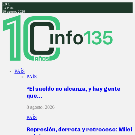
5.9
C
La Plata
10 agosto, 2026
Facebook
Twitter
Instagram
Youtube
PAÍS
PAÍS
“El sueldo no alcanza, y hay gente
que…
8 agosto, 2026
PAÍS
Represión, derrota y retroceso: Milei