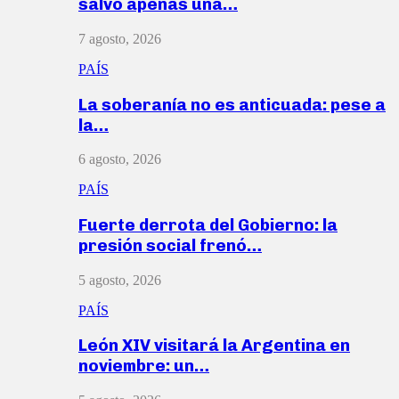
salvó apenas una…
7 agosto, 2026
PAÍS
La soberanía no es anticuada: pese a
la…
6 agosto, 2026
PAÍS
Fuerte derrota del Gobierno: la
presión social frenó…
5 agosto, 2026
PAÍS
León XIV visitará la Argentina en
noviembre: un…