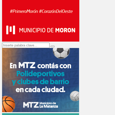
Search
Search
for: