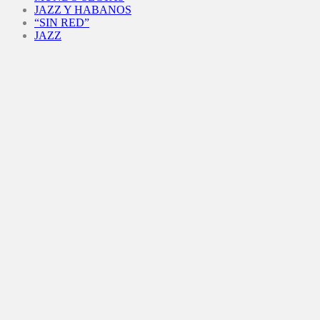
JAZZ Y HABANOS
“SIN RED”
JAZZ