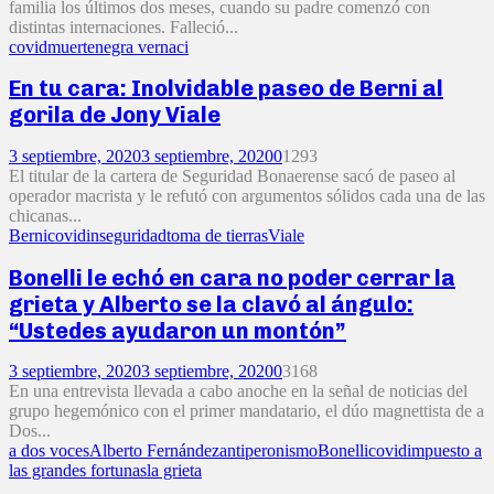
familia los últimos dos meses, cuando su padre comenzó con
distintas internaciones. Falleció...
covid
muerte
negra vernaci
En tu cara: Inolvidable paseo de Berni al
gorila de Jony Viale
3 septiembre, 2020
3 septiembre, 2020
0
1293
El titular de la cartera de Seguridad Bonaerense sacó de paseo al
operador macrista y le refutó con argumentos sólidos cada una de las
chicanas...
Berni
covid
inseguridad
toma de tierras
Viale
Bonelli le echó en cara no poder cerrar la
grieta y Alberto se la clavó al ángulo:
“Ustedes ayudaron un montón”
3 septiembre, 2020
3 septiembre, 2020
0
3168
En una entrevista llevada a cabo anoche en la señal de noticias del
grupo hegemónico con el primer mandatario, el dúo magnettista de a
Dos...
a dos voces
Alberto Fernández
antiperonismo
Bonelli
covid
impuesto a
las grandes fortunas
la grieta