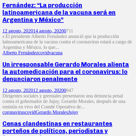
Fernández: “La producción
latinoamericana de la vacuna será en
Argentina y México”
12 agosto, 2020
14 agosto, 2020
0
711
s El presidente Alberto Fernández anunció que la producción
latinoamericana de la vacuna contra el coronavirus estará a cargo de
Argentina y México, lo que...
Alberto Fernández
covid
vacuna
Un irresponsable Gerardo Morales alienta
la automedicación para el coronavirus: lo
denunciaron penalmente
12 agosto, 2020
12 agosto, 2020
0
947
Dirigentes sociales y gremiales presentaron una denuncia penal
contra el gobernador de Jujuy, Gerardo Morales, después de una
emisión en vivo del Comité Operativo de...
coronavirus
covid
Gerardo Morales
Jujuy
Cenas clandestinas en restaurantes
porteños de políticos, periodistas y