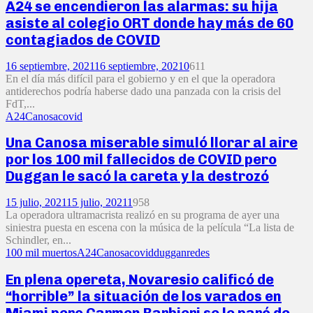
A24 se encendieron las alarmas: su hija
asiste al colegio ORT donde hay más de 60
contagiados de COVID
16 septiembre, 2021
16 septiembre, 2021
0
611
En el día más difícil para el gobierno y en el que la operadora
antiderechos podría haberse dado una panzada con la crisis del
FdT,...
A24
Canosa
covid
Una Canosa miserable simuló llorar al aire
por los 100 mil fallecidos de COVID pero
Duggan le sacó la careta y la destrozó
15 julio, 2021
15 julio, 2021
1
958
La operadora ultramacrista realizó en su programa de ayer una
siniestra puesta en escena con la música de la película “La lista de
Schindler, en...
100 mil muertos
A24
Canosa
covid
duggan
redes
En plena opereta, Novaresio calificó de
“horrible” la situación de los varados en
Miami pero Carmen Barbieri se le paró de