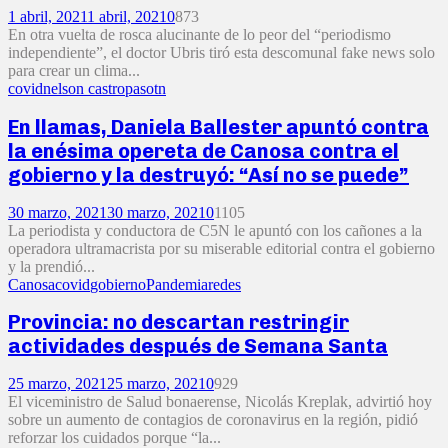
1 abril, 2021
1 abril, 2021
0
873
En otra vuelta de rosca alucinante de lo peor del “periodismo
independiente”, el doctor Ubris tiró esta descomunal fake news solo
para crear un clima...
covid
nelson castro
paso
tn
En llamas, Daniela Ballester apuntó contra
la enésima opereta de Canosa contra el
gobierno y la destruyó: “Así no se puede”
30 marzo, 2021
30 marzo, 2021
0
1105
La periodista y conductora de C5N le apuntó con los cañones a la
operadora ultramacrista por su miserable editorial contra el gobierno
y la prendió...
Canosa
covid
gobierno
Pandemia
redes
Provincia: no descartan restringir
actividades después de Semana Santa
25 marzo, 2021
25 marzo, 2021
0
929
El viceministro de Salud bonaerense, Nicolás Kreplak, advirtió hoy
sobre un aumento de contagios de coronavirus en la región, pidió
reforzar los cuidados porque “la...