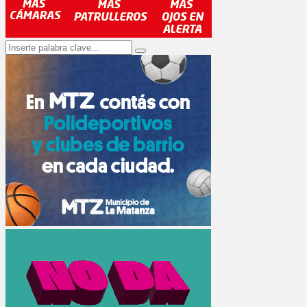
Search
Search
for: