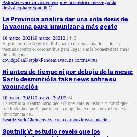
AstraZeneca
covid
cuarentena
provincia
restricciones
segunda
dosis
sinopharm
Sputnik V
La Provincia analiza dar una sola dosis de
la vacuna para inmunizar a más gente
18 marzo, 2021
19 marzo, 2021
2
1443
El gobierno de Axel Kicillof analiza dar una sola dosis de las
vacunas contra el coronavirus para llegar a más bonaerenses antes
de la llegada...
covid
gollan
Kreplak
Pandemia
vacuna coronavirus
Ni antes de tiempo ni por debajo de la mesa:
Sarlo desmintió la fake news sobre su
vacunación
10 marzo, 2021
10 marzo, 2021
0
924
La escritora Beatriz Sarlo declaró hoy ante la justicia y contó que
fue invitada a participar de una campaña de concientización de la
importancia de...
Beatriz Sarlo
Clarín
covid
vacuna coronavirus
vacunación
Sputnik V: estudio reveló que los