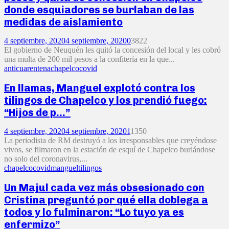
donde esquiadores se burlaban de las
medidas de aislamiento
4 septiembre, 2020
4 septiembre, 2020
0
3822
El gobierno de Neuquén les quitó la concesión del local y les cobró
una multa de 200 mil pesos a la confitería en la que...
anticuarentena
chapelco
covid
En llamas, Manguel explotó contra los
tilingos de Chapelco y los prendió fuego:
“Hijos de p…”
4 septiembre, 2020
4 septiembre, 2020
1
1350
La periodista de RM destruyó a los irresponsables que creyéndose
vivos, se filmaron en la estación de esquí de Chapelco burlándose
no solo del coronavirus,...
chapelco
covid
manguel
tilingos
Un Majul cada vez más obsesionado con
Cristina preguntó por qué ella doblega a
todos y lo fulminaron: “Lo tuyo ya es
enfermizo”