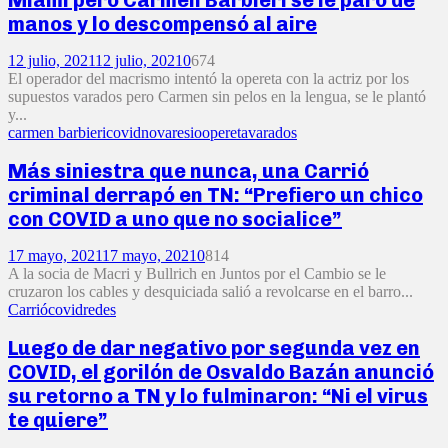
manos y lo descompensó al aire
12 julio, 2021
12 julio, 2021
0
674
El operador del macrismo intentó la opereta con la actriz por los
supuestos varados pero Carmen sin pelos en la lengua, se le plantó
y...
carmen barbieri
covid
novaresio
opereta
varados
Más siniestra que nunca, una Carrió
criminal derrapó en TN: “Prefiero un chico
con COVID a uno que no socialice”
17 mayo, 2021
17 mayo, 2021
0
814
A la socia de Macri y Bullrich en Juntos por el Cambio se le
cruzaron los cables y desquiciada salió a revolcarse en el barro...
Carrió
covid
redes
Luego de dar negativo por segunda vez en
COVID, el gorilón de Osvaldo Bazán anunció
su retorno a TN y lo fulminaron: “Ni el virus
te quiere”