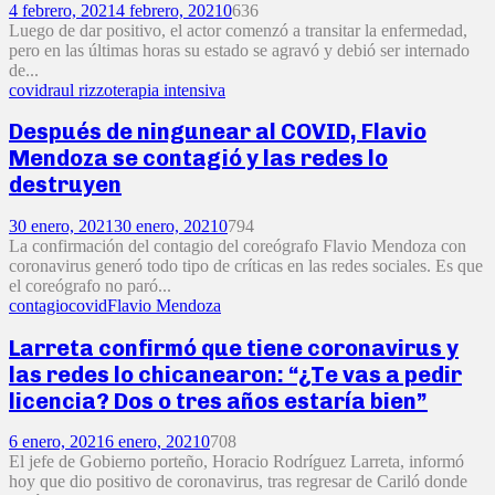
4 febrero, 2021
4 febrero, 2021
0
636
Luego de dar positivo, el actor comenzó a transitar la enfermedad,
pero en las últimas horas su estado se agravó y debió ser internado
de...
covid
raul rizzo
terapia intensiva
Después de ningunear al COVID, Flavio
Mendoza se contagió y las redes lo
destruyen
30 enero, 2021
30 enero, 2021
0
794
La confirmación del contagio del coreógrafo Flavio Mendoza con
coronavirus generó todo tipo de críticas en las redes sociales. Es que
el coreógrafo no paró...
contagio
covid
Flavio Mendoza
Larreta confirmó que tiene coronavirus y
las redes lo chicanearon: “¿Te vas a pedir
licencia? Dos o tres años estaría bien”
6 enero, 2021
6 enero, 2021
0
708
El jefe de Gobierno porteño, Horacio Rodríguez Larreta, informó
hoy que dio positivo de coronavirus, tras regresar de Cariló donde