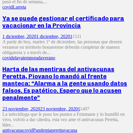
pasó el fin de semana,...
covid
Larreta
Ya se puede gestionar el certificado para
vacacionar en la Provincia
1 diciembre, 2020
1 diciembre, 2020
1
1511
A partir de hoy, martes 1º de diciembre, las personas que deseen
veranear en territorio bonaerense deberán completar de manera
obligatoria y a través de...
covid
playa
temporada
verano
Harta de las mentiras del antivacunas
Peretta, Piovano lo mandó al frente
manteca: “Alarma a la gente usando datos
falsos. Es patético. Espero que lo acusen
penalmente”
23 noviembre, 2020
23 noviembre, 2020
1
1497
La infectóloga que le puso los puntos a Feinmann y lo humilló en
vivo, volvió a dar cátedra, esta vez ante el antivacunas Peretta,
líder...
antivacuna
covid
Pandemia
peretta
vacuna