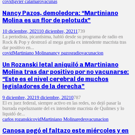
covid
javier calamaro
vacunas
Nancy Pazos, demoledora: “Martiniano
Molina es un flor de pelotudx”
10 diciembre, 2021
10 diciembre, 2021
1
739
La periodista, picantísima, habló desde su programa de radio en
Rock & Pop y destrozó al mega gorila ex intendente macrista tras
dar positivo en...
covid
Martiniano Molina
nancy pazos
radio
vacunacion
Un Rozanski letal aniquiló a Martiniano
Molina tras dar positivo por no vacunarse:
“Este es el nivel cerebral de muchos
legisladores de la derecha”
9 diciembre, 2021
9 diciembre, 2021
0
787
El ex juez federal, siempre activo en las redes, no dejó pasar la
burrada espeluznante del ex intendente macrista de Quilmes y lo
liquidó de...
carlos rozanski
covid
Martiniano Molina
redes
vacunacion
Canosa pegó el faltazo este miércoles y en