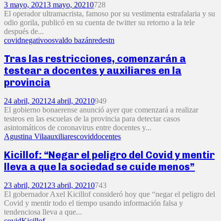
3 mayo, 2021
3 mayo, 2021
0
728
El operador ultramacrista, famoso por su vestimenta estrafalaria y su
odio gorila, publicó en su cuenta de twitter su retorno a la tele
después de...
covid
negativo
osvaldo bazán
redes
tn
Tras las restricciones, comenzarán a
testear a docentes y auxiliares en la
provincia
24 abril, 2021
24 abril, 2021
0
949
El gobierno bonaerense anunció ayer que comenzará a realizar
testeos en las escuelas de la provincia para detectar casos
asintomáticos de coronavirus entre docentes y...
Agustina Vila
auxiliares
covid
docentes
Kicillof: “Negar el peligro del Covid y mentir
lleva a que la sociedad se cuide menos”
23 abril, 2021
23 abril, 2021
0
743
El gobernador Axel Kicillof consideró hoy que “negar el peligro del
Covid y mentir todo el tiempo usando información falsa y
tendenciosa lleva a que...
covid
Kicillof