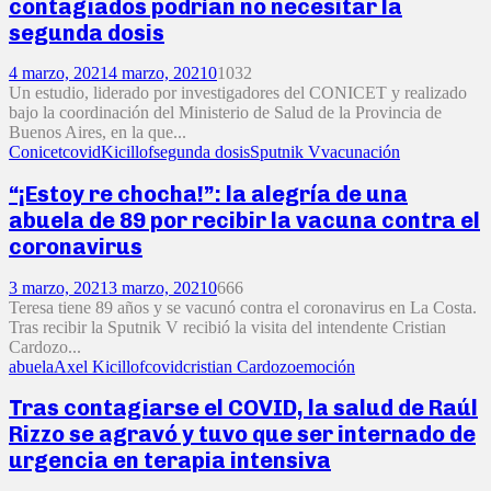
contagiados podrían no necesitar la
segunda dosis
4 marzo, 2021
4 marzo, 2021
0
1032
Un estudio, liderado por investigadores del CONICET y realizado
bajo la coordinación del Ministerio de Salud de la Provincia de
Buenos Aires, en la que...
Conicet
covid
Kicillof
segunda dosis
Sputnik V
vacunación
“¡Estoy re chocha!”: la alegría de una
abuela de 89 por recibir la vacuna contra el
coronavirus
3 marzo, 2021
3 marzo, 2021
0
666
Teresa tiene 89 años y se vacunó contra el coronavirus en La Costa.
Tras recibir la Sputnik V recibió la visita del intendente Cristian
Cardozo...
abuela
Axel Kicillof
covid
cristian Cardozo
emoción
Tras contagiarse el COVID, la salud de Raúl
Rizzo se agravó y tuvo que ser internado de
urgencia en terapia intensiva