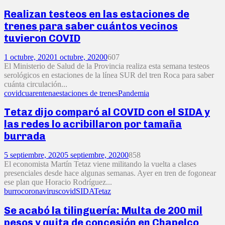
Realizan testeos en las estaciones de
trenes para saber cuántos vecinos
tuvieron COVID
1 octubre, 2020
1 octubre, 2020
0
607
El Ministerio de Salud de la Provincia realiza esta semana testeos
serológicos en estaciones de la línea SUR del tren Roca para saber
cuánta circulación...
covid
cuarentena
estaciones de trenes
Pandemia
Tetaz dijo comparó al COVID con el SIDA y
las redes lo acribillaron por tamaña
burrada
5 septiembre, 2020
5 septiembre, 2020
0
858
El economista Martín Tetaz viene militando la vuelta a clases
presenciales desde hace algunas semanas. Ayer en tren de fogonear
ese plan que Horacio Rodríguez...
burro
coronavirus
covid
SIDA
Tetaz
Se acabó la tilinguería: Multa de 200 mil
pesos y quita de concesión en Chapelco