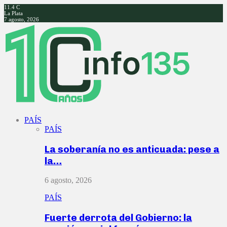
11.4
C
La Plata
7 agosto, 2026
Facebook
Twitter
Instagram
Youtube
PAÍS
PAÍS
La soberanía no es anticuada: pese a
la…
6 agosto, 2026
PAÍS
Fuerte derrota del Gobierno: la