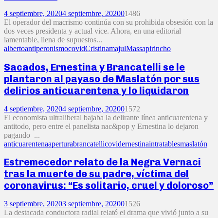
4 septiembre, 2020
4 septiembre, 2020
0
1486
El operador del macrismo continúa con su prohibida obsesión con la
dos veces presidenta y actual vice. Ahora, en una editorial
lamentable, llena de supuestos...
alberto
antiperonismo
covid
Cristina
majul
Massa
pirincho
Sacados, Ernestina y Brancatelli se le
plantaron al payaso de Maslatón por sus
delirios anticuarentena y lo liquidaron
4 septiembre, 2020
4 septiembre, 2020
0
1572
El economista ultraliberal bajaba la delirante línea anticuarentena y
antitodo, pero entre el panelista nac&pop y Ernestina lo dejaron
pagando ...
anticuarentena
apertura
brancatelli
covid
ernestina
intratables
maslatón
Estremecedor relato de la Negra Vernaci
tras la muerte de su padre, víctima del
coronavirus: “Es solitario, cruel y doloroso”
3 septiembre, 2020
3 septiembre, 2020
0
1526
La destacada conductora radial relató el drama que vivió junto a su