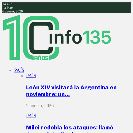
14.4
C
La Plata
6 agosto, 2026
Facebook
Twitter
Instagram
Youtube
PAÍS
PAÍS
León XIV visitará la Argentina en
noviembre: un…
5 agosto, 2026
PAÍS
Milei redobla los ataques: llamó