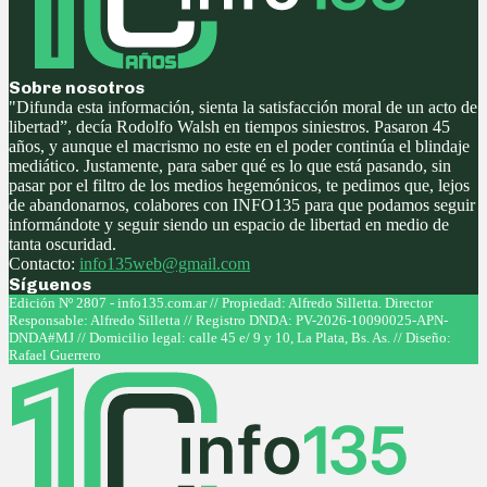
Sobre nosotros
"Difunda esta información, sienta la satisfacción moral de un acto de
libertad”, decía Rodolfo Walsh en tiempos siniestros. Pasaron 45
años, y aunque el macrismo no este en el poder continúa el blindaje
mediático. Justamente, para saber qué es lo que está pasando, sin
pasar por el filtro de los medios hegemónicos, te pedimos que, lejos
de abandonarnos, colabores con INFO135 para que podamos seguir
informándote y seguir siendo un espacio de libertad en medio de
tanta oscuridad.
Contacto:
info135web@gmail.com
Síguenos
Facebook
Twitter
Instagram
Youtube
Edición Nº 2807 - info135.com.ar // Propiedad: Alfredo Silletta. Director
Responsable: Alfredo Silletta // Registro DNDA: PV-2026-10090025-APN-
DNDA#MJ // Domicilio legal: calle 45 e/ 9 y 10, La Plata, Bs. As. // Diseño:
Rafael Guerrero