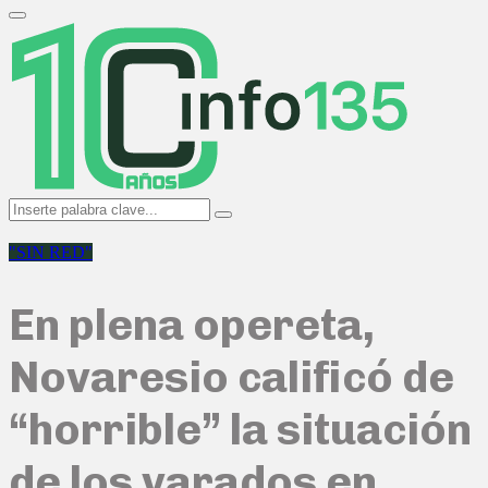
Search
for:
Primary
Menu
Search
Search
for:
"SIN RED"
En plena opereta,
Novaresio calificó de
“horrible” la situación
de los varados en