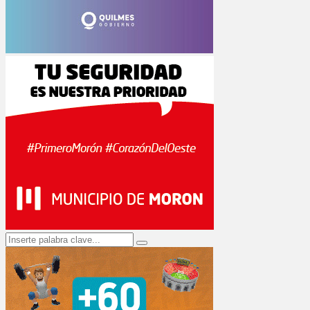
Search
Search
for: