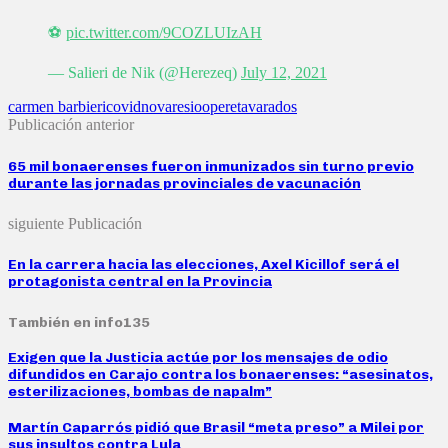
⚽
pic.twitter.com/9COZLUIzAH
— Salieri de Nik (@Herezeq)
July 12, 2021
carmen barbieri
covid
novaresio
opereta
varados
Publicación anterior
65 mil bonaerenses fueron inmunizados sin turno previo
durante las jornadas provinciales de vacunación
siguiente Publicación
En la carrera hacia las elecciones, Axel Kicillof será el
protagonista central en la Provincia
También en info135
Exigen que la Justicia actúe por los mensajes de odio
difundidos en Carajo contra los bonaerenses: “asesinatos,
esterilizaciones, bombas de napalm”
Martín Caparrós pidió que Brasil “meta preso” a Milei por
sus insultos contra Lula