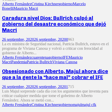
Alberto Fernández
Cristina Kirchner
gobierno
Marcelo
Bonelli
Mauricio Macri
Caradura nivel Dios: Bullrich culpó al
gobierno del desastre económico que dejó
Macri
26 septiembre, 2020
26 septiembre, 2020
0
963
La ex ministra de Seguridad nacional, Patricia Bullrich, estuvo en el
programa de Viviana Canosa y volvió a criticar con ferocidad al
gobierno de Alberto...
Alberto Fernández
cuarentena
gobierno
IFE
Mauricio
Macri
Pandemia
Patricia Bullrich
Viviana Canosa
Obsesionado con Alberto, Majul ahora dice
que a la gente la “hace mal” cobrar el IFE
26 septiembre, 2020
26 septiembre, 2020
1
715
Luis Majul sorprende cada día con los argumentos que inventa para
criticar cualquier medida que tome el gobeirno de Alberto
Fernández. Ahora se metió con...
Alberto Fernández
Cristina Kirchner
gobierno
majul
majul cfk