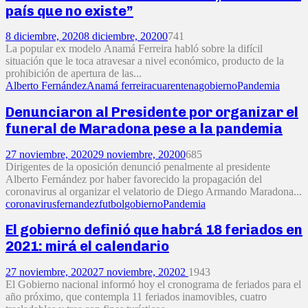
país que no existe”
8 diciembre, 2020
8 diciembre, 2020
0
741
La popular ex modelo Anamá Ferreira habló sobre la difícil
situación que le toca atravesar a nivel económico, producto de la
prohibición de apertura de las...
Alberto Fernández
Anamá ferreira
cuarentena
gobierno
Pandemia
Denunciaron al Presidente por organizar el
funeral de Maradona pese a la pandemia
27 noviembre, 2020
29 noviembre, 2020
0
685
Dirigentes de la oposición denunció penalmente al presidente
Alberto Fernández por haber favorecido la propagación del
coronavirus al organizar el velatorio de Diego Armando Maradona...
coronavirus
fernandez
futbol
gobierno
Pandemia
El gobierno definió que habrá 18 feriados en
2021: mirá el calendario
27 noviembre, 2020
27 noviembre, 2020
2
1943
El Gobierno nacional informó hoy el cronograma de feriados para el
año próximo, que contempla 11 feriados inamovibles, cuatro