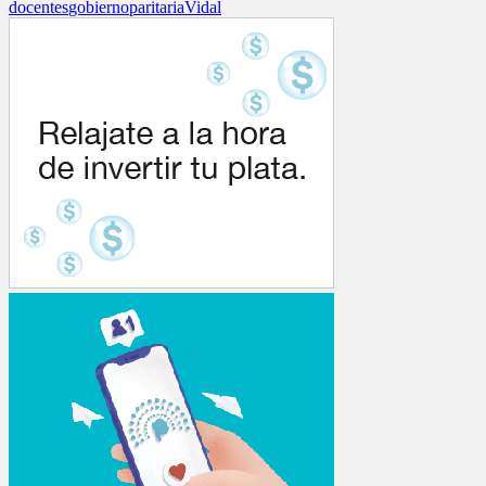
docentes
gobierno
paritaria
Vidal