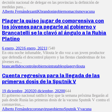
decisión nacional de delegar en las provincias la definición de
medidas para...
Alberto Fernández
antiK
brandoni
gobierno
macrismo
vacuna
Plager la quiso jugar de comprensiva con
los jóvenes para pegarle al gobierno y
Brancatelli se la clavó al ángulo a la Rubia
Platino
6 enero, 2021
6 enero, 2021
1
1540
En otra noche infumable, Vilouta le dio voz a un joven productor
que defendía el descontrol playero y las fiestas clandestinas de los
jóvenes en...
brancatelli
descontrol
gobierno
intratables
plager
vilouta
Cuenta regresiva para la llegada de las
primeras dosis de la Sputnik V
19 diciembre, 2020
20 diciembre, 2020
0
644
El gobierno nacional ratificó hoy que la semana próxima llegarán al
país desde Rusia las primeras dosis de la vacuna Sputnik V contra el
coronavirus,...
Alberto Fernández
coronavirus
gobierno
Sputnik V
vacuna