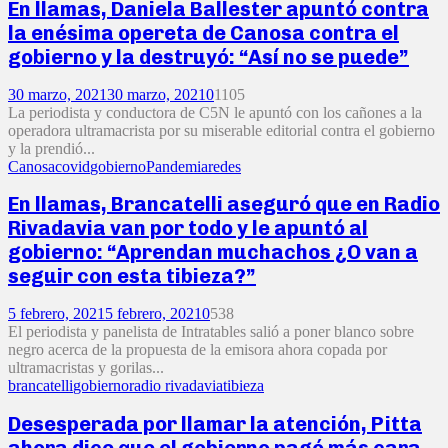
En llamas, Daniela Ballester apuntó contra
la enésima opereta de Canosa contra el
gobierno y la destruyó: “Así no se puede”
30 marzo, 2021
30 marzo, 2021
0
1105
La periodista y conductora de C5N le apuntó con los cañones a la
operadora ultramacrista por su miserable editorial contra el gobierno
y la prendió...
Canosa
covid
gobierno
Pandemia
redes
En llamas, Brancatelli aseguró que en Radio
Rivadavia van por todo y le apuntó al
gobierno: “Aprendan muchachos ¿O van a
seguir con esta tibieza?”
5 febrero, 2021
5 febrero, 2021
0
538
El periodista y panelista de Intratables salió a poner blanco sobre
negro acerca de la propuesta de la emisora ahora copada por
ultramacristas y gorilas...
brancatelli
gobierno
radio rivadavia
tibieza
Desesperada por llamar la atención, Pitta
ahora dice que el gobierno pagó más cara