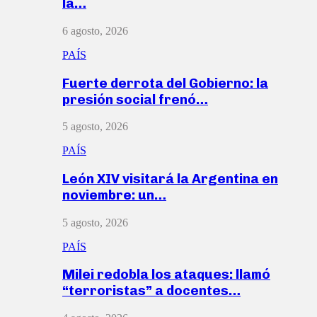
la…
6 agosto, 2026
PAÍS
Fuerte derrota del Gobierno: la
presión social frenó…
5 agosto, 2026
PAÍS
León XIV visitará la Argentina en
noviembre: un…
5 agosto, 2026
PAÍS
Milei redobla los ataques: llamó
“terroristas” a docentes…