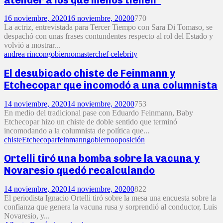
16 noviembre, 2020
16 noviembre, 2020
0
770
La actriz, entrevistada para Tercer Tiempo con Sara Di Tomaso, se
despachó con unas frases contundentes respecto al rol del Estado y
volvió a mostrar...
andrea rincon
gobierno
masterchef celebrity
El desubicado chiste de Feinmann y
Etchecopar que incomodó a una columnista
14 noviembre, 2020
14 noviembre, 2020
0
753
En medio del tradicional pase con Eduardo Feinmann, Baby
Etchecopar hizo un chiste de doble sentido que terminó
incomodando a la columnista de política que...
chiste
Etchecopar
feinmann
gobierno
oposición
Ortelli tiró una bomba sobre la vacuna y
Novaresio quedó recalculando
14 noviembre, 2020
14 noviembre, 2020
0
822
El periodista Ignacio Ortelli tiró sobre la mesa una encuesta sobre la
confianza que genera la vacuna rusa y sorprendió al conductor, Luis
Novaresio, y...