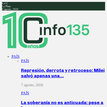
6.4
C
La Plata
9 agosto, 2026
Facebook
Twitter
Instagram
Youtube
PAÍS
PAÍS
Represión, derrota y retroceso: Milei
salvó apenas una…
7 agosto, 2026
PAÍS
La soberanía no es anticuada: pese a