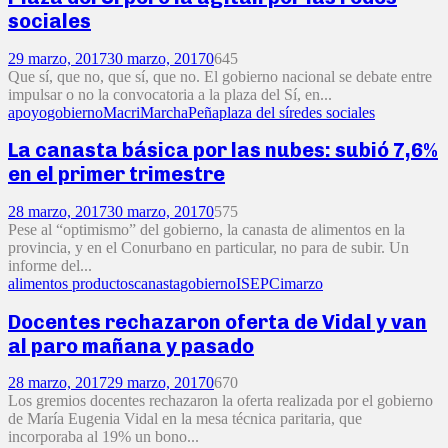
sociales
29 marzo, 2017
30 marzo, 2017
0
645
Que sí, que no, que sí, que no. El gobierno nacional se debate entre
impulsar o no la convocatoria a la plaza del Sí, en...
apoyo
gobierno
Macri
Marcha
Peña
plaza del sí
redes sociales
La canasta básica por las nubes: subió 7,6%
en el primer trimestre
28 marzo, 2017
30 marzo, 2017
0
575
Pese al “optimismo” del gobierno, la canasta de alimentos en la
provincia, y en el Conurbano en particular, no para de subir. Un
informe del...
alimentos productos
canasta
gobierno
ISEPCi
marzo
Docentes rechazaron oferta de Vidal y van
al paro mañana y pasado
28 marzo, 2017
29 marzo, 2017
0
670
Los gremios docentes rechazaron la oferta realizada por el gobierno
de María Eugenia Vidal en la mesa técnica paritaria, que
incorporaba al 19% un bono...