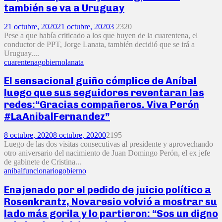
también se va a Uruguay
21 octubre, 2020
21 octubre, 2020
3
2320
Pese a que había criticado a los que huyen de la cuarentena, el
conductor de PPT, Jorge Lanata, también decidió que se irá a
Uruguay....
cuarentena
gobierno
lanata
El sensacional guiño cómplice de Aníbal
luego que sus seguidores reventaran las
redes:“Gracias compañeros. Viva Perón
#LaAnibalFernandez”
8 octubre, 2020
8 octubre, 2020
0
2195
Luego de las dos visitas consecutivas al presidente y aprovechando
otro aniversario del nacimiento de Juan Domingo Perón, el ex jefe
de gabinete de Cristina...
anibal
funcionario
gobierno
Enajenado por el pedido de juicio político a
Rosenkrantz, Novaresio volvió a mostrar su
lado más gorila y lo partieron: “Sos un digno