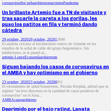
coronavirus
flor peña
gobierno
macrismo
Pandemia
Un brillante Artemio fue a TN de visitante y
tras sacarle la careta a los gorilas, les
puso los patitos en fila y terminó dando
cátedra
29 octubre, 2020
29 octubre, 2020
1
2848
El analista cercano al kirchnerismo estuvo de visitante en los
estudios de la señal de cable del grupo hegemónico. Sin
inhibiciones, se le plantó al...
artemio Lopez
Economía
gobierno
tn
Siguen bajando los casos de coronavirus en
el AMBA y hay optimismo en el gobierno
23 octubre, 2020
23 octubre, 2020
0
811
El viceministro de salud bonaerense, Nicolas Kreplak, afirmó que se
registra “un leve descenso en la cantidad de casos positivos de
coronavirus” en el Area...
AMBA
casos
gobierno
Deprimido por el bajo rating, Lanata