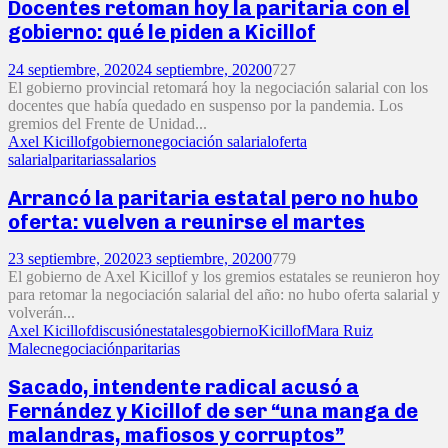
Docentes retoman hoy la paritaria con el
gobierno: qué le piden a Kicillof
24 septiembre, 2020
24 septiembre, 2020
0
727
El gobierno provincial retomará hoy la negociación salarial con los
docentes que había quedado en suspenso por la pandemia. Los
gremios del Frente de Unidad...
Axel Kicillof
gobierno
negociación salarial
oferta
salarial
paritarias
salarios
Arrancó la paritaria estatal pero no hubo
oferta: vuelven a reunirse el martes
23 septiembre, 2020
23 septiembre, 2020
0
779
El gobierno de Axel Kicillof y los gremios estatales se reunieron hoy
para retomar la negociación salarial del año: no hubo oferta salarial y
volverán...
Axel Kicillof
discusión
estatales
gobierno
Kicillof
Mara Ruiz
Malec
negociación
paritarias
Sacado, intendente radical acusó a
Fernández y Kicillof de ser “una manga de
malandras, mafiosos y corruptos”