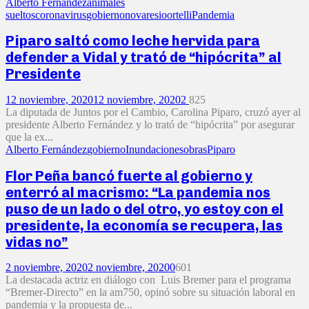
Alberto Fernández
animales
sueltos
coronavirus
gobierno
novaresio
ortelli
Pandemia
Piparo saltó como leche hervida para
defender a Vidal y trató de “hipócrita” al
Presidente
12 noviembre, 2020
12 noviembre, 2020
2
825
La diputada de Juntos por el Cambio, Carolina Piparo, cruzó ayer al
presidente Alberto Fernández y lo trató de “hipócrita” por asegurar
que la ex...
Alberto Fernández
gobierno
Inundaciones
obras
Piparo
Flor Peña bancó fuerte al gobierno y
enterró al macrismo: “La pandemia nos
puso de un lado o del otro, yo estoy con el
presidente, la economía se recupera, las
vidas no”
2 noviembre, 2020
2 noviembre, 2020
0
601
La destacada actriz en diálogo con Luis Bremer para el programa
“Bremer-Directo” en la am750, opinó sobre su situación laboral en
pandemia y la propuesta de...