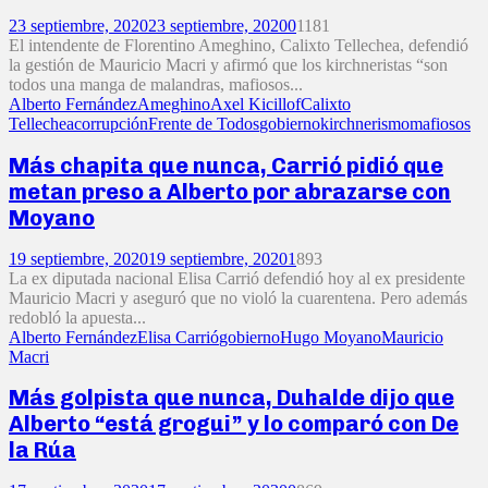
23 septiembre, 2020
23 septiembre, 2020
0
1181
El intendente de Florentino Ameghino, Calixto Tellechea, defendió
la gestión de Mauricio Macri y afirmó que los kirchneristas “son
todos una manga de malandras, mafiosos...
Alberto Fernández
Ameghino
Axel Kicillof
Calixto
Tellechea
corrupción
Frente de Todos
gobierno
kirchnerismo
mafiosos
Más chapita que nunca, Carrió pidió que
metan preso a Alberto por abrazarse con
Moyano
19 septiembre, 2020
19 septiembre, 2020
1
893
La ex diputada nacional Elisa Carrió defendió hoy al ex presidente
Mauricio Macri y aseguró que no violó la cuarentena. Pero además
redobló la apuesta...
Alberto Fernández
Elisa Carrió
gobierno
Hugo Moyano
Mauricio
Macri
Más golpista que nunca, Duhalde dijo que
Alberto “está grogui” y lo comparó con De
la Rúa