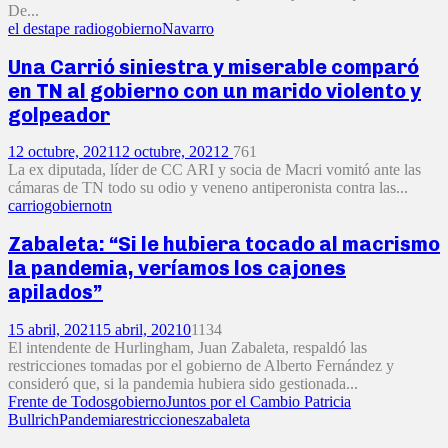
De...
el destape radio
gobierno
Navarro
Una Carrió siniestra y miserable comparó
en TN al gobierno con un marido violento y
golpeador
12 octubre, 2021
12 octubre, 2021
2
761
La ex diputada, líder de CC ARI y socia de Macri vomitó ante las
cámaras de TN todo su odio y veneno antiperonista contra las...
carrio
gobierno
tn
Zabaleta: “Si le hubiera tocado al macrismo
la pandemia, veríamos los cajones
apilados”
15 abril, 2021
15 abril, 2021
0
1134
El intendente de Hurlingham, Juan Zabaleta, respaldó las
restricciones tomadas por el gobierno de Alberto Fernández y
consideró que, si la pandemia hubiera sido gestionada...
Frente de Todos
gobierno
Juntos por el Cambio Patricia
Bullrich
Pandemia
restricciones
zabaleta