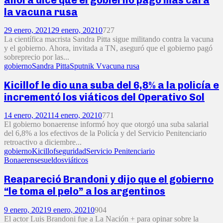
la vacuna rusa
29 enero, 2021
29 enero, 2021
0
727
La científica macrista Sandra Pitta sigue militando contra la vacuna
y el gobierno. Ahora, invitada a TN, aseguró que el gobierno pagó
sobreprecio por las...
gobierno
Sandra Pitta
Sputnik V
vacuna rusa
Kicillof le dio una suba del 6,8% a la policía e
incrementó los viáticos del Operativo Sol
14 enero, 2021
14 enero, 2021
0
771
El gobierno bonaerense informó hoy que otorgó una suba salarial
del 6,8% a los efectivos de la Policía y del Servicio Penitenciario
retroactivo a diciembre...
gobierno
Kicillof
seguridad
Servicio Penitenciario
Bonaerense
sueldos
viáticos
Reapareció Brandoni y dijo que el gobierno
“le toma el pelo” a los argentinos
9 enero, 2021
9 enero, 2021
0
904
El actor Luis Brandoni fue a La Nación + para opinar sobre la