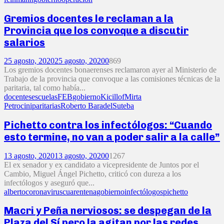
Gremios docentes le reclaman a la
Provincia que los convoque a discutir
salarios
25 agosto, 2020
25 agosto, 2020
0
869
Los gremios docentes bonaerenses reclamaron ayer al Ministerio de
Trabajo de la provincia que convoque a las comisiones técnicas de la
paritaria, tal como había...
docentes
escuelas
FEB
gobierno
Kicillof
Mirta
Petrocini
paritarias
Roberto Baradel
Suteba
Pichetto contra los infectólogos: “Cuando
esto termine, no van a poder salir a la calle”
13 agosto, 2020
13 agosto, 2020
0
1267
El ex senador y ex candidato a vicepresidente de Juntos por el
Cambio, Miguel Ángel Pichetto, criticó con dureza a los
infectólogos y aseguró que...
alberto
coronavirus
cuarentena
gobierno
infectólogos
pichetto
Macri y Peña nerviosos: se despegan de la
Plaza del Sí pero la agitan por las redes