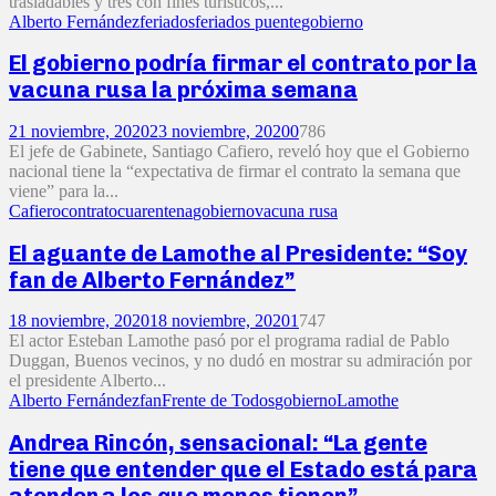
trasladables y tres con fines turísticos,...
Alberto Fernández
feriados
feriados puente
gobierno
El gobierno podría firmar el contrato por la
vacuna rusa la próxima semana
21 noviembre, 2020
23 noviembre, 2020
0
786
El jefe de Gabinete, Santiago Cafiero, reveló hoy que el Gobierno
nacional tiene la “expectativa de firmar el contrato la semana que
viene” para la...
Cafiero
contrato
cuarentena
gobierno
vacuna rusa
El aguante de Lamothe al Presidente: “Soy
fan de Alberto Fernández”
18 noviembre, 2020
18 noviembre, 2020
1
747
El actor Esteban Lamothe pasó por el programa radial de Pablo
Duggan, Buenos vecinos, y no dudó en mostrar su admiración por
el presidente Alberto...
Alberto Fernández
fan
Frente de Todos
gobierno
Lamothe
Andrea Rincón, sensacional: “La gente
tiene que entender que el Estado está para
atender a los que menos tienen”