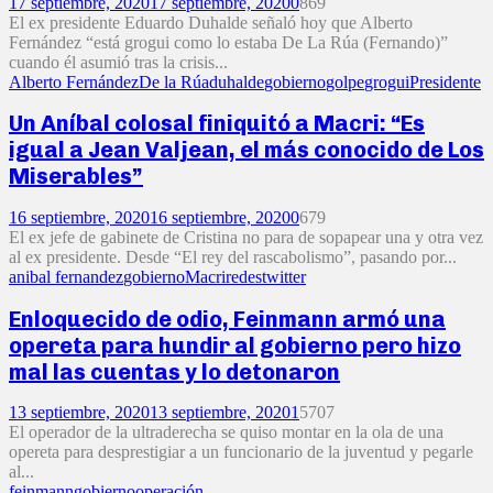
17 septiembre, 2020
17 septiembre, 2020
0
869
El ex presidente Eduardo Duhalde señaló hoy que Alberto
Fernández “está grogui como lo estaba De La Rúa (Fernando)”
cuando él asumió tras la crisis...
Alberto Fernández
De la Rúa
duhalde
gobierno
golpe
grogui
Presidente
Un Aníbal colosal finiquitó a Macri: “Es
igual a Jean Valjean, el más conocido de Los
Miserables”
16 septiembre, 2020
16 septiembre, 2020
0
679
El ex jefe de gabinete de Cristina no para de sopapear una y otra vez
al ex presidente. Desde “El rey del rascabolismo”, pasando por...
anibal fernandez
gobierno
Macri
redes
twitter
Enloquecido de odio, Feinmann armó una
opereta para hundir al gobierno pero hizo
mal las cuentas y lo detonaron
13 septiembre, 2020
13 septiembre, 2020
1
5707
El operador de la ultraderecha se quiso montar en la ola de una
opereta para desprestigiar a un funcionario de la juventud y pegarle
al...
feinmann
gobierno
operación