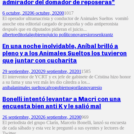
admirador del domador de reposeras”
6 octubre, 2020
6 octubre, 2020
0
1017
El operador ultramacrista y conductor de Animales Sueltos vomitó
anoche otra editorial cargado de ponzoña y odio antiperonista
después que en diputados pidieran el juicio...
alberto
editorial
gobierno
juicio político
novaresio
rosenkrantz
En una noche inolvidable, Aníbal brilló a
pleno y a los Animales Sueltos los tuvieron
que juntar con cucharita
29 septiembre, 2020
29 septiembre, 2020
1
1585
El interventor de YCRT y ex jefe de gabinete de Cristina hizo honor
a su fama y una vez más les dio cátedra a los...
anibal
animales sueltos
calvo
gobierno
gorilas
novaresio
Bonelli intentó levantar a Macri con una
encuesta bien anti K y le salió mal
26 septiembre, 2020
26 septiembre, 2020
0
969
El periodista del grupo Clarín, Marcelo Bonelli, lanzó su encuesta
de cada sábado y esta vez le preguntó a sus oyentes y lectores de
Twitter...