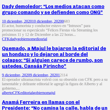
Dady demoledor: “Los medios atacan como
grupo comando y se defienden como ONG”
10 diciembre, 2020
10 diciembre, 2020
0
683
El actor, humorista y conductor estuvo en “Intrusos” para
promocionar su espectáculo “Felices Fiestas vía Streaming los
próximos 11 y 12 de Diciembre a las 22 horas...
CFK
dady
gobierno
medios
rial
Quemado, a Majul le bajaron la editorial de
un hondazo y lo dejaron al borde del
colapso: “Si alguien carece de rumbo, son
ustedes. Cansás Pirincho”
9 diciembre, 2020
9 diciembre, 2020
1
2114
El operador ultramacrista volvió con su obsesión con CFK pero a su
lamentable y delirante editorial le agregó la figura de Alberto y al
gobierno,...
alberto
CFK
editorial
gobierno
majul
Anamá Ferreira en llamas con el
Presidente: “No camina la calle, habla de un