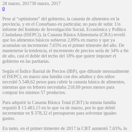
28 marzo, 2017
30 marzo, 2017
0
Pese al “optimismo” del gobierno, la canasta de alimentos en la
provincia, y en el Conurbano en particular, no para de subir. Un
informe del Instituto de Investigación Social, Económica y Política
Ciudadana (ISEPCi), la Canasta Básica Alimentaria (CBA) reveló
que los alimentos básicos subieron 2,89% en marzo y que ya
acumulan un incremento 7,65% en el primer trimestre del año. De
mantenerse la tendencia, el incremento de precios sería de 34% a fin
de año, casi el doble del techo del 18% que quiere imponer el
gobierno en las paritarias.
Según el Índice Barrial de Precios (IBP), que difunde mensualmente
el ISEPCi, en marzo una familia con dos adultos y dos niños
necesitó 5.548,62 pesos para cubrir la canasta básica de alimentos,
mientras que en febrero necesitaba 218,69 pesos menos para
comprar los mismos 57 productos.
Para adquirir la Canasta Básica Total (CBT) la misma familia
requirió $ 13.483,15 en lo que va de marzo, por lo que debió
incrementar en $ 378,32 el presupuesto para solventar iguales
gastos.
En tanto, en el primer trimestre de 2017 la CBT aumentó 7,65%, lo