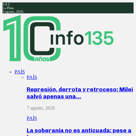
6.4
C
La Plata
9 agosto, 2026
Facebook
Twitter
Instagram
Youtube
PAÍS
PAÍS
Represión, derrota y retroceso: Milei
salvó apenas una…
7 agosto, 2026
PAÍS
La soberanía no es anticuada: pese a