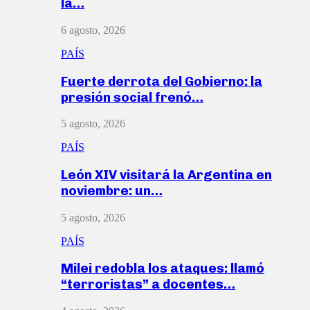
la…
6 agosto, 2026
PAÍS
Fuerte derrota del Gobierno: la
presión social frenó…
5 agosto, 2026
PAÍS
León XIV visitará la Argentina en
noviembre: un…
5 agosto, 2026
PAÍS
Milei redobla los ataques: llamó
“terroristas” a docentes…