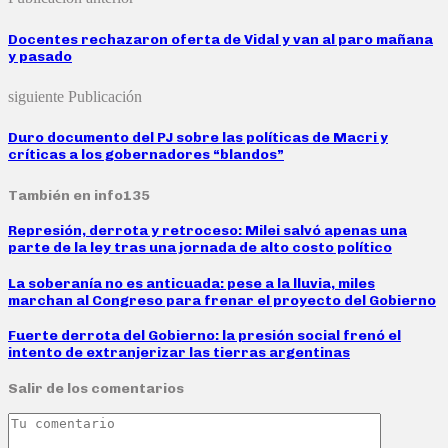
Docentes rechazaron oferta de Vidal y van al paro mañana
y pasado
siguiente Publicación
Duro documento del PJ sobre las políticas de Macri y
críticas a los gobernadores “blandos”
También en info135
Represión, derrota y retroceso: Milei salvó apenas una
parte de la ley tras una jornada de alto costo político
La soberanía no es anticuada: pese a la lluvia, miles
marchan al Congreso para frenar el proyecto del Gobierno
Fuerte derrota del Gobierno: la presión social frenó el
intento de extranjerizar las tierras argentinas
Salir de los comentarios