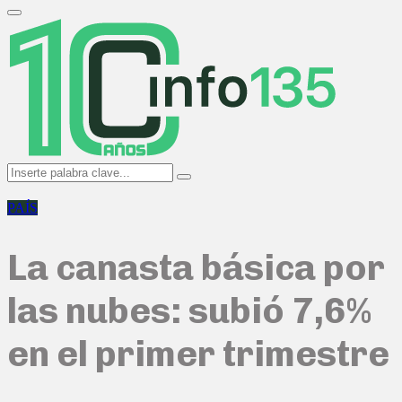
Search
for:
Primary
Menu
Search
Search
for:
PAÍS
La canasta básica por
las nubes: subió 7,6%
en el primer trimestre