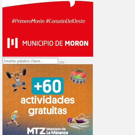
Search
Search
for: