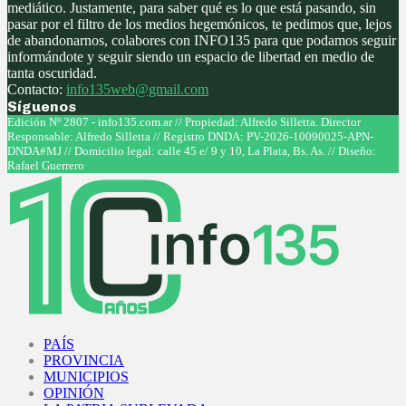
mediático. Justamente, para saber qué es lo que está pasando, sin
pasar por el filtro de los medios hegemónicos, te pedimos que, lejos
de abandonarnos, colabores con INFO135 para que podamos seguir
informándote y seguir siendo un espacio de libertad en medio de
tanta oscuridad.
Contacto:
info135web@gmail.com
Síguenos
Facebook
Twitter
Instagram
Youtube
Edición Nº 2807 - info135.com.ar // Propiedad: Alfredo Silletta. Director
Responsable: Alfredo Silletta // Registro DNDA: PV-2026-10090025-APN-
DNDA#MJ // Domicilio legal: calle 45 e/ 9 y 10, La Plata, Bs. As. // Diseño:
Rafael Guerrero
Facebook
Twitter
Instagram
Youtube
PAÍS
PROVINCIA
MUNICIPIOS
OPINIÓN