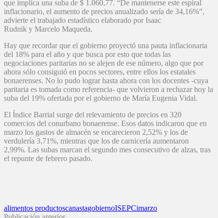
que implica una suba de $ 1.060,77. “De mantenerse este espiral
inflacionario, el aumento de precios anualizado sería de 34,16%”,
advierte el trabajado estadístico elaborado por Isaac
Rudnik y Marcelo Maqueda.
Hay que recordar que el gobierno proyectó una pauta inflacionaria
del 18% para el año y que busca por esto que todas las
negociaciones paritarias no se alejen de ese número, algo que por
ahora sólo consiguió en pocos sectores, entre ellos los estatales
bonaerenses. No lo pudo lograr hasta ahora con los docentes -cuya
paritaria es tomada como referencia- que volvieron a rechazar hoy la
suba del 19% ofertada por el gobierno de María Eugenia Vidal.
El Índice Barrial surge del relevamiento de precios en 320
comercios del conurbano bonaerense. Esos datos indicaron que en
marzo los gastos de almacén se encarecieron 2,52% y los de
verdulería 3,71%, mientras que los de carnicería aumentaron
2,99%. Las subas marcan el segundo mes consecutivo de alzas, tras
el repunte de febrero pasado.
alimentos productos
canasta
gobierno
ISEPCi
marzo
Publicación anterior