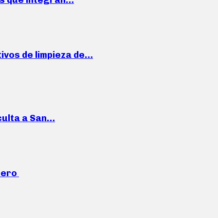
ivos de limpieza de…
culta a San…
mero