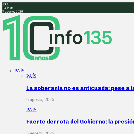
13
C
La Plata
7 agosto, 2026
Facebook
Twitter
Instagram
Youtube
PAÍS
PAÍS
La soberanía no es anticuada: pese a 
6 agosto, 2026
PAÍS
Fuerte derrota del Gobierno: la presió
5 agosto, 2026