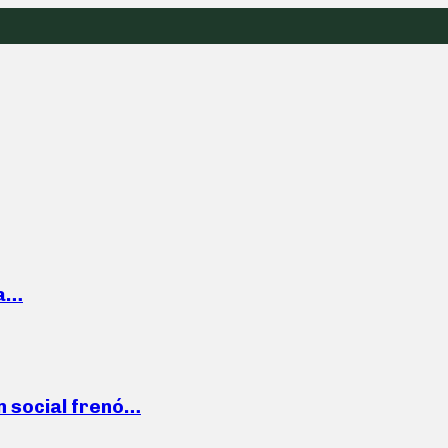
la…
n social frenó…