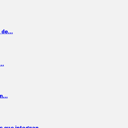
a de…
,…
ón…
ses que integran…