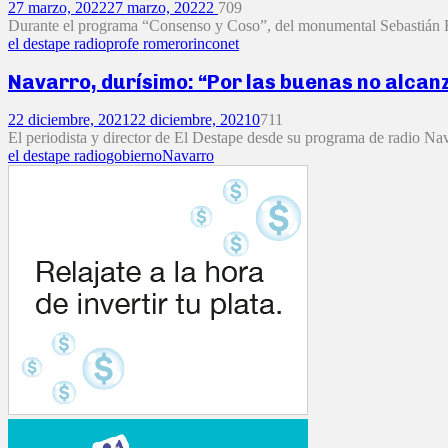
27 marzo, 2022
27 marzo, 2022
2
709
Durante el programa “Consenso y Coso”, del monumental Sebastián Fe
el destape radio
profe romero
rinconet
Navarro, durísimo: “Por las buenas no alcanz
22 diciembre, 2021
22 diciembre, 2021
0
711
El periodista y director de El Destape desde su programa de radio Navar
el destape radio
gobierno
Navarro