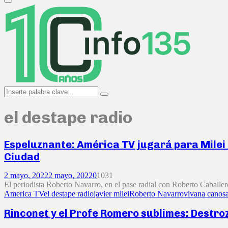
Primary
Menu
Search
Search
for:
el destape radio
Espeluznante: América TV jugará para Milei 
Ciudad
2 mayo, 2022
2 mayo, 2022
0
1031
El periodista Roberto Navarro, en el pase radial con Roberto Caballero
America TV
el destape radio
javier milei
Roberto Navarro
vivana canos
Rinconet y el Profe Romero sublimes: Destro