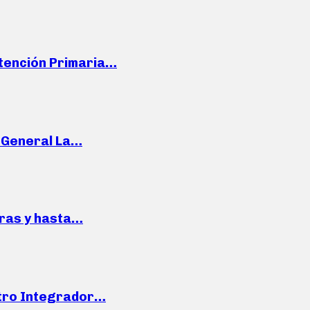
Atención Primaria…
e General La…
pras y hasta…
ntro Integrador…