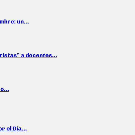
iembre: un…
roristas” a docentes…
cto…
or el Día…