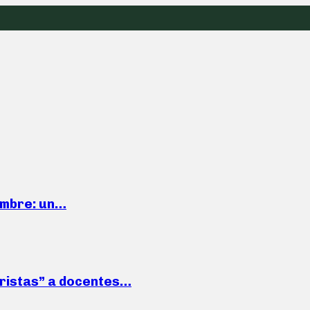
iembre: un…
roristas” a docentes…