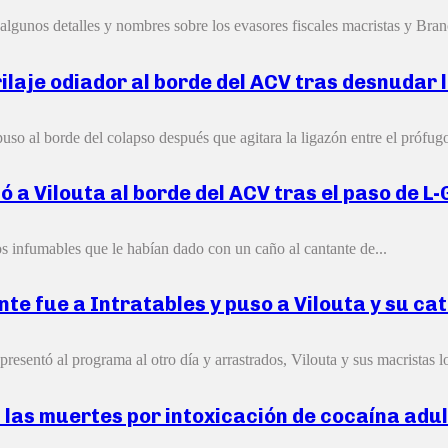
 algunos detalles y nombres sobre los evasores fiscales macristas y Bran
rilaje odiador al borde del ACV tras desnudar 
uso al borde del colapso después que agitara la ligazón entre el prófugo
jó a Vilouta al borde del ACV tras el paso de L
los infumables que le habían dado con un caño al cantante de...
ante fue a Intratables y puso a Vilouta y su c
resentó al programa al otro día y arrastrados, Vilouta y sus macristas lo
 las muertes por intoxicación de cocaína adult