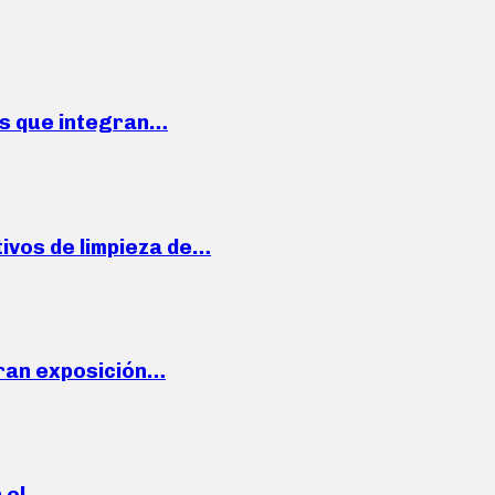
ses que integran…
ivos de limpieza de…
ran exposición…
n el…