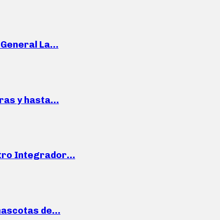
e General La…
pras y hasta…
ntro Integrador…
mascotas de…