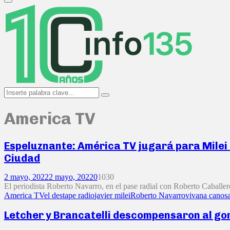
Primary
Menu
Search
Search
for:
America TV
Espeluznante: América TV jugará para Milei 
Ciudad
2 mayo, 2022
2 mayo, 2022
0
1030
El periodista Roberto Navarro, en el pase radial con Roberto Caballero
America TV
el destape radio
javier milei
Roberto Navarro
vivana canos
Letcher y Brancatelli descompensaron al gori