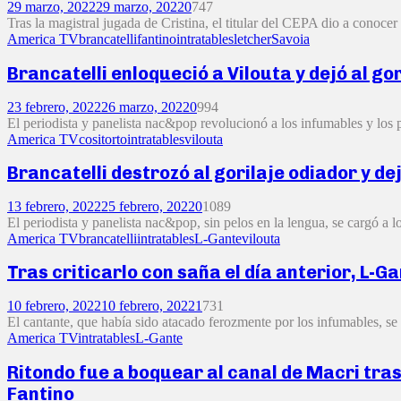
29 marzo, 2022
29 marzo, 2022
0
747
Tras la magistral jugada de Cristina, el titular del CEPA dio a conocer
America TV
brancatelli
fantino
intratables
letcher
Savoia
Brancatelli enloqueció a Vilouta y dejó al go
23 febrero, 2022
26 marzo, 2022
0
994
El periodista y panelista nac&pop revolucionó a los infumables y los p
America TV
cositorto
intratables
vilouta
Brancatelli destrozó al gorilaje odiador y de
13 febrero, 2022
25 febrero, 2022
0
1089
El periodista y panelista nac&pop, sin pelos en la lengua, se cargó a 
America TV
brancatelli
intratables
L-Gante
vilouta
Tras criticarlo con saña el día anterior, L-G
10 febrero, 2022
10 febrero, 2022
1
731
El cantante, que había sido atacado ferozmente por los infumables, se p
America TV
intratables
L-Gante
Ritondo fue a boquear al canal de Macri tras
Fantino