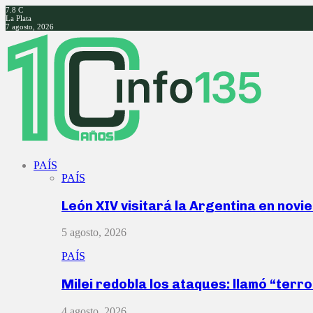
7.8
C
La Plata
7 agosto, 2026
Facebook
Twitter
Instagram
Youtube
PAÍS
PAÍS
León XIV visitará la Argentina en nov
5 agosto, 2026
PAÍS
Milei redobla los ataques: llamó “ter
4 agosto, 2026