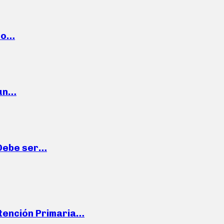
cto…
 un…
“Debe ser…
Atención Primaria…