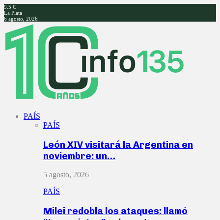
9.5
C
La Plata
6 agosto, 2026
Facebook
Twitter
Instagram
Youtube
PAÍS
PAÍS
León XIV visitará la Argentina en
noviembre: un…
5 agosto, 2026
PAÍS
Milei redobla los ataques: llamó