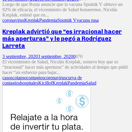
Luego de que Rusia anuncie que la vacuna Sputnik V obtuvo un
92% de eficacia, el viceministro de Salud bonaerense, Nicolás
Kreplak, estimó que en...
coronavirus
Kreplak
Pandemia
Sputnik V
vacuna rusa
Kreplak advirtió que “es irracional hacer
más aperturas” y le pegó a Rodríguez
Larreta
3 septiembre, 2020
3 septiembre, 2020
0
870
El viceministro de Salud, Nicolás Kreplak, sostuvo hoy que es
“irracional” hacer más aperturas” de actividades al tiempo que pidió
hacer “un esfuerzo para bajar...
casos
colapso
contagios
coronavirus
curva de
contagios
hospitales
Kicillof
Kreplak
Pandemia
Salud