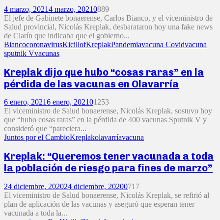
4 marzo, 2021
4 marzo, 2021
0
889
El jefe de Gabinete bonaerense, Carlos Bianco, y el viceministro de
Salud provincial, Nicolás Kreplak, desbarataron hoy una fake news
de Clarín que indicaba que el gobierno...
Bianco
coronavirus
Kicillof
Kreplak
Pandemia
vacuna Covid
vacuna
sputnik V
vacunas
Kreplak dijo que hubo “cosas raras” en la
pérdida de las vacunas en Olavarría
6 enero, 2021
6 enero, 2021
0
1253
El viceministro de Salud bonaerense, Nicolás Kreplak, sostuvo hoy
que “hubo cosas raras” en la pérdida de 400 vacunas Sputnik V y
consideró que “pareciera...
Juntos por el Cambio
Kreplak
olavarría
vacuna
Kreplak: “Queremos tener vacunada a toda
la población de riesgo para fines de marzo”
24 diciembre, 2020
24 diciembre, 2020
0
717
El viceministro de Salud bonaerense, Nicolás Kreplak, se refirió al
plan de aplicación de las vacunas y aseguró que esperan tener
vacunada a toda la...