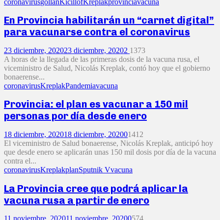
coronavirus
gollan
Kicillof
Kreplak
provincia
vacuna
En Provincia habilitarán un “carnet digital”
para vacunarse contra el coronavirus
23 diciembre, 2020
23 diciembre, 2020
2
1373
A horas de la llegada de las primeras dosis de la vacuna rusa, el
viceministro de Salud, Nicolás Kreplak, contó hoy que el gobierno
bonaerense...
coronavirus
Kreplak
Pandemia
vacuna
Provincia: el plan es vacunar a 150 mil
personas por día desde enero
18 diciembre, 2020
18 diciembre, 2020
0
1412
El viceministro de Salud bonaerense, Nicolás Kreplak, anticipó hoy
que desde enero se aplicarán unas 150 mil dosis por día de la vacuna
contra el...
coronavirus
Kreplak
plan
Sputnik V
vacuna
La Provincia cree que podrá aplicar la
vacuna rusa a partir de enero
11 noviembre, 2020
11 noviembre, 2020
0
574