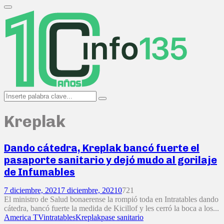
Search
for:
Primary
Menu
Search
Search
for:
Kreplak
Dando cátedra, Kreplak bancó fuerte el
pasaporte sanitario y dejó mudo al gorilaje
de Infumables
7 diciembre, 2021
7 diciembre, 2021
0
721
El ministro de Salud bonaerense la rompió toda en Intratables dando
cátedra, bancó fuerte la medida de Kicillof y les cerró la boca a los...
America TV
intratables
Kreplak
pase sanitario