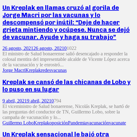
Un Kreplak en llamas cruzó al gorila de
Jorge Macri por las vacunas y lo
descompensó por inútil: “Deje de hacer
grieta mintiendo y ocúpese. Nunca se dejó
de vacunar. Ayude y haga su trabajo”
26 agosto, 2021
26 agosto, 2021
0
1022
El ministro de Salud bonaerense salió desencajado a responder la
colosal mentira del impresentable alcalde de Vicente López acerca
de la vacunación y le enrostró...
Jorge Macri
Kreplak
redes
vacunas
Kreplak se cansó de las chicanas de Lobo y
lo puso en su lugar
9 abril, 2021
9 abril, 2021
0
794
El viceministro de Salud bonaerense, Nicolás Kreplak, se hartó de
las preguntas del conductor de TN, Guillermo Lobo, sobre la
campaña de vacunación y lo...
Guillermo Lobo
Kreplak
oposición
Pandemia
vacunación
vacunate
Un Kreplak sensacional le bajó otra