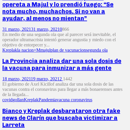
opereta a Majul y lo prendió fuego: “Se
nota mucho, muchachos. Si no van a
ayudar, al menos no mientan”
31 marzo, 2021
31 marzo, 2021
0
866
En medio de una segunda ola que al parecer será inevitable, el
operador ultramacrista intentó generar angustia y miedo con el
objetivo de entorpecer y...
Kreplak
la nacion+M
majul
plan de vacunacion
segunda ola
La Provincia analiza dar una sola dosis de
la vacuna para inmunizar a más gente
18 marzo, 2021
19 marzo, 2021
2
1442
El gobierno de Axel Kicillof analiza dar una sola dosis de las
vacunas contra el coronavirus para llegar a más bonaerenses antes
de la llegada...
covid
gollan
Kreplak
Pandemia
vacuna coronavirus
Bianco y Kreplak desbarataron otra fake
news de Clarín que buscaba victimizar a
Larreta