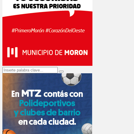
Search
Search
for: