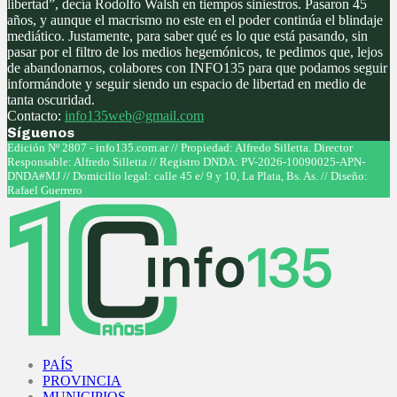
libertad”, decía Rodolfo Walsh en tiempos siniestros. Pasaron 45
años, y aunque el macrismo no este en el poder continúa el blindaje
mediático. Justamente, para saber qué es lo que está pasando, sin
pasar por el filtro de los medios hegemónicos, te pedimos que, lejos
de abandonarnos, colabores con INFO135 para que podamos seguir
informándote y seguir siendo un espacio de libertad en medio de
tanta oscuridad.
Contacto:
info135web@gmail.com
Síguenos
Facebook
Twitter
Instagram
Youtube
Edición Nº 2807 - info135.com.ar // Propiedad: Alfredo Silletta. Director
Responsable: Alfredo Silletta // Registro DNDA: PV-2026-10090025-APN-
DNDA#MJ // Domicilio legal: calle 45 e/ 9 y 10, La Plata, Bs. As. // Diseño:
Rafael Guerrero
Facebook
Twitter
Instagram
Youtube
PAÍS
PROVINCIA
MUNICIPIOS