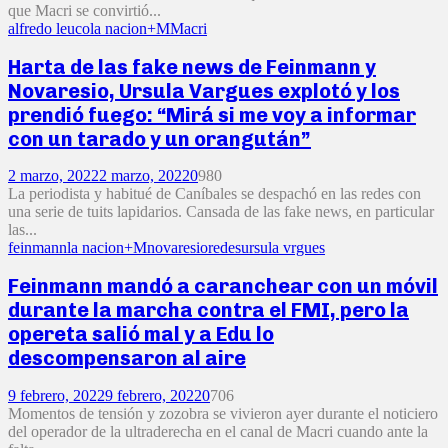
que Macri se convirtió...
alfredo leuco
la nacion+M
Macri
Harta de las fake news de Feinmann y
Novaresio, Ursula Vargues explotó y los
prendió fuego: “Mirá si me voy a informar
con un tarado y un orangután”
2 marzo, 2022
2 marzo, 2022
0
980
La periodista y habitué de Caníbales se despachó en las redes con
una serie de tuits lapidarios. Cansada de las fake news, en particular
las...
feinmann
la nacion+M
novaresio
redes
ursula vrgues
Feinmann mandó a caranchear con un móvil
durante la marcha contra el FMI, pero la
opereta salió mal y a Edu lo
descompensaron al aire
9 febrero, 2022
9 febrero, 2022
0
706
Momentos de tensión y zozobra se vivieron ayer durante el noticiero
del operador de la ultraderecha en el canal de Macri cuando ante la