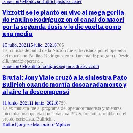
la nacion+M
Patricia Bullrich
pistolas Taser
Vizzotti se le plantó en vivo al mega gorila
de Paulino Rodríguez en el canal de Macri
por la segunda dosis y lo dio vuelta como
una media
15 julio, 2021
15 julio, 2021
0
765
La ministra de Salud de la Nación fue entrevistada por el operador
del macrismo Paulino Rodríguez en su lamentable programa. Desde
allí, intentó operar a...
la nacion+M
paulino rodriguez
segunda dosis
vizzotti
Brutal: Jony Viale cruzó a la siniestra Pato
Bullrich cuando mentía descaradamente y
al aire la descompensó
11 junio, 2021
11 junio, 2021
0
789
La ex ministra fue al programa del operador macrista y mientras
intentaba una opereta con la vacuna Pfizer, fue interrumpida por el
propio periodista. Bullrich...
Bullrich
jony viale
la nacion+M
pfizer