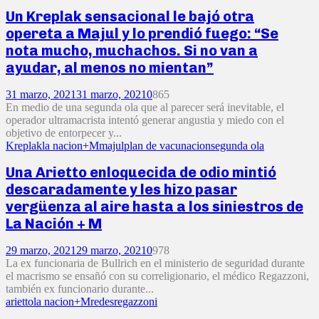
Un Kreplak sensacional le bajó otra
opereta a Majul y lo prendió fuego: “Se
nota mucho, muchachos. Si no van a
ayudar, al menos no mientan”
31 marzo, 2021
31 marzo, 2021
0
865
En medio de una segunda ola que al parecer será inevitable, el
operador ultramacrista intentó generar angustia y miedo con el
objetivo de entorpecer y...
Kreplak
la nacion+M
majul
plan de vacunacion
segunda ola
Una Arietto enloquecida de odio mintió
descaradamente y les hizo pasar
vergüenza al aire hasta a los siniestros de
La Nación + M
29 marzo, 2021
29 marzo, 2021
0
978
La ex funcionaria de Bullrich en el ministerio de seguridad durante
el macrismo se ensañó con su correligionario, el médico Regazzoni,
también ex funcionario durante...
arietto
la nacion+M
redes
regazzoni