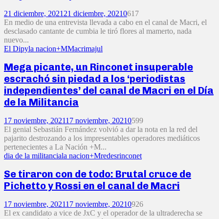
21 diciembre, 2021
21 diciembre, 2021
0
617
En medio de una entrevista llevada a cabo en el canal de Macri, el
desclasado cantante de cumbia le tiró flores al mamerto, nada
nuevo...
El Dipy
la nacion+M
Macri
majul
Mega picante, un Rinconet insuperable
escrachó sin piedad a los ‘periodistas
independientes’ del canal de Macri en el Día
de la Militancia
17 noviembre, 2021
17 noviembre, 2021
0
599
El genial Sebastián Fernández volvió a dar la nota en la red del
pajarito destrozando a los impresentables operadores mediáticos
pertenecientes a La Nación +M...
dia de la militancia
la nacion+M
redes
rinconet
Se tiraron con de todo: Brutal cruce de
Pichetto y Rossi en el canal de Macri
17 noviembre, 2021
17 noviembre, 2021
0
926
El ex candidato a vice de JxC y el operador de la ultraderecha se