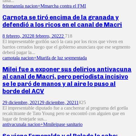
falta...
feinmann
la nacion+M
marcha contra el FMI
Carnota se tiró encima de la granada y
defendió a los ricos en el canal de Macri
8 febrero, 2022
8 febrero, 2022
2
718
El impresentable gorilón sacó la cara por los ricos que viven en
barrios cerrados luego que el gobierno anunciara que ese segmento
deberá pagar la...
carnota
la nacion+M
tarifa de luz segmentada
Milei fue a exponer sus delirios antivacuna
al canal de Macri, pero periodista incisivo
se le paró de manos y al aire lo puso al
borde del ACV
29 diciembre, 2021
29 diciembre, 2021
1
825
El impresentable diputado fue a cancherear al programa del gorila
recalcitrante de Tato Young pero se encontró con alguien que en
lugar de festejarle sus...
antivacuna
la nacion+M
milei
pase sanitario
Se viene Esmeralda y el Pelado lo sabe: