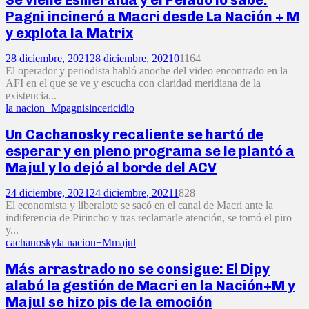
Pagni incineró a Macri desde La Nación + M
y explota la Matrix
28 diciembre, 2021
28 diciembre, 2021
0
1164
El operador y periodista habló anoche del video encontrado en la
AFI en el que se ve y escucha con claridad meridiana de la
existencia...
la nacion+M
pagni
sincericidio
Un Cachanosky recaliente se hartó de
esperar y en pleno programa se le plantó a
Majul y lo dejó al borde del ACV
24 diciembre, 2021
24 diciembre, 2021
1
828
El economista y liberalote se sacó en el canal de Macri ante la
indiferencia de Pirincho y tras reclamarle atención, se tomó el piro
y...
cachanosky
la nacion+M
majul
Más arrastrado no se consigue: El Dipy
alabó la gestión de Macri en la Nación+M y
Majul se hizo pis de la emoción