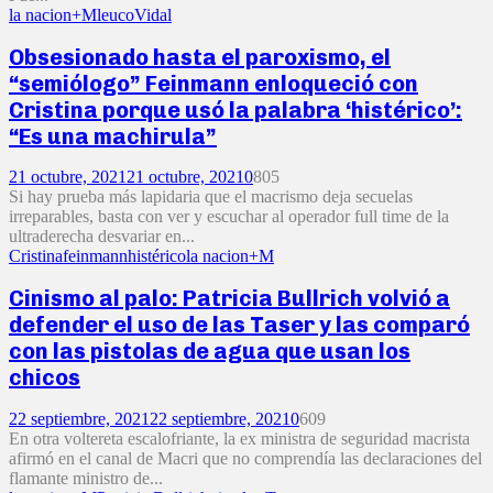
la nacion+M
leuco
Vidal
Obsesionado hasta el paroxismo, el
“semiólogo” Feinmann enloqueció con
Cristina porque usó la palabra ‘histérico’:
“Es una machirula”
21 octubre, 2021
21 octubre, 2021
0
805
Si hay prueba más lapidaria que el macrismo deja secuelas
irreparables, basta con ver y escuchar al operador full time de la
ultraderecha desvariar en...
Cristina
feinmann
histérico
la nacion+M
Cinismo al palo: Patricia Bullrich volvió a
defender el uso de las Taser y las comparó
con las pistolas de agua que usan los
chicos
22 septiembre, 2021
22 septiembre, 2021
0
609
En otra voltereta escalofriante, la ex ministra de seguridad macrista
afirmó en el canal de Macri que no comprendía las declaraciones del
flamante ministro de...