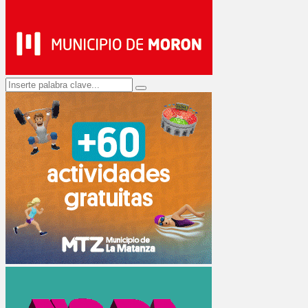
Search
Search
for: