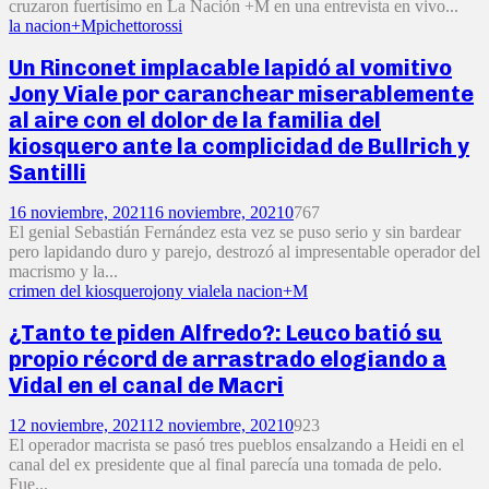
cruzaron fuertísimo en La Nación +M en una entrevista en vivo...
la nacion+M
pichetto
rossi
Un Rinconet implacable lapidó al vomitivo
Jony Viale por caranchear miserablemente
al aire con el dolor de la familia del
kiosquero ante la complicidad de Bullrich y
Santilli
16 noviembre, 2021
16 noviembre, 2021
0
767
El genial Sebastián Fernández esta vez se puso serio y sin bardear
pero lapidando duro y parejo, destrozó al impresentable operador del
macrismo y la...
crimen del kiosquero
jony viale
la nacion+M
¿Tanto te piden Alfredo?: Leuco batió su
propio récord de arrastrado elogiando a
Vidal en el canal de Macri
12 noviembre, 2021
12 noviembre, 2021
0
923
El operador macrista se pasó tres pueblos ensalzando a Heidi en el
canal del ex presidente que al final parecía una tomada de pelo.
Fue...