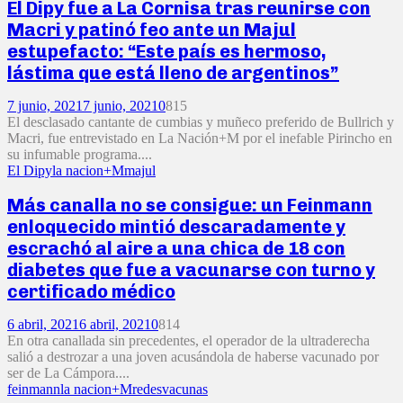
El Dipy fue a La Cornisa tras reunirse con
Macri y patinó feo ante un Majul
estupefacto: “Este país es hermoso,
lástima que está lleno de argentinos”
7 junio, 2021
7 junio, 2021
0
815
El desclasado cantante de cumbias y muñeco preferido de Bullrich y
Macri, fue entrevistado en La Nación+M por el inefable Pirincho en
su infumable programa....
El Dipy
la nacion+M
majul
Más canalla no se consigue: un Feinmann
enloquecido mintió descaradamente y
escrachó al aire a una chica de 18 con
diabetes que fue a vacunarse con turno y
certificado médico
6 abril, 2021
6 abril, 2021
0
814
En otra canallada sin precedentes, el operador de la ultraderecha
salió a destrozar a una joven acusándola de haberse vacunado por
ser de La Cámpora....
feinmann
la nacion+M
redes
vacunas