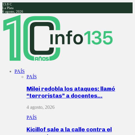
13.8
C
La Plata
6 agosto, 2026
Facebook
Twitter
Instagram
Youtube
PAÍS
PAÍS
Milei redobla los ataques: llamó
“terroristas” a docentes…
4 agosto, 2026
PAÍS
Kicillof sale a la calle contra el