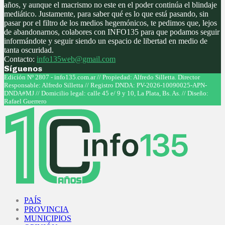
años, y aunque el macrismo no este en el poder continúa el blindaje
mediático. Justamente, para saber qué es lo que está pasando, sin
pasar por el filtro de los medios hegemónicos, te pedimos que, lejos
de abandonarnos, colabores con INFO135 para que podamos seguir
informándote y seguir siendo un espacio de libertad en medio de
tanta oscuridad.
Contacto:
info135web@gmail.com
Síguenos
Facebook
Twitter
Instagram
Youtube
Edición Nº 2807 - info135.com.ar // Propiedad: Alfredo Silletta. Director
Responsable: Alfredo Silletta // Registro DNDA: PV-2026-10090025-APN-
DNDA#MJ // Domicilio legal: calle 45 e/ 9 y 10, La Plata, Bs. As. // Diseño:
Rafael Guerrero
Facebook
Twitter
Instagram
Youtube
PAÍS
PROVINCIA
MUNICIPIOS