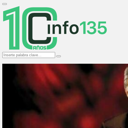
Search
for:
Primary
Menu
Search
Search
for: