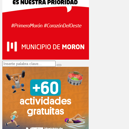
Search
Search
for: