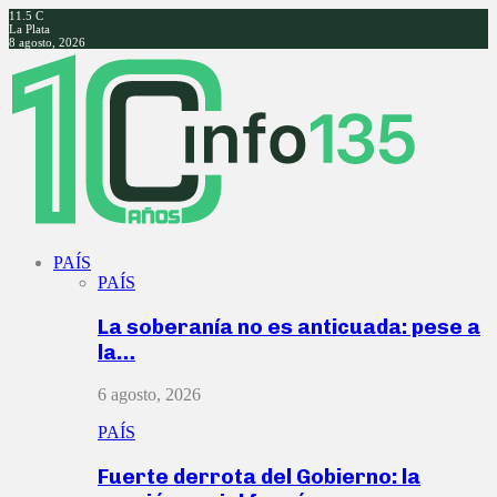
11.5
C
La Plata
8 agosto, 2026
Facebook
Twitter
Instagram
Youtube
PAÍS
PAÍS
La soberanía no es anticuada: pese a
la…
6 agosto, 2026
PAÍS
Fuerte derrota del Gobierno: la