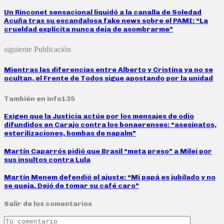
Un Rinconet sensacional liquidó a la canalla de Soledad
Acuña tras su escandalosa fake news sobre el PAMI: “La
crueldad explícita nunca deja de asombrarme”
siguiente Publicación
Mientras las diferencias entre Alberto y Cristina ya no se
ocultan, el Frente de Todos sigue apostando por la unidad
También en info135
Exigen que la Justicia actúe por los mensajes de odio
difundidos en Carajo contra los bonaerenses: “asesinatos,
esterilizaciones, bombas de napalm”
Martín Caparrós pidió que Brasil “meta preso” a Milei por
sus insultos contra Lula
Martín Menem defendió el ajuste: “Mi papá es jubilado y no
se queja. Dejó de tomar su café caro”
Salir de los comentarios