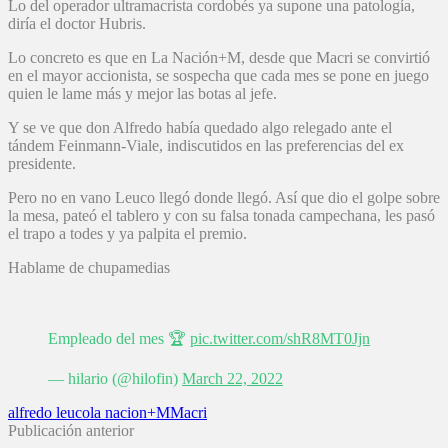
Lo del operador ultramacrista cordobés ya supone una patología,
diría el doctor Hubris.
Lo concreto es que en La Nación+M, desde que Macri se convirtió
en el mayor accionista, se sospecha que cada mes se pone en juego
quien le lame más y mejor las botas al jefe.
Y se ve que don Alfredo había quedado algo relegado ante el
tándem Feinmann-Viale, indiscutidos en las preferencias del ex
presidente.
Pero no en vano Leuco llegó donde llegó. Así que dio el golpe sobre
la mesa, pateó el tablero y con su falsa tonada campechana, les pasó
el trapo a todes y ya palpita el premio.
Hablame de chupamedias
Empleado del mes 🏆
pic.twitter.com/shR8MT0Jjn
— hilario (@hilofin)
March 22, 2022
alfredo leuco
la nacion+M
Macri
Publicación anterior