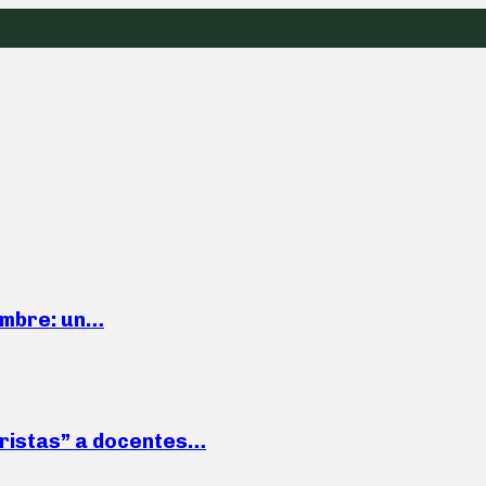
iembre: un…
roristas” a docentes…