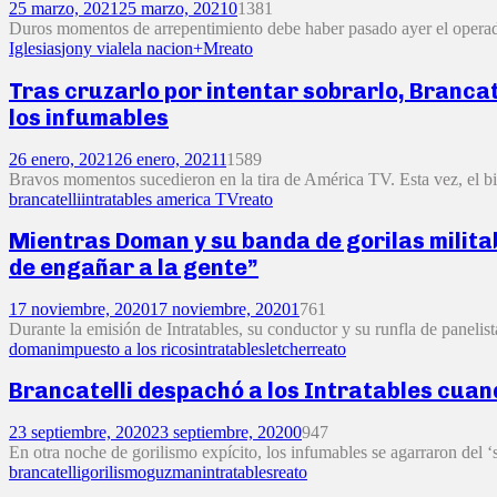
25 marzo, 2021
25 marzo, 2021
0
1381
Duros momentos de arrepentimiento debe haber pasado ayer el operado
Iglesias
jony viale
la nacion+M
reato
Tras cruzarlo por intentar sobrarlo, Brancate
los infumables
26 enero, 2021
26 enero, 2021
1
1589
Bravos momentos sucedieron en la tira de América TV. Esta vez, el bió
brancatelli
intratables america TV
reato
Mientras Doman y su banda de gorilas militaba
de engañar a la gente”
17 noviembre, 2020
17 noviembre, 2020
1
761
Durante la emisión de Intratables, su conductor y su runfla de paneli
doman
impuesto a los ricos
intratables
letcher
reato
Brancatelli despachó a los Intratables cuan
23 septiembre, 2020
23 septiembre, 2020
0
947
En otra noche de gorilismo expícito, los infumables se agarraron del ‘
brancatelli
gorilismo
guzman
intratables
reato