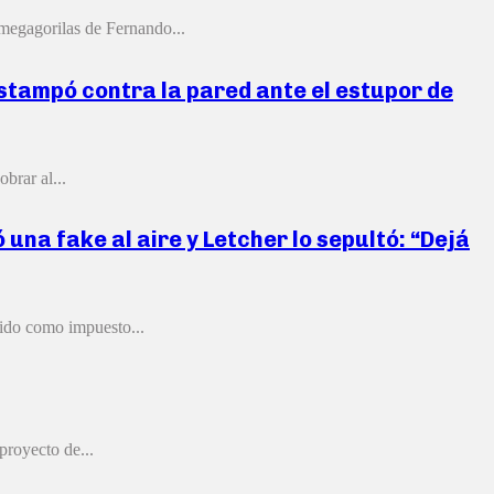
megagorilas de Fernando...
 estampó contra la pared ante el estupor de
brar al...
una fake al aire y Letcher lo sepultó: “Dejá
cido como impuesto...
proyecto de...