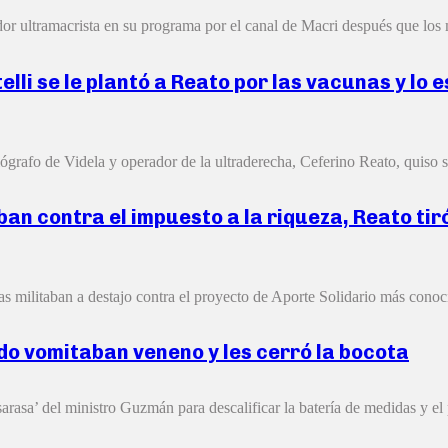
r ultramacrista en su programa por el canal de Macri después que los 
lli se le plantó a Reato por las vacunas y lo
grafo de Videla y operador de la ultraderecha, Ceferino Reato, quiso so
n contra el impuesto a la riqueza, Reato tiró 
stas militaban a destajo contra el proyecto de Aporte Solidario más cono
do vomitaban veneno y les cerró la bocota
sarasa’ del ministro Guzmán para descalificar la batería de medidas y el 