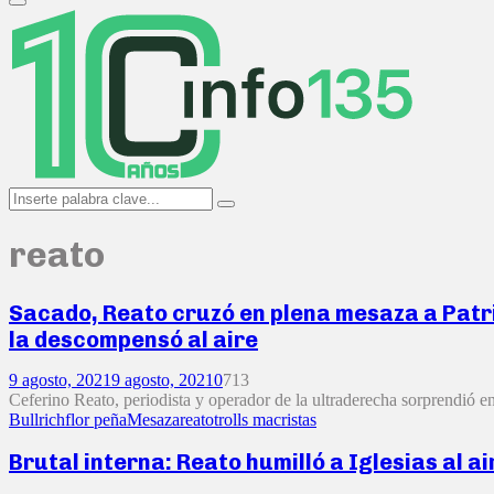
Primary
Menu
Search
Search
for:
reato
Sacado, Reato cruzó en plena mesaza a Patrici
la descompensó al aire
9 agosto, 2021
9 agosto, 2021
0
713
Ceferino Reato, periodista y operador de la ultraderecha sorprendió en 
Bullrich
flor peña
Mesaza
reato
trolls macristas
Brutal interna: Reato humilló a Iglesias al a