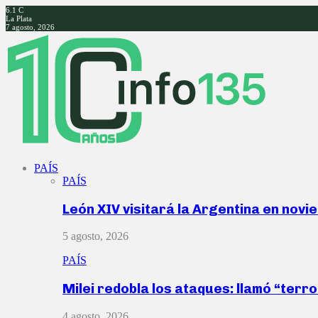
6.1
C
La Plata
7 agosto, 2026
Facebook
Twitter
Instagram
Youtube
PAÍS
PAÍS
León XIV visitará la Argentina en nov
5 agosto, 2026
PAÍS
Milei redobla los ataques: llamó “ter
4 agosto, 2026