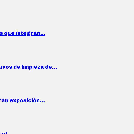
ses que integran…
ivos de limpieza de…
ran exposición…
n el…