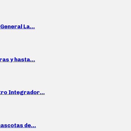
e General La…
pras y hasta…
ntro Integrador…
mascotas de…