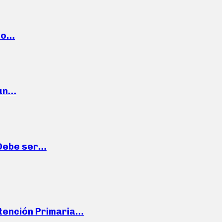
cto…
 un…
“Debe ser…
Atención Primaria…