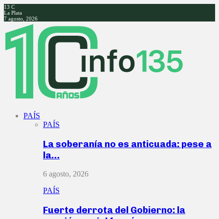
13
C
La Plata
7 agosto, 2026
Facebook
Twitter
Instagram
Youtube
PAÍS
PAÍS
La soberanía no es anticuada: pese a
la…
6 agosto, 2026
PAÍS
Fuerte derrota del Gobierno: la