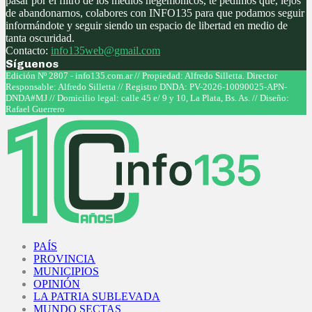
pasar por el filtro de los medios hegemónicos, te pedimos que, lejos
de abandonarnos, colabores con INFO135 para que podamos seguir
informándote y seguir siendo un espacio de libertad en medio de
tanta oscuridad.
Contacto:
info135web@gmail.com
Síguenos
Facebook
Twitter
Instagram
Youtube
Edición Nº 2807 - info135.com.ar // Propiedad: Alfredo Silletta. Director
Responsable: Alfredo Silletta // Registro DNDA: PV-2026-10090025-APN-
DNDA#MJ // Domicilio legal: calle 45 e/ 9 y 10, La Plata, Bs. As. // Diseño:
Rafael Guerrero
Facebook
Twitter
Instagram
Youtube
PAÍS
PROVINCIA
MUNICIPIOS
OPINIÓN
LA PATRIA SUBLEVADA
MUNDO SECTAS