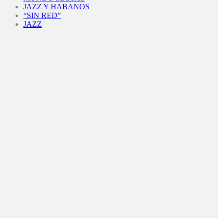
JAZZ Y HABANOS
“SIN RED”
JAZZ