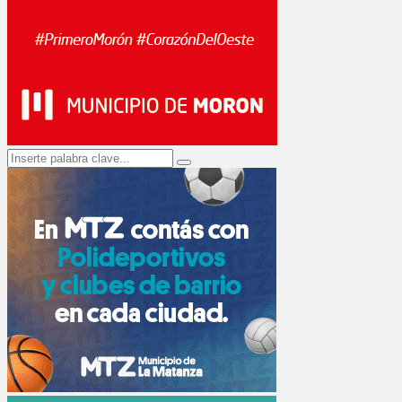
Search
Search
for: