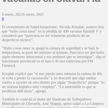
6 enero, 2021
6 enero, 2021
0
El viceministro de Salud bonaerense, Nicolás Kreplak, sostuvo hoy
que “hubo cosas raras” en la pérdida de 400 vacunas Sputnik V y
consideró que “pareciera no ser solamente producto de un
desperfecto técnico”.
“Hubo cosas raras: se apagó la cámara de seguridad y se bajó la
temperatura, se pasó del máximo al mínimo. Pareciera ser que hubo
algún elemento intencional y eso pedimos que se investigue”, dijo el
funcionario provincial en el marco de una entrevista por FM
Futurock.
Kreplak explicó que “si uno pierde unos minutos la cadena de frío
se echa a perder la vacunación” y no descartó que algo similar
vuelva a suceder en otro distrito por algún “desperfecto” porque “es
un sistema logístico muy complejo”. “Lo lamentable es que se
perdieron 400 dosis”, agregó.
También le contestó al titular del Sindicato de Trabajadores
Municipales de Olavarría, José Stuppia, quien culpó a La Cámpora
y a la Provincia de ser responsables del hecho. “Lo que termina