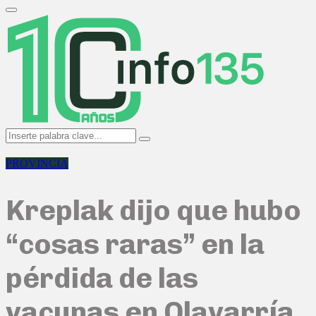
Search
for:
Primary
Menu
Search
Search
for:
PROVINCIA
Kreplak dijo que hubo
“cosas raras” en la
pérdida de las
vacunas en Olavarría