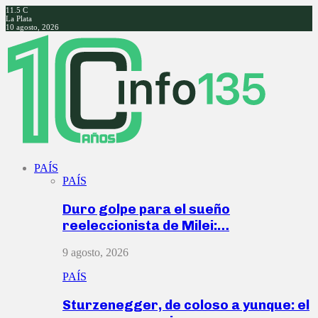
11.5
C
La Plata
10 agosto, 2026
Facebook
Twitter
Instagram
Youtube
PAÍS
PAÍS
Duro golpe para el sueño
reeleccionista de Milei:…
9 agosto, 2026
PAÍS
Sturzenegger, de coloso a yunque: el