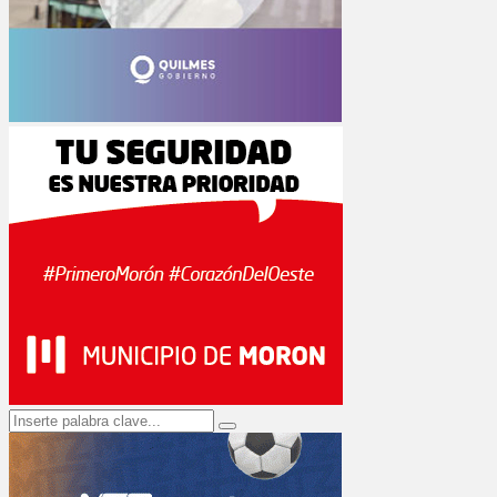
Search
Search
for: