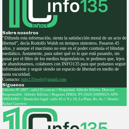
Sobre nosotros
"Difunda esta información, sienta la satisfacción moral de un acto de
libertad”, decía Rodolfo Walsh en tiempos siniestros. Pasaron 45
años, y aunque el macrismo no este en el poder continúa el blindaje
mediático. Justamente, para saber qué es lo que está pasando, sin
pasar por el filtro de los medios hegemónicos, te pedimos que, lejos
de abandonarnos, colabores con INFO135 para que podamos seguir
informándote y seguir siendo un espacio de libertad en medio de
tanta oscuridad.
Contacto:
info135web@gmail.com
Síguenos
Facebook
Twitter
Instagram
Youtube
Edición Nº 2807 - info135.com.ar // Propiedad: Alfredo Silletta. Director
Responsable: Alfredo Silletta // Registro DNDA: PV-2026-10090025-APN-
DNDA#MJ // Domicilio legal: calle 45 e/ 9 y 10, La Plata, Bs. As. // Diseño:
Rafael Guerrero