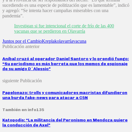
sucediendo es una especie de politización que es lamentable”, indicó
y agregó: “Se intenta hacer campañas miserables con una
pandemia”.
Investigan si fue intencional el corte de frío de las 400
vacunas que se perdieron en Olavarría
Juntos por el Cambio
Kreplak
olavarría
vacuna
Publicación anterior
Aníbal cruzó al operador Daniel Santoro y lo prendió fuego:
“Su periodismo es más berreta que los memos de espionaje
de su amigo D´Alessio”
siguiente Publicación
Papelonazo: trolls y comunicadores macristas difundieron
una burda fake-news para atacar a C5N
También en info135
Katopodis: “La militancia del Peronismo en Mendoza quiere
la conducción de Axel”