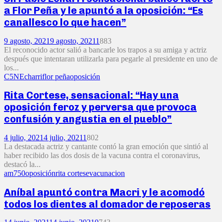
a Flor Peña y le apuntó a la oposición: “Es
canallesco lo que hacen”
9 agosto, 2021
9 agosto, 2021
1
883
El reconocido actor salió a bancarle los trapos a su amiga y actriz
después que intentaran utilizarla para pegarle al presidente en uno de
los...
C5N
Echarri
flor peña
oposición
Rita Cortese, sensacional: “Hay una
oposición feroz y perversa que provoca
confusión y angustia en el pueblo”
4 julio, 2021
4 julio, 2021
1
802
La destacada actriz y cantante contó la gran emoción que sintió al
haber recibido las dos dosis de la vacuna contra el coronavirus,
destacó la...
am750
oposición
rita cortese
vacunacion
Aníbal apuntó contra Macri y le acomodó
todos los dientes al domador de reposeras