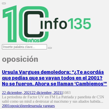
Search
for:
Primary
Menu
Search
Search
for:
oposición
Ursula Vargues demoledora: “¿Te acordás
que pedías que se vayan todos en el 2001?
No se fueron. Ahora se llaman ‘Cambiemos’”
22 diciembre, 2021
22 diciembre, 2021
1
1083
La periodista de Factor UV en FM La Patriada y panelista de C5N
salió como un misil a destrozar al macrismo y sus aliados habida...
2001
oposición
redes
ursula vargues