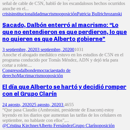
señal de cable de C5N, habló de los escandalosos hechos ocurridos
anoche en el...
crisis
institucionalidad
macrismo
oposición
Patricia Bullrich
rozanski
Sacado, Dalbón enterró al macrismo: “Lo
que no entendieron es que perdieron, lo que
no quieren es que Alberto gobierne”
3 septiembre, 2020
3 septiembre, 2020
0
1031
Anoche el abogado mediático estuvo en los estudios de C5N en el
programa conducido por Tomás Méndez, ADN y dejó tela para
cortar a rolete....
Congreso
dalbon
democracia
estado de
derecho
Macri
macrismo
oposición
El día que Alberto se hartó y decidió romper
con el Grupo Clarín
24 agosto, 2020
25 agosto, 2020
3
4655
“Que pasa Claudio (Ambrosini, presidente de Enacom) estoy
leyendo en los diarios que aumentan las tarifas de los celulares en
septiembre, no hablaste con ellos”,...
@Cristina Kirchner
Alberto Fernández
Grupo Clarín
oposición