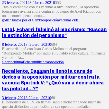
23 febrero, 2021
23 febrero, 2021
0
553
Tras el escándalo con las vacunas a nivel nacional, la oposición
bonaerense avanza ahora contra el gobierno de Axel Kicillof con
una denuncia penal contra...
gollan
Juntos por el Cambio
oposición
vacunas
Vidal
Letal, Echarri fulminó al macrismo: “Buscan
la extinción del peronismo”
8 febrero, 2021
8 febrero, 2021
0
684
El actor dialogó con Juan Carlos Molina en el programa
“Rompiendo Moldes” por radio 10 y habló sobre cultura, militancia
y el rol de la...
alberto
cultura
Echarri
militancia
oposición
Recaliente, Duggan le llenó la cara de
dedos a la oposición por militar contra la
vacuna Sputnik V: “¿Qué van a decir ahora
los pelotud…?”
3 febrero, 2021
3 febrero, 2021
0
601
El periodista de C5N, en llamas, salió a incinerar a todo macrista
que sin distinción de profesión, ya sea operador mediático,