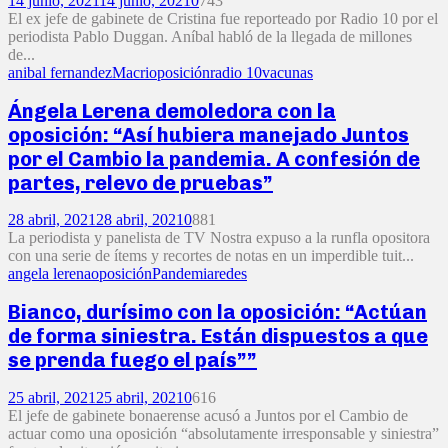
14 junio, 2021
14 junio, 2021
0
743
El ex jefe de gabinete de Cristina fue reporteado por Radio 10 por el
periodista Pablo Duggan. Aníbal habló de la llegada de millones
de...
anibal fernandez
Macri
oposición
radio 10
vacunas
Ángela Lerena demoledora con la
oposición: “Así hubiera manejado Juntos
por el Cambio la pandemia. A confesión de
partes, relevo de pruebas”
28 abril, 2021
28 abril, 2021
0
881
La periodista y panelista de TV Nostra expuso a la runfla opositora
con una serie de ítems y recortes de notas en un imperdible tuit...
angela lerena
oposición
Pandemia
redes
Bianco, durísimo con la oposición: “Actúan
de forma siniestra. Están dispuestos a que
se prenda fuego el país””
25 abril, 2021
25 abril, 2021
0
616
El jefe de gabinete bonaerense acusó a Juntos por el Cambio de
actuar como una oposición “absolutamente irresponsable y siniestra”