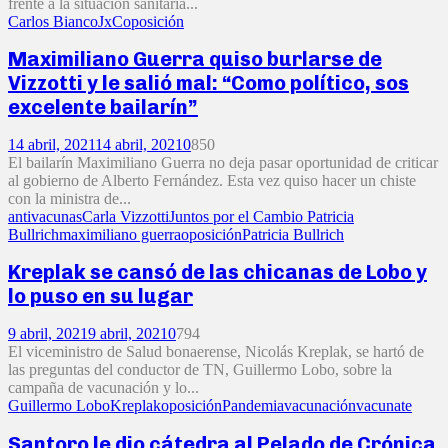
frente a la situación sanitaria...
Carlos Bianco
JxC
oposición
Maximiliano Guerra quiso burlarse de
Vizzotti y le salió mal: “Como político, sos
excelente bailarín”
14 abril, 2021
14 abril, 2021
0
850
El bailarín Maximiliano Guerra no deja pasar oportunidad de criticar
al gobierno de Alberto Fernández. Esta vez quiso hacer un chiste
con la ministra de...
antivacunas
Carla Vizzotti
Juntos por el Cambio Patricia
Bullrich
maximiliano guerra
oposición
Patricia Bullrich
Kreplak se cansó de las chicanas de Lobo y
lo puso en su lugar
9 abril, 2021
9 abril, 2021
0
794
El viceministro de Salud bonaerense, Nicolás Kreplak, se hartó de
las preguntas del conductor de TN, Guillermo Lobo, sobre la
campaña de vacunación y lo...
Guillermo Lobo
Kreplak
oposición
Pandemia
vacunación
vacunate
Santoro le dio cátedra al Pelado de Crónica