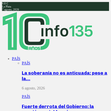
9.8
C
La Plata
7 agosto, 2026
Facebook
Twitter
Instagram
Youtube
PAÍS
PAÍS
La soberanía no es anticuada: pese a
la…
6 agosto, 2026
PAÍS
Fuerte derrota del Gobierno: la