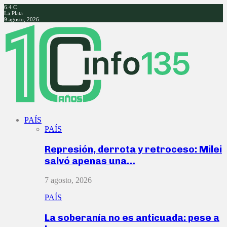
6.4
C
La Plata
9 agosto, 2026
Facebook
Twitter
Instagram
Youtube
PAÍS
PAÍS
Represión, derrota y retroceso: Milei
salvó apenas una…
7 agosto, 2026
PAÍS
La soberanía no es anticuada: pese a