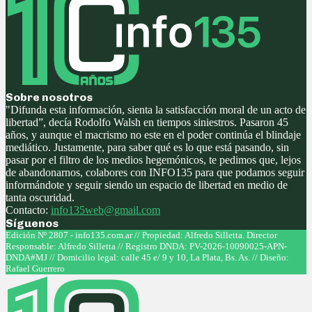
Sobre nosotros
"Difunda esta información, sienta la satisfacción moral de un acto de
libertad”, decía Rodolfo Walsh en tiempos siniestros. Pasaron 45
años, y aunque el macrismo no este en el poder continúa el blindaje
mediático. Justamente, para saber qué es lo que está pasando, sin
pasar por el filtro de los medios hegemónicos, te pedimos que, lejos
de abandonarnos, colabores con INFO135 para que podamos seguir
informándote y seguir siendo un espacio de libertad en medio de
tanta oscuridad.
Contacto:
info135web@gmail.com
Síguenos
Facebook
Twitter
Instagram
Youtube
Edición Nº 2807 - info135.com.ar // Propiedad: Alfredo Silletta. Director
Responsable: Alfredo Silletta // Registro DNDA: PV-2026-10090025-APN-
DNDA#MJ // Domicilio legal: calle 45 e/ 9 y 10, La Plata, Bs. As. // Diseño:
Rafael Guerrero