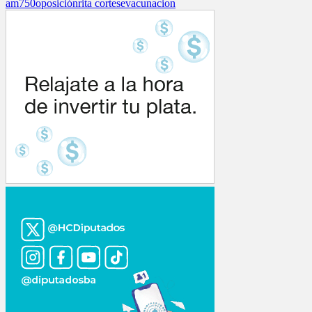
am750
oposición
rita cortese
vacunacion