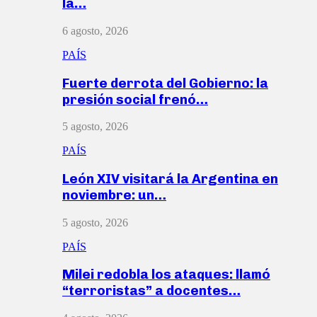
la…
6 agosto, 2026
PAÍS
Fuerte derrota del Gobierno: la
presión social frenó…
5 agosto, 2026
PAÍS
León XIV visitará la Argentina en
noviembre: un…
5 agosto, 2026
PAÍS
Milei redobla los ataques: llamó
“terroristas” a docentes…