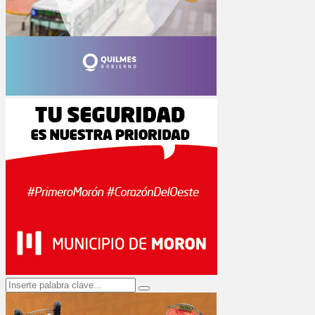
Search
Search
for: