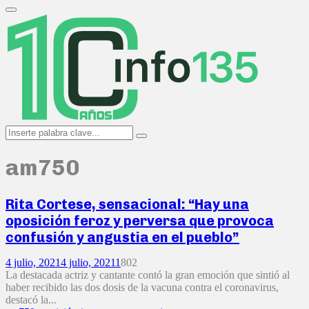
Search
for:
Primary
Menu
Search
Search
for:
am750
Rita Cortese, sensacional: “Hay una
oposición feroz y perversa que provoca
confusión y angustia en el pueblo”
4 julio, 2021
4 julio, 2021
1
802
La destacada actriz y cantante contó la gran emoción que sintió al
haber recibido las dos dosis de la vacuna contra el coronavirus,
destacó la...