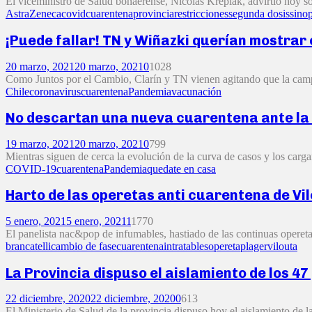
El viceministro de Salud bonaerense, Nicolás Kreplak, advirtió hoy so
AstraZeneca
covid
cuarentena
provincia
restricciones
segunda dosis
sino
¡Puede fallar! TN y Wiñazki querían mostrar e
20 marzo, 2021
20 marzo, 2021
0
1028
Como Juntos por el Cambio, Clarín y TN vienen agitando que la campañ
Chile
coronavirus
cuarentena
Pandemia
vacunación
No descartan una nueva cuarentena ante la 
19 marzo, 2021
20 marzo, 2021
0
799
Mientras siguen de cerca la evolución de la curva de casos y los carga
COVID-19
cuarentena
Pandemia
quedate en casa
Harto de las operetas anti cuarentena de Vilo
5 enero, 2021
5 enero, 2021
1
1770
El panelista nac&pop de infumables, hastiado de las continuas operetas
brancatelli
cambio de fase
cuarentena
intratables
opereta
plager
vilouta
La Provincia dispuso el aislamiento de los 4
22 diciembre, 2020
22 diciembre, 2020
0
613
El Ministerio de Salud de la provincia dispuso hoy el aislamiento de la