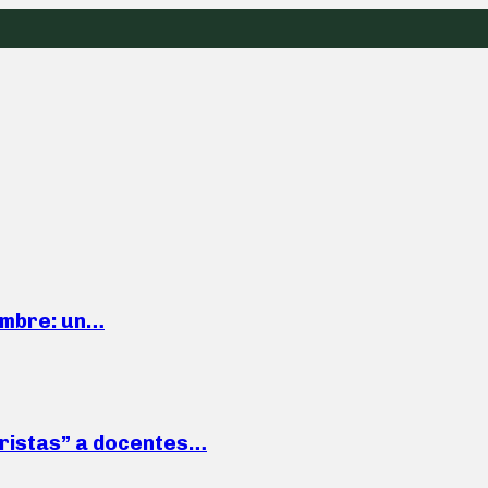
iembre: un…
roristas” a docentes…