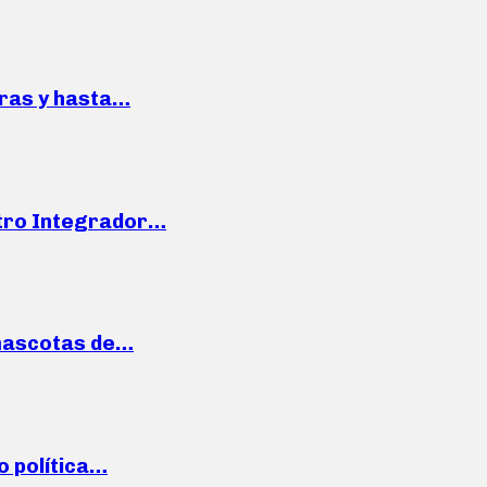
pras y hasta…
ntro Integrador…
mascotas de…
o política…