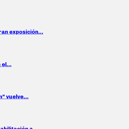
ran exposición…
n el…
wn” vuelve…
habilitación a…