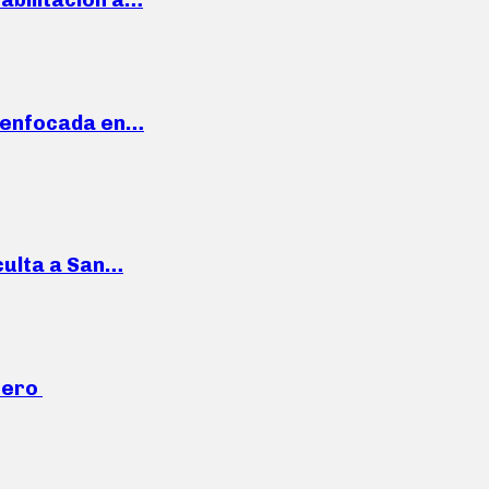
a enfocada en…
culta a San…
mero