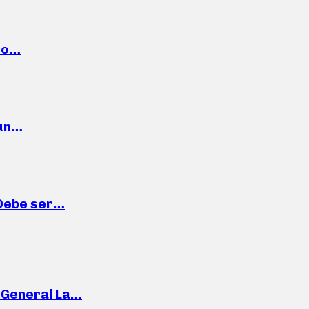
cto…
 un…
“Debe ser…
e General La…