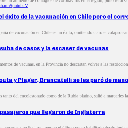
bre un aumento de contagios de coronavirus en la región, pidió reforzar
pharm
Sputnik V
l éxito de la vacunación en Chile pero el corr
a de vacunación en Chile es un éxito, omitiendo claro el colapso sani
suba de casos y la escasez de vacunas
mentos de vacunas, en la Provincia no descartan volver a las restriccion
uta y Plager, Brancatelli se les paró de manos
 tanto del encolestonado como de la Rubia platino, salió a marcarles la
7 pasajeros que llegaron de Inglaterra
s personas que llegaron ayer en el último vuelo habilitado desde Inglater