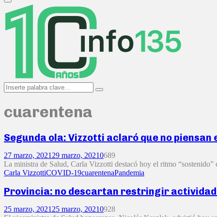
Primary
Menu
Search
Search
for:
cuarentena
Segunda ola: Vizzotti aclaró que no piensan
27 marzo, 2021
29 marzo, 2021
0
689
La ministra de Salud, Carla Vizzotti destacó hoy el ritmo “sostenido” 
Carla Vizzotti
COVID-19
cuarentena
Pandemia
Provincia: no descartan restringir activid
25 marzo, 2021
25 marzo, 2021
0
928