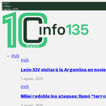
13.9
C
La Plata
6 agosto, 2026
Facebook
Twitter
Instagram
Youtube
PAÍS
PAÍS
León XIV visitará la Argentina en nov
5 agosto, 2026
PAÍS
Milei redobla los ataques: llamó “ter
4 agosto, 2026