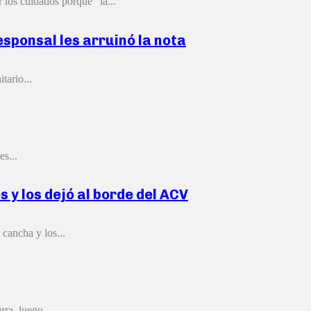
 los cuidados porque “la...
esponsal les arruinó la nota
tario...
es...
 y los dejó al borde del ACV
 cancha y los...
ra, luego...