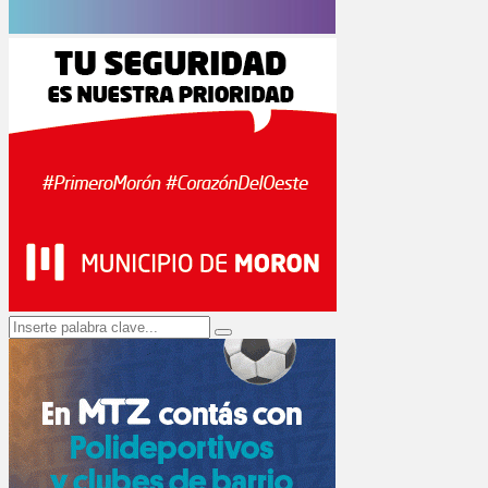
Search
Search
for: