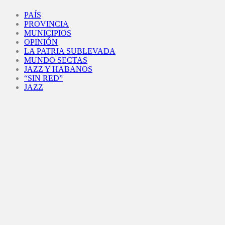
Facebook
Twitter
Instagram
Youtube
PAÍS
PROVINCIA
MUNICIPIOS
OPINIÓN
LA PATRIA SUBLEVADA
MUNDO SECTAS
JAZZ Y HABANOS
“SIN RED”
JAZZ