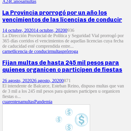
A24
Canosa
multas
La Provincia prorrogó por un año los
vencimientos de las licencias de conducir
14 octubre, 2020
14 octubre, 2020
0
936
La Dirección Provincial de Política y Seguridad Vial prorrogó por
365 días corridos el vencimientos de aquellas licencias cuya fecha
de caducidad esté comprendida entre...
carnet
licencia de conducir
multas
prórroga
Fijan multas de hasta 245 mil pesos para
quienes organicen o participen de fiestas
26 agosto, 2020
26 agosto, 2020
0
871
El intendente de Balcarce, Esteban Reino, dispuso multas que van
de 3 mil a los 245 mil pesos para quienes participen u organicen
fiestas o...
cuarentena
multas
Pandemia