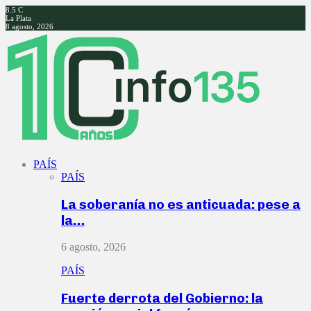
8.5
C
La Plata
8 agosto, 2026
Facebook
Twitter
Instagram
Youtube
PAÍS
PAÍS
La soberanía no es anticuada: pese a
la…
6 agosto, 2026
PAÍS
Fuerte derrota del Gobierno: la