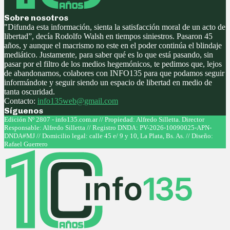
Sobre nosotros
"Difunda esta información, sienta la satisfacción moral de un acto de
libertad”, decía Rodolfo Walsh en tiempos siniestros. Pasaron 45
años, y aunque el macrismo no este en el poder continúa el blindaje
mediático. Justamente, para saber qué es lo que está pasando, sin
pasar por el filtro de los medios hegemónicos, te pedimos que, lejos
de abandonarnos, colabores con INFO135 para que podamos seguir
informándote y seguir siendo un espacio de libertad en medio de
tanta oscuridad.
Contacto:
info135web@gmail.com
Síguenos
Facebook
Twitter
Instagram
Youtube
Edición Nº 2807 - info135.com.ar // Propiedad: Alfredo Silletta. Director
Responsable: Alfredo Silletta // Registro DNDA: PV-2026-10090025-APN-
DNDA#MJ // Domicilio legal: calle 45 e/ 9 y 10, La Plata, Bs. As. // Diseño:
Rafael Guerrero