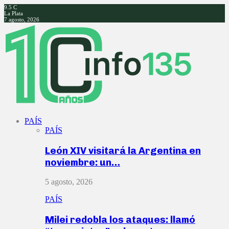
9.5
C
La Plata
7 agosto, 2026
Facebook
Twitter
Instagram
Youtube
PAÍS
PAÍS
León XIV visitará la Argentina en
noviembre: un…
5 agosto, 2026
PAÍS
Milei redobla los ataques: llamó