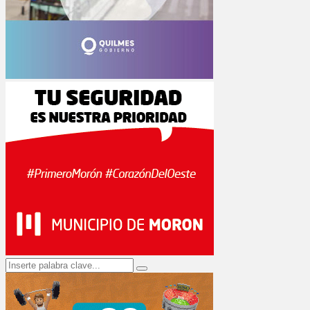
Search
Search
for: