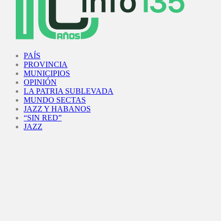
Facebook
Twitter
Instagram
Youtube
PAÍS
PROVINCIA
MUNICIPIOS
OPINIÓN
LA PATRIA SUBLEVADA
MUNDO SECTAS
JAZZ Y HABANOS
“SIN RED”
JAZZ