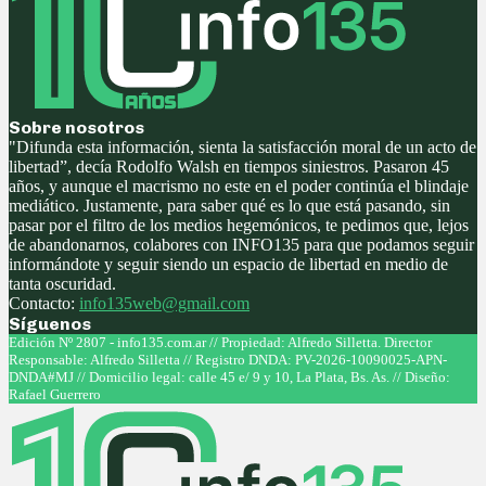
Sobre nosotros
"Difunda esta información, sienta la satisfacción moral de un acto de
libertad”, decía Rodolfo Walsh en tiempos siniestros. Pasaron 45
años, y aunque el macrismo no este en el poder continúa el blindaje
mediático. Justamente, para saber qué es lo que está pasando, sin
pasar por el filtro de los medios hegemónicos, te pedimos que, lejos
de abandonarnos, colabores con INFO135 para que podamos seguir
informándote y seguir siendo un espacio de libertad en medio de
tanta oscuridad.
Contacto:
info135web@gmail.com
Síguenos
Facebook
Twitter
Instagram
Youtube
Edición Nº 2807 - info135.com.ar // Propiedad: Alfredo Silletta. Director
Responsable: Alfredo Silletta // Registro DNDA: PV-2026-10090025-APN-
DNDA#MJ // Domicilio legal: calle 45 e/ 9 y 10, La Plata, Bs. As. // Diseño:
Rafael Guerrero