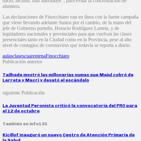
hacer, incluso, días alternados”, para evitar la concentración de
alumnos.
Las declaraciones de Finocchiaro van en línea con la fuerte campaña
que viene llevando adelante Juntos por el cambio, de la mano del
jefe de Gobierno porteño, Horacio Rodríguez Larreta, y de
legisladores nacionales y provinciales para que vuelvan las clases
presenciales tanto en la Ciudad como en la Provincia, pese al alto
nivel de contagios de coronavirus que todavía se reporta a diario.
aulas
clases
cuarentena
Finocchiaro
Publicación anterior
Tailhade mostró las millonarias sumas que Majul cobró de
Larreta y Macri y desató el escándalo
siguiente Publicación
La Juventud Peronista criticó la convocatoria del PRO para
el 12 de octubre
También en info135
Kicillof inauguró un nuevo Centro de Atención Primaria de
la Salud