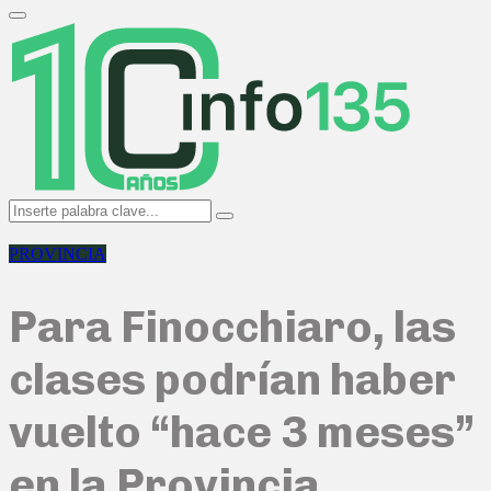
Search
for:
Primary
Menu
Search
Search
for:
PROVINCIA
Para Finocchiaro, las
clases podrían haber
vuelto “hace 3 meses”
en la Provincia