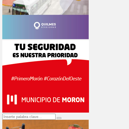
Search
Search
for: