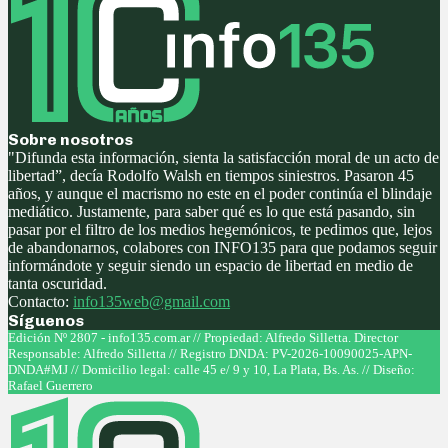
Sobre nosotros
"Difunda esta información, sienta la satisfacción moral de un acto de
libertad”, decía Rodolfo Walsh en tiempos siniestros. Pasaron 45
años, y aunque el macrismo no este en el poder continúa el blindaje
mediático. Justamente, para saber qué es lo que está pasando, sin
pasar por el filtro de los medios hegemónicos, te pedimos que, lejos
de abandonarnos, colabores con INFO135 para que podamos seguir
informándote y seguir siendo un espacio de libertad en medio de
tanta oscuridad.
Contacto:
info135web@gmail.com
Síguenos
Facebook
Twitter
Instagram
Youtube
Edición Nº 2807 - info135.com.ar // Propiedad: Alfredo Silletta. Director
Responsable: Alfredo Silletta // Registro DNDA: PV-2026-10090025-APN-
DNDA#MJ // Domicilio legal: calle 45 e/ 9 y 10, La Plata, Bs. As. // Diseño:
Rafael Guerrero