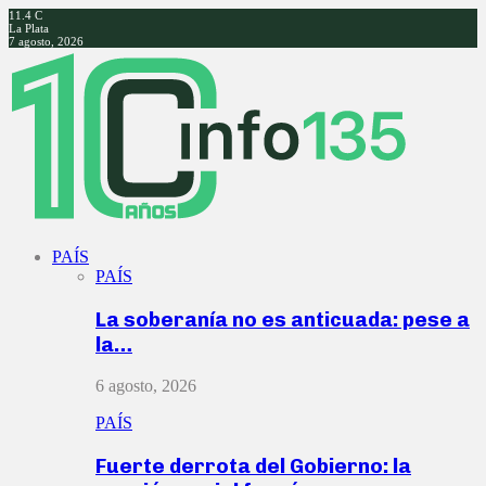
11.4
C
La Plata
7 agosto, 2026
Facebook
Twitter
Instagram
Youtube
PAÍS
PAÍS
La soberanía no es anticuada: pese a
la…
6 agosto, 2026
PAÍS
Fuerte derrota del Gobierno: la