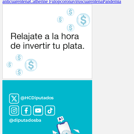
anticuarentena
Catherine Fulop
coronavirus
cuarentena
Pandemia