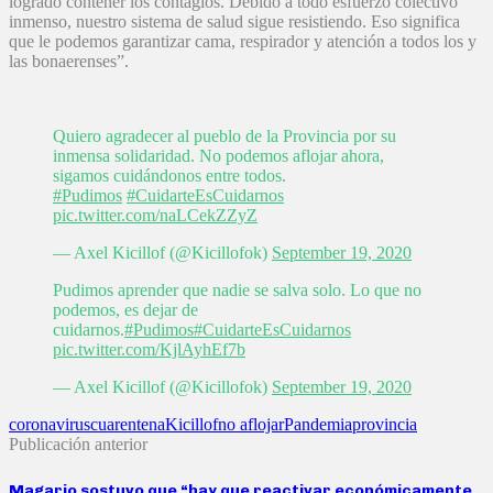
logrado contener los contagios. Debido a todo esfuerzo colectivo
inmenso, nuestro sistema de salud sigue resistiendo. Eso significa
que le podemos garantizar cama, respirador y atención a todos los y
las bonaerenses”.
Quiero agradecer al pueblo de la Provincia por su
inmensa solidaridad. No podemos aflojar ahora,
sigamos cuidándonos entre todos.
#Pudimos
#CuidarteEsCuidarnos
pic.twitter.com/naLCekZZyZ
— Axel Kicillof (@Kicillofok)
September 19, 2020
Pudimos aprender que nadie se salva solo. Lo que no
podemos, es dejar de
cuidarnos.
#Pudimos
#CuidarteEsCuidarnos
pic.twitter.com/KjlAyhEf7b
— Axel Kicillof (@Kicillofok)
September 19, 2020
coronavirus
cuarentena
Kicillof
no aflojar
Pandemia
provincia
Publicación anterior
Magario sostuvo que “hay que reactivar económicamente