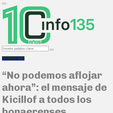
Search
for:
Primary
Menu
Search
Search
for:
PROVINCIA
“No podemos aflojar
ahora”: el mensaje de
Kicillof a todos los
bonaerenses