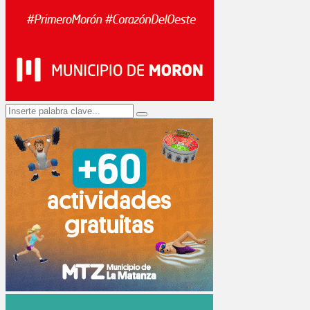
Search
Search
for: