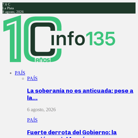
7.6
C
La Plata
8 agosto, 2026
Facebook
Twitter
Instagram
Youtube
PAÍS
PAÍS
La soberanía no es anticuada: pese a
la…
6 agosto, 2026
PAÍS
Fuerte derrota del Gobierno: la