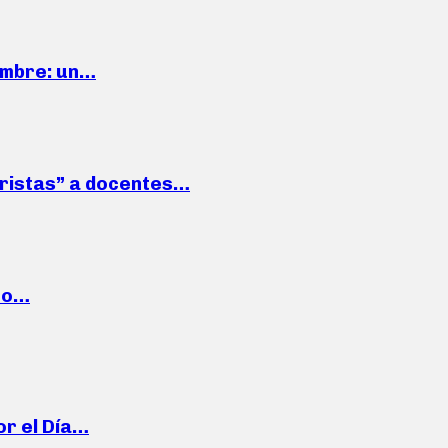
iembre: un…
roristas” a docentes…
cto…
or el Día…