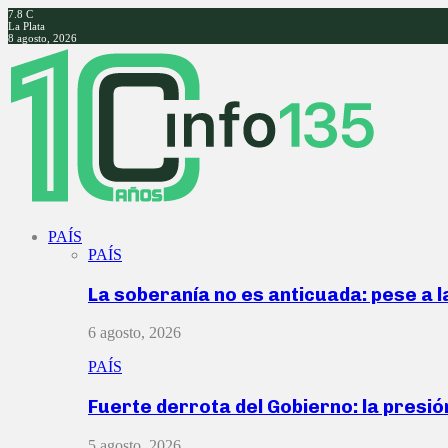
7.8
C
La Plata
8 agosto, 2026
Facebook
Twitter
Instagram
Youtube
PAÍS
PAÍS
La soberanía no es anticuada: pese a 
6 agosto, 2026
PAÍS
Fuerte derrota del Gobierno: la presió
5 agosto, 2026