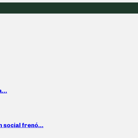
la…
n social frenó…