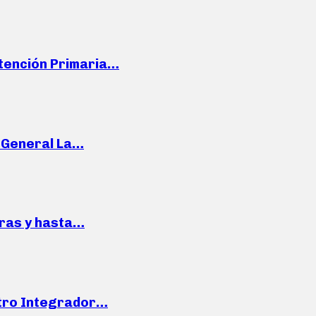
Atención Primaria…
e General La…
pras y hasta…
ntro Integrador…