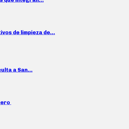
ivos de limpieza de…
culta a San…
mero