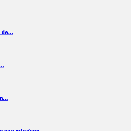
a de…
,…
ón…
ses que integran…