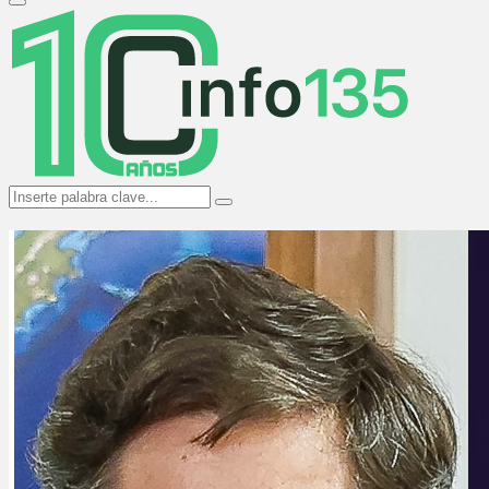
Primary
Menu
Search
Search
for: