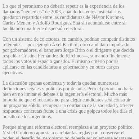
Lo que el peronismo no debería repetir es la experiencia de los
llamados “neolemas” de 2003, cuando los votos justicialistas
quedaron repartidos entre las candidaturas de Néstor Kirchner,
Carlos Menem y Adolfo Rodríguez Saá sin acumularse entre sí,
facilitando una fuerte dispersión electoral.
Con un sistema de colectoras, en cambio, podrían competir distintos
referentes —por ejemplo Axel Kicillof, otro candidato impulsado
por gobernadores, el banquero Jorge Brito o el dirigente que decida
respaldar Cristina Fernández de Kirchner—, sumando finalmente
todos los votos al espacio ganador. El mismo criterio podría
aplicarse en las candidaturas a gobernador y en otros cargos
ejecutivos.
La discusión apenas comienza y todavía quedan numerosas
definiciones legales y políticas por delante. Pero el peronismo haría
bien en no limitar el debate a la ingeniería electoral. Mucho más
importante que el mecanismo para elegir candidatos será construir
un programa sólido, recuperar la confianza de la sociedad y ofrecer
respuestas concretas frente a una crisis que golpea todos los días el
bolsillo de los argentinos.
Porque ninguna reforma electoral reemplaza a un proyecto político.
Y si el Gobierno apuesta a cambiar las reglas para conservar el
poder, el desafío del peronismo no debería ser solamente adaptarse