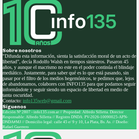
Sobre nosotros
"Difunda esta información, sienta la satisfacción moral de un acto de
libertad”, decía Rodolfo Walsh en tiempos siniestros. Pasaron 45
años, y aunque el macrismo no este en el poder continúa el blindaje
mediático. Justamente, para saber qué es lo que está pasando, sin
pasar por el filtro de los medios hegemónicos, te pedimos que, lejos
de abandonarnos, colabores con INFO135 para que podamos seguir
informándote y seguir siendo un espacio de libertad en medio de
tanta oscuridad.
Contacto:
info135web@gmail.com
Síguenos
Facebook
Twitter
Instagram
Youtube
Edición Nº 2807 - info135.com.ar // Propiedad: Alfredo Silletta. Director
Responsable: Alfredo Silletta // Registro DNDA: PV-2026-10090025-APN-
DNDA#MJ // Domicilio legal: calle 45 e/ 9 y 10, La Plata, Bs. As. // Diseño:
Rafael Guerrero