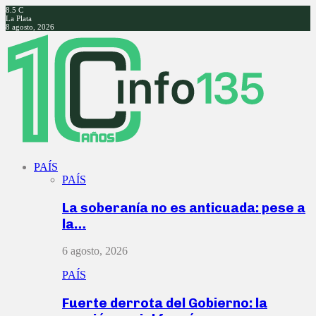
8.5
C
La Plata
8 agosto, 2026
Facebook
Twitter
Instagram
Youtube
PAÍS
PAÍS
La soberanía no es anticuada: pese a
la…
6 agosto, 2026
PAÍS
Fuerte derrota del Gobierno: la