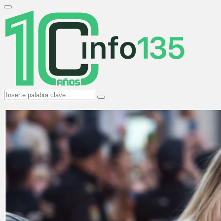
Search
for:
Primary
Menu
Search
Search
for: