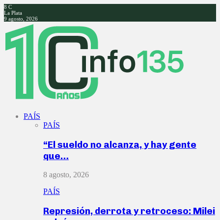
8
C
La Plata
9 agosto, 2026
Facebook
Twitter
Instagram
Youtube
PAÍS
PAÍS
“El sueldo no alcanza, y hay gente
que…
8 agosto, 2026
PAÍS
Represión, derrota y retroceso: Milei