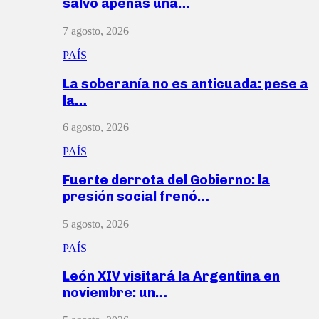
salvó apenas una…
7 agosto, 2026
PAÍS
La soberanía no es anticuada: pese a
la…
6 agosto, 2026
PAÍS
Fuerte derrota del Gobierno: la
presión social frenó…
5 agosto, 2026
PAÍS
León XIV visitará la Argentina en
noviembre: un…