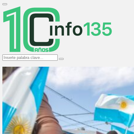
Search
for:
Primary
Menu
Search
Search
for: