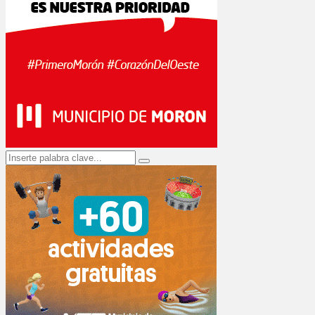
Search
Search
for: