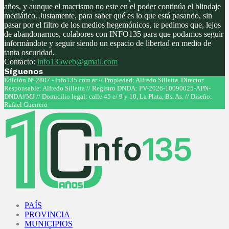
años, y aunque el macrismo no este en el poder continúa el blindaje
mediático. Justamente, para saber qué es lo que está pasando, sin
pasar por el filtro de los medios hegemónicos, te pedimos que, lejos
de abandonarnos, colabores con INFO135 para que podamos seguir
informándote y seguir siendo un espacio de libertad en medio de
tanta oscuridad.
Contacto:
info135web@gmail.com
Síguenos
Facebook
Twitter
Instagram
Youtube
Edición Nº 2807 - info135.com.ar // Propiedad: Alfredo Silletta. Director
Responsable: Alfredo Silletta // Registro DNDA: PV-2026-10090025-APN-
DNDA#MJ // Domicilio legal: calle 45 e/ 9 y 10, La Plata, Bs. As. // Diseño:
Rafael Guerrero
Facebook
Twitter
Instagram
Youtube
PAÍS
PROVINCIA
MUNICIPIOS