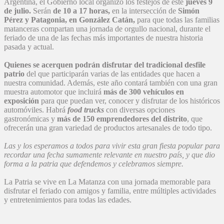
Argentina, el Gobierno local organizó los festejos de este
jueves 9
de julio.
Serán
de 10 a 17 horas,
en la intersección de
Simón
Pérez y Patagonia, en González Catán,
para que todas las familias
matanceras compartan una jornada de orgullo nacional, durante el
feriado de una de las fechas más importantes de nuestra historia
pasada y actual.
Quienes se acerquen podrán disfrutar del tradicional desfile
patrio
del que participarán varias de las entidades que hacen a
nuestra comunidad. Además, este año contará también con una gran
muestra automotor que incluirá
más de 300 vehículos en
exposición
para que puedan ver, conocer y disfrutar de los históricos
automóviles. Habrá
food trucks
con diversas opciones
gastronómicas y
más de 150 emprendedores del distrito
, que
ofrecerán una gran variedad de productos artesanales de todo tipo.
Las y los esperamos a todos para vivir esta gran fiesta popular para
recordar una fecha sumamente relevante en nuestro país, y que dio
forma a la patria que defendemos y celebramos siempre.
La Patria se vive en La Matanza con una jornada memorable para
disfrutar el feriado con amigos y familia, entre múltiples actividades
y entretenimientos para todas las edades.