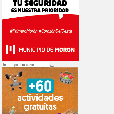
Search
Search
for: