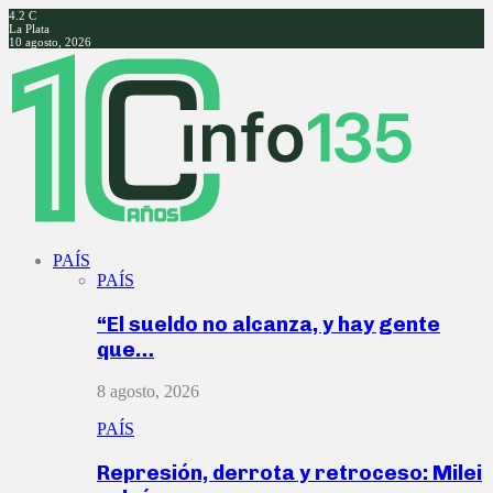
4.2
C
La Plata
10 agosto, 2026
Facebook
Twitter
Instagram
Youtube
PAÍS
PAÍS
“El sueldo no alcanza, y hay gente
que…
8 agosto, 2026
PAÍS
Represión, derrota y retroceso: Milei