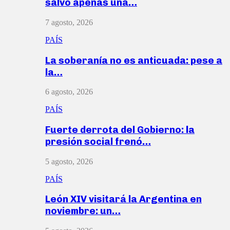
salvó apenas una…
7 agosto, 2026
PAÍS
La soberanía no es anticuada: pese a
la…
6 agosto, 2026
PAÍS
Fuerte derrota del Gobierno: la
presión social frenó…
5 agosto, 2026
PAÍS
León XIV visitará la Argentina en
noviembre: un…