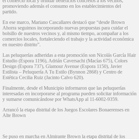
el comercio local y brindar beneficios concretos a los vecinos,
promoviendo además el consumo en los establecimientos del
partido.
En ese marco, Mariano Cascallares destacó que “desde Brown
Ahorra seguimos incorporando nuevas propuestas para cuidar el
bolsillo de nuestros vecinos y, al mismo tiempo, acompañar a los
comercios locales, fortaleciendo el trabajo y la actividad económica
en nuestro distrito”.
Las peluquerías adheridas a esta promoción son Nicolás García Hair
Estudio (Espora 1196), Adrián Caversachi (Macías 675), Colors
Design (Espora 737), Glamour Avenue (Espora 1150), Javier
Estilista – Peluquería A Tu Estilo (Bynnon 2868) y Centro de
Estética Cecilia Ruiz (Jacinto Calvo 620).
Finalmente, desde el Municipio informaron que las peluquerías
interesadas en incorporarse al programa pueden solicitar información
y sumarse comunicándose por WhatsApp al 11-6002-9359.
Arrancó la etapa distrital de los Juegos Escolares Bonaerenses en
Alte Brown
Se puso en marcha en Almirante Brown la etapa distrital de los