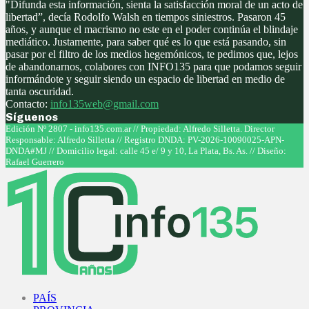
"Difunda esta información, sienta la satisfacción moral de un acto de
libertad”, decía Rodolfo Walsh en tiempos siniestros. Pasaron 45
años, y aunque el macrismo no este en el poder continúa el blindaje
mediático. Justamente, para saber qué es lo que está pasando, sin
pasar por el filtro de los medios hegemónicos, te pedimos que, lejos
de abandonarnos, colabores con INFO135 para que podamos seguir
informándote y seguir siendo un espacio de libertad en medio de
tanta oscuridad.
Contacto:
info135web@gmail.com
Síguenos
Facebook
Twitter
Instagram
Youtube
Edición Nº 2807 - info135.com.ar // Propiedad: Alfredo Silletta. Director
Responsable: Alfredo Silletta // Registro DNDA: PV-2026-10090025-APN-
DNDA#MJ // Domicilio legal: calle 45 e/ 9 y 10, La Plata, Bs. As. // Diseño:
Rafael Guerrero
Facebook
Twitter
Instagram
Youtube
PAÍS