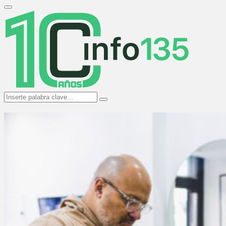
Search
for:
Primary
Menu
Search
Search
for: