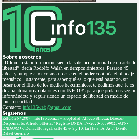
Sobre nosotros
"Difunda esta información, sienta la satisfacción moral de un acto de
libertad”, decía Rodolfo Walsh en tiempos siniestros. Pasaron 45
años, y aunque el macrismo no este en el poder continúa el blindaje
mediático. Justamente, para saber qué es lo que está pasando, sin
pasar por el filtro de los medios hegemónicos, te pedimos que, lejos
de abandonarnos, colabores con INFO135 para que podamos seguir
informándote y seguir siendo un espacio de libertad en medio de
tanta oscuridad.
Contacto:
info135web@gmail.com
Síguenos
Facebook
Twitter
Instagram
Youtube
Edición Nº 2807 - info135.com.ar // Propiedad: Alfredo Silletta. Director
Responsable: Alfredo Silletta // Registro DNDA: PV-2026-10090025-APN-
DNDA#MJ // Domicilio legal: calle 45 e/ 9 y 10, La Plata, Bs. As. // Diseño:
Rafael Guerrero