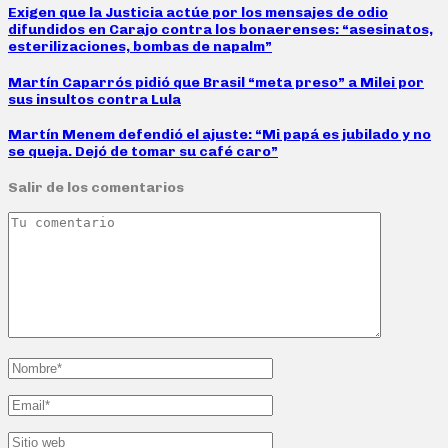
Exigen que la Justicia actúe por los mensajes de odio
difundidos en Carajo contra los bonaerenses: “asesinatos,
esterilizaciones, bombas de napalm”
Martín Caparrós pidió que Brasil “meta preso” a Milei por
sus insultos contra Lula
Martín Menem defendió el ajuste: “Mi papá es jubilado y no
se queja. Dejó de tomar su café caro”
Salir de los comentarios