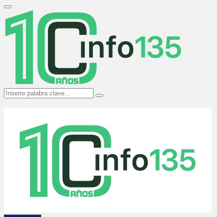
Search
for:
Primary
Menu
Search
Search
for: