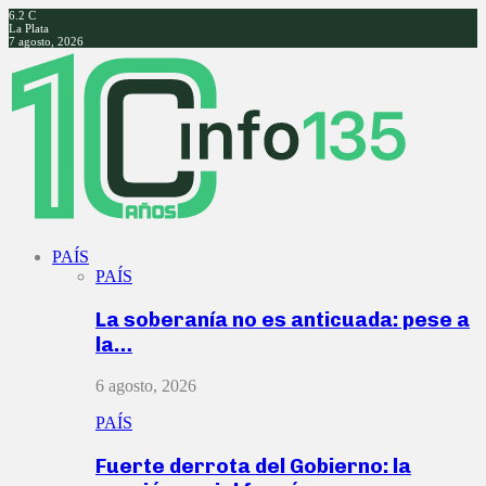
6.2
C
La Plata
7 agosto, 2026
Facebook
Twitter
Instagram
Youtube
PAÍS
PAÍS
La soberanía no es anticuada: pese a
la…
6 agosto, 2026
PAÍS
Fuerte derrota del Gobierno: la