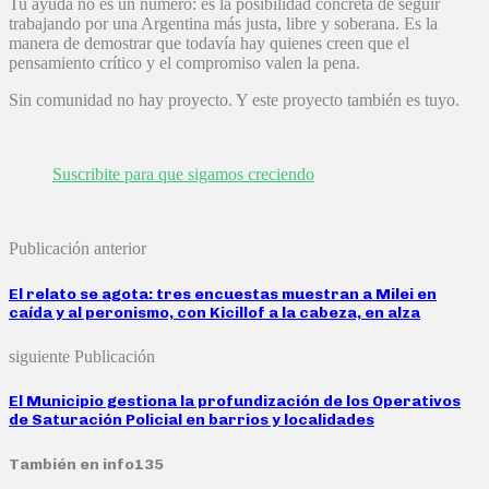
Tu ayuda no es un número: es la posibilidad concreta de seguir
trabajando por una Argentina más justa, libre y soberana. Es la
manera de demostrar que todavía hay quienes creen que el
pensamiento crítico y el compromiso valen la pena.
Sin comunidad no hay proyecto. Y este proyecto también es tuyo.
Suscribite para que sigamos creciendo
Publicación anterior
El relato se agota: tres encuestas muestran a Milei en
caída y al peronismo, con Kicillof a la cabeza, en alza
siguiente Publicación
El Municipio gestiona la profundización de los Operativos
de Saturación Policial en barrios y localidades
También en info135