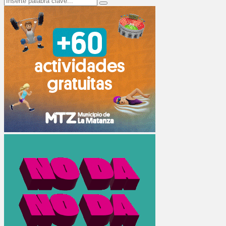
Search
for: