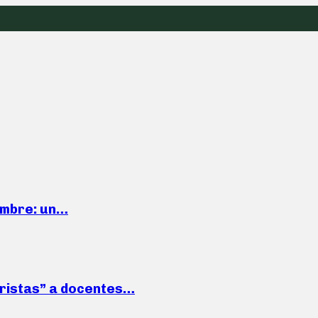
iembre: un…
roristas” a docentes…