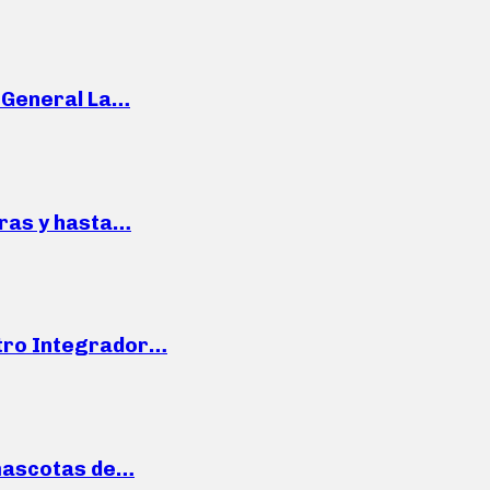
e General La…
pras y hasta…
ntro Integrador…
mascotas de…