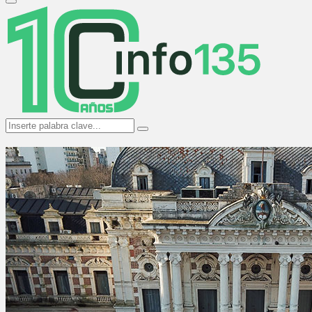
Primary
Menu
Search
Search
for: