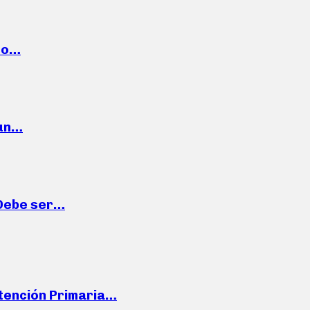
cto…
 un…
“Debe ser…
Atención Primaria…