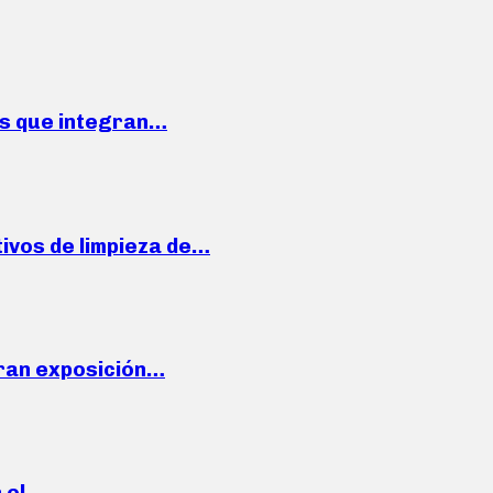
ses que integran…
ivos de limpieza de…
ran exposición…
n el…