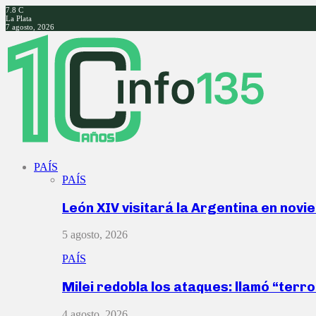
7.8
C
La Plata
7 agosto, 2026
Facebook
Twitter
Instagram
Youtube
PAÍS
PAÍS
León XIV visitará la Argentina en nov
5 agosto, 2026
PAÍS
Milei redobla los ataques: llamó “ter
4 agosto, 2026