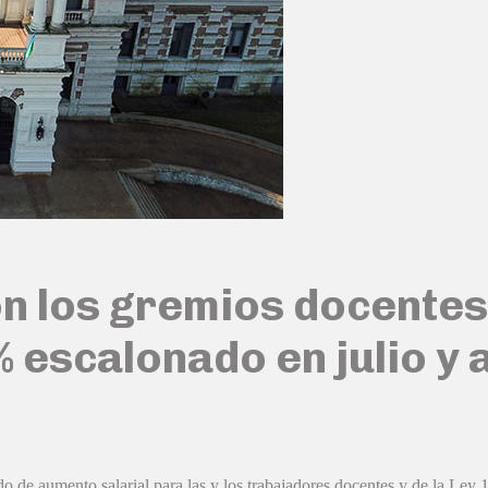
n los gremios docentes 
% escalonado en julio y
 de aumento salarial para las y los trabajadores docentes y de la Ley