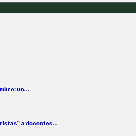
iembre: un…
roristas” a docentes…