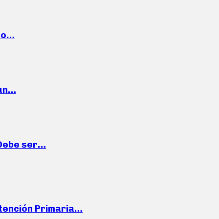
cto…
 un…
“Debe ser…
Atención Primaria…