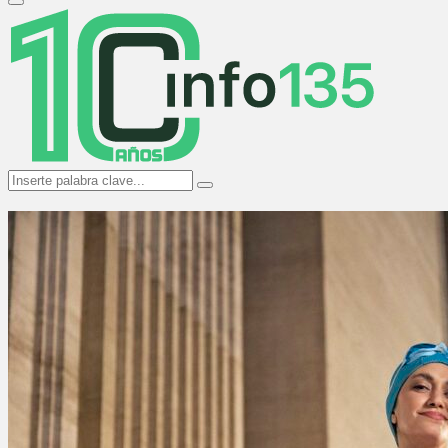
Primary
Menu
Search
Search
for: