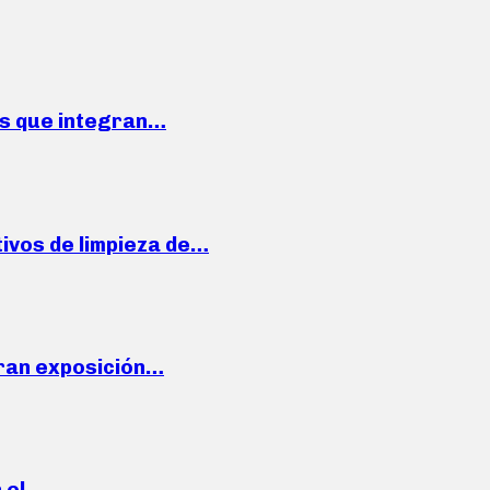
ses que integran…
ivos de limpieza de…
ran exposición…
n el…