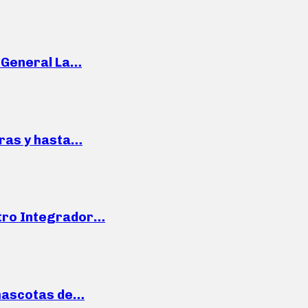
e General La…
pras y hasta…
ntro Integrador…
mascotas de…