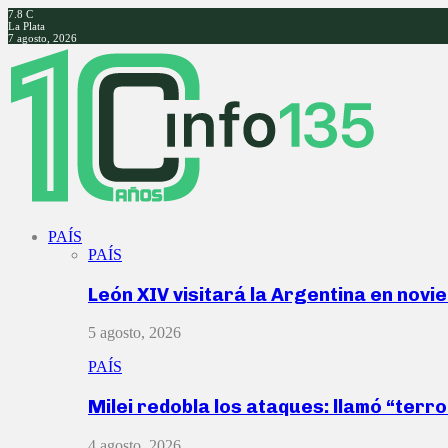
7.8
C
La Plata
7 agosto, 2026
Facebook
Twitter
Instagram
Youtube
PAÍS
PAÍS
León XIV visitará la Argentina en nov
5 agosto, 2026
PAÍS
Milei redobla los ataques: llamó “ter
4 agosto, 2026