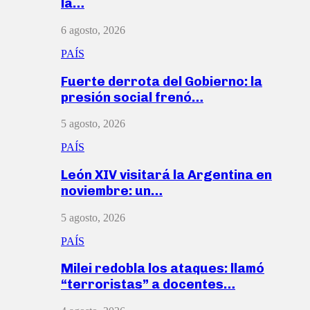
la…
6 agosto, 2026
PAÍS
Fuerte derrota del Gobierno: la
presión social frenó…
5 agosto, 2026
PAÍS
León XIV visitará la Argentina en
noviembre: un…
5 agosto, 2026
PAÍS
Milei redobla los ataques: llamó
“terroristas” a docentes…