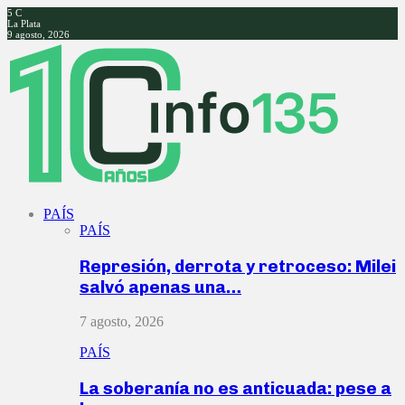
5
C
La Plata
9 agosto, 2026
Facebook
Twitter
Instagram
Youtube
PAÍS
PAÍS
Represión, derrota y retroceso: Milei
salvó apenas una…
7 agosto, 2026
PAÍS
La soberanía no es anticuada: pese a