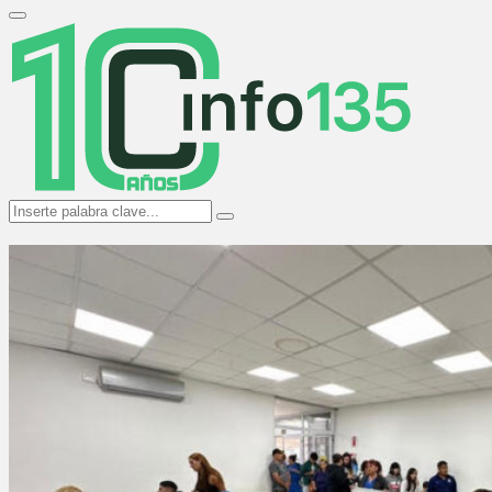
Search
for:
Primary
Menu
Search
Search
for: