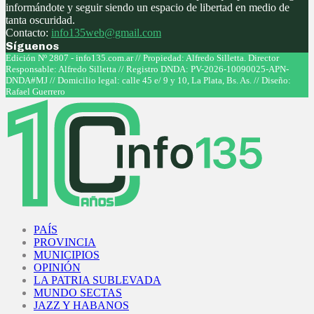
informándote y seguir siendo un espacio de libertad en medio de
tanta oscuridad.
Contacto:
info135web@gmail.com
Síguenos
Facebook
Twitter
Instagram
Youtube
Edición Nº 2807 - info135.com.ar // Propiedad: Alfredo Silletta. Director
Responsable: Alfredo Silletta // Registro DNDA: PV-2026-10090025-APN-
DNDA#MJ // Domicilio legal: calle 45 e/ 9 y 10, La Plata, Bs. As. // Diseño:
Rafael Guerrero
Facebook
Twitter
Instagram
Youtube
PAÍS
PROVINCIA
MUNICIPIOS
OPINIÓN
LA PATRIA SUBLEVADA
MUNDO SECTAS
JAZZ Y HABANOS