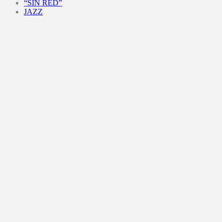
“SIN RED”
JAZZ