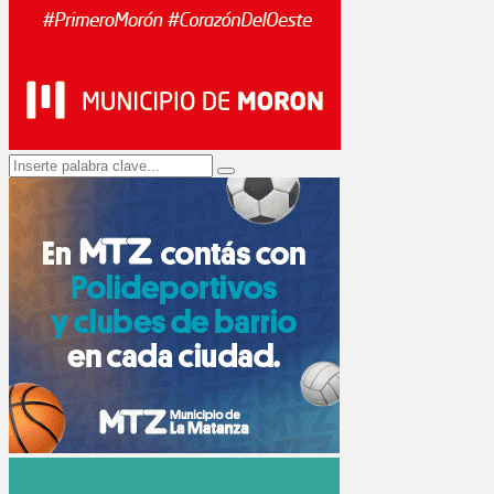
Search
Search
for: