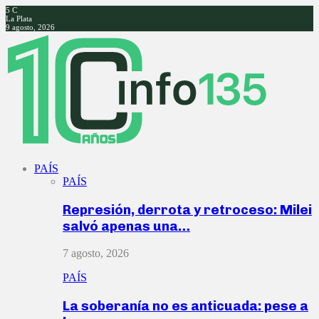
5
C
La Plata
9 agosto, 2026
Facebook
Twitter
Instagram
Youtube
PAÍS
PAÍS
Represión, derrota y retroceso: Milei
salvó apenas una…
7 agosto, 2026
PAÍS
La soberanía no es anticuada: pese a