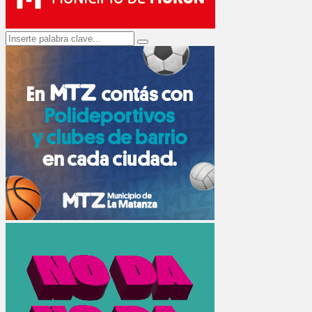
Search
Search
for: