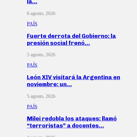
la…
6 agosto, 2026
PAÍS
Fuerte derrota del Gobierno: la
presión social frenó…
5 agosto, 2026
PAÍS
León XIV visitará la Argentina en
noviembre: un…
5 agosto, 2026
PAÍS
Milei redobla los ataques: llamó
“terroristas” a docentes…