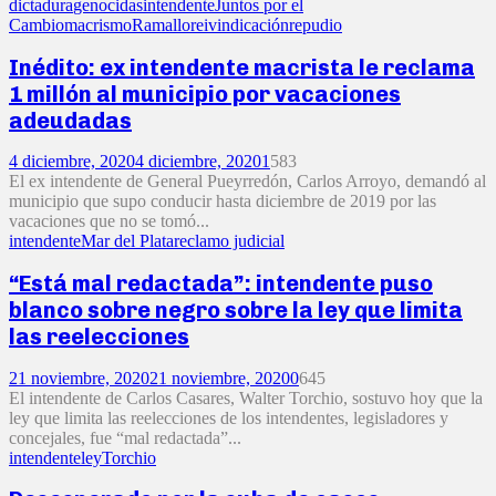
dictadura
genocidas
intendente
Juntos por el
Cambio
macrismo
Ramallo
reivindicación
repudio
Inédito: ex intendente macrista le reclama
1 millón al municipio por vacaciones
adeudadas
4 diciembre, 2020
4 diciembre, 2020
1
583
El ex intendente de General Pueyrredón, Carlos Arroyo, demandó al
municipio que supo conducir hasta diciembre de 2019 por las
vacaciones que no se tomó...
intendente
Mar del Plata
reclamo judicial
“Está mal redactada”: intendente puso
blanco sobre negro sobre la ley que limita
las reelecciones
21 noviembre, 2020
21 noviembre, 2020
0
645
El intendente de Carlos Casares, Walter Torchio, sostuvo hoy que la
ley que limita las reelecciones de los intendentes, legisladores y
concejales, fue “mal redactada”...
intendente
ley
Torchio