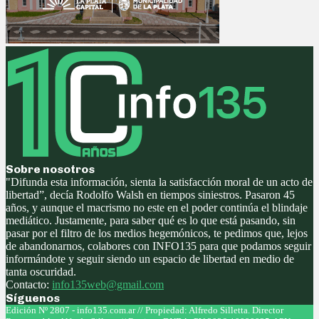
Sobre nosotros
"Difunda esta información, sienta la satisfacción moral de un acto de
libertad”, decía Rodolfo Walsh en tiempos siniestros. Pasaron 45
años, y aunque el macrismo no este en el poder continúa el blindaje
mediático. Justamente, para saber qué es lo que está pasando, sin
pasar por el filtro de los medios hegemónicos, te pedimos que, lejos
de abandonarnos, colabores con INFO135 para que podamos seguir
informándote y seguir siendo un espacio de libertad en medio de
tanta oscuridad.
Contacto:
info135web@gmail.com
Síguenos
Facebook
Twitter
Instagram
Youtube
Edición Nº 2807 - info135.com.ar // Propiedad: Alfredo Silletta. Director