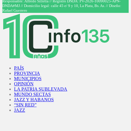
Responsable: Alfredo Silletta // Registro DNDA: PV-2026-10090025-APN-
DNDA#MJ // Domicilio legal: calle 45 e/ 9 y 10, La Plata, Bs. As. // Diseño:
Rafael Guerrero
Facebook
Twitter
Instagram
Youtube
PAÍS
PROVINCIA
MUNICIPIOS
OPINIÓN
LA PATRIA SUBLEVADA
MUNDO SECTAS
JAZZ Y HABANOS
“SIN RED”
JAZZ