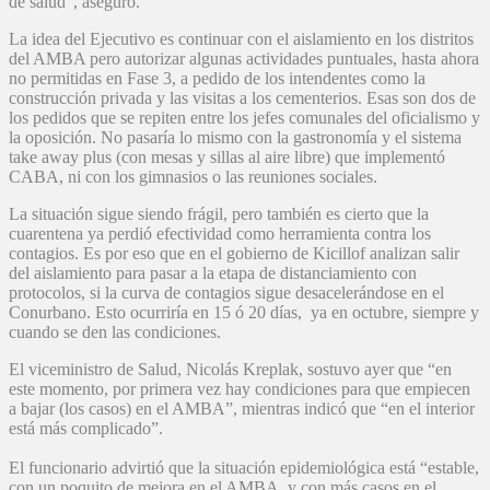
de salud”, aseguró.
La idea del Ejecutivo es continuar con el aislamiento en los distritos
del AMBA pero autorizar algunas actividades puntuales, hasta ahora
no permitidas en Fase 3, a pedido de los intendentes como la
construcción privada y las visitas a los cementerios. Esas son dos de
los pedidos que se repiten entre los jefes comunales del oficialismo y
la oposición. No pasaría lo mismo con la gastronomía y el sistema
take away plus (con mesas y sillas al aire libre) que implementó
CABA, ni con los gimnasios o las reuniones sociales.
La situación sigue siendo frágil, pero también es cierto que la
cuarentena ya perdió efectividad como herramienta contra los
contagios. Es por eso que en el gobierno de Kicillof analizan salir
del aislamiento para pasar a la etapa de distanciamiento con
protocolos, si la curva de contagios sigue desacelerándose en el
Conurbano. Esto ocurriría en 15 ó 20 días, ya en octubre, siempre y
cuando se den las condiciones.
El viceministro de Salud, Nicolás Kreplak, sostuvo ayer que “en
este momento, por primera vez hay condiciones para que empiecen
a bajar (los casos) en el AMBA”, mientras indicó que “en el interior
está más complicado”.
El funcionario advirtió que la situación epidemiológica está “estable,
con un poquito de mejora en el AMBA, y con más casos en el