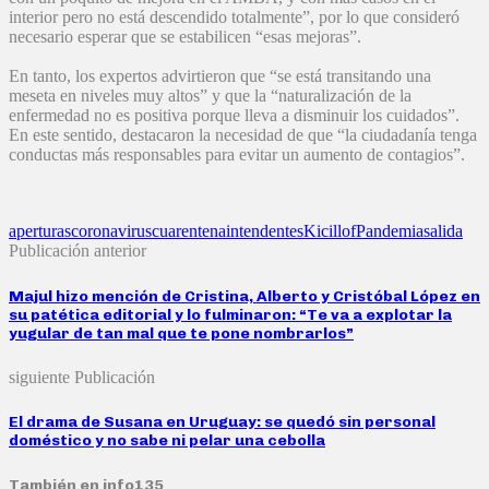
interior pero no está descendido totalmente”, por lo que consideró
necesario esperar que se estabilicen “esas mejoras”.
En tanto, los expertos advirtieron que “se está transitando una
meseta en niveles muy altos” y que la “naturalización de la
enfermedad no es positiva porque lleva a disminuir los cuidados”.
En este sentido, destacaron la necesidad de que “la ciudadanía tenga
conductas más responsables para evitar un aumento de contagios”.
aperturas
coronavirus
cuarentena
intendentes
Kicillof
Pandemia
salida
Publicación anterior
Majul hizo mención de Cristina, Alberto y Cristóbal López en
su patética editorial y lo fulminaron: “Te va a explotar la
yugular de tan mal que te pone nombrarlos”
siguiente Publicación
El drama de Susana en Uruguay: se quedó sin personal
doméstico y no sabe ni pelar una cebolla
También en info135