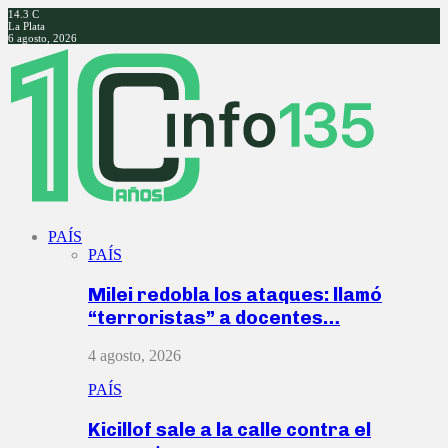
14.3
C
La Plata
6 agosto, 2026
Facebook
Twitter
Instagram
Youtube
PAÍS
PAÍS
Milei redobla los ataques: llamó
“terroristas” a docentes…
4 agosto, 2026
PAÍS
Kicillof sale a la calle contra el