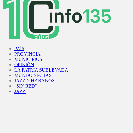
Facebook
Twitter
Instagram
Youtube
PAÍS
PROVINCIA
MUNICIPIOS
OPINIÓN
LA PATRIA SUBLEVADA
MUNDO SECTAS
JAZZ Y HABANOS
“SIN RED”
JAZZ