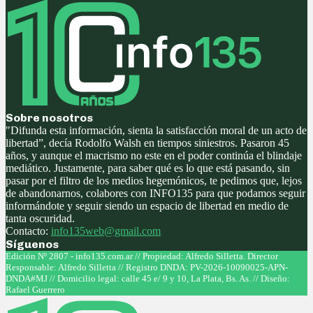
Sobre nosotros
"Difunda esta información, sienta la satisfacción moral de un acto de
libertad”, decía Rodolfo Walsh en tiempos siniestros. Pasaron 45
años, y aunque el macrismo no este en el poder continúa el blindaje
mediático. Justamente, para saber qué es lo que está pasando, sin
pasar por el filtro de los medios hegemónicos, te pedimos que, lejos
de abandonarnos, colabores con INFO135 para que podamos seguir
informándote y seguir siendo un espacio de libertad en medio de
tanta oscuridad.
Contacto:
info135web@gmail.com
Síguenos
Facebook
Twitter
Instagram
Youtube
Edición Nº 2807 - info135.com.ar // Propiedad: Alfredo Silletta. Director
Responsable: Alfredo Silletta // Registro DNDA: PV-2026-10090025-APN-
DNDA#MJ // Domicilio legal: calle 45 e/ 9 y 10, La Plata, Bs. As. // Diseño:
Rafael Guerrero