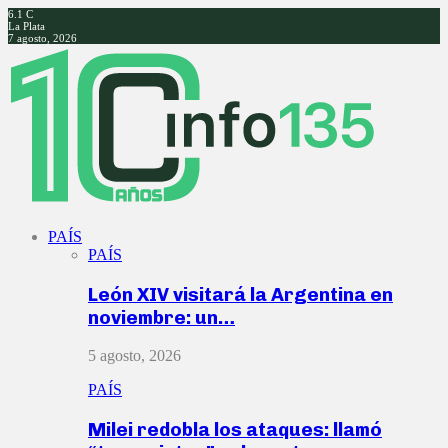
6.1
C
La Plata
7 agosto, 2026
Facebook
Twitter
Instagram
Youtube
PAÍS
PAÍS
León XIV visitará la Argentina en
noviembre: un…
5 agosto, 2026
PAÍS
Milei redobla los ataques: llamó