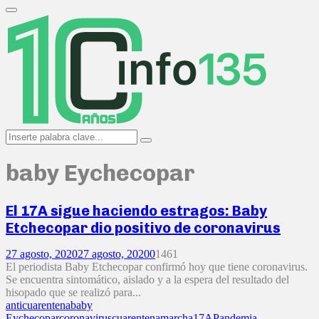
Search
for:
Primary
Menu
Search
Search
for:
baby Eychecopar
El 17A sigue haciendo estragos: Baby
Etchecopar dio positivo de coronavirus
27 agosto, 2020
27 agosto, 2020
0
1461
El periodista Baby Etchecopar confirmó hoy que tiene coronavirus.
Se encuentra sintomático, aislado y a la espera del resultado del
hisopado que se realizó para...
anticuarentena
baby
Eychecopar
coronavirus
cuarentena
marcha17A
Pandemia