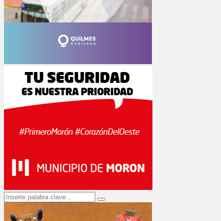
Search
Search
for: