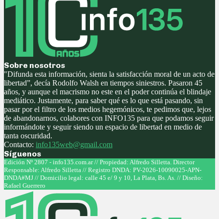
Sobre nosotros
"Difunda esta información, sienta la satisfacción moral de un acto de
libertad”, decía Rodolfo Walsh en tiempos siniestros. Pasaron 45
años, y aunque el macrismo no este en el poder continúa el blindaje
mediático. Justamente, para saber qué es lo que está pasando, sin
pasar por el filtro de los medios hegemónicos, te pedimos que, lejos
de abandonarnos, colabores con INFO135 para que podamos seguir
informándote y seguir siendo un espacio de libertad en medio de
tanta oscuridad.
Contacto:
info135web@gmail.com
Síguenos
Facebook
Twitter
Instagram
Youtube
Edición Nº 2807 - info135.com.ar // Propiedad: Alfredo Silletta. Director
Responsable: Alfredo Silletta // Registro DNDA: PV-2026-10090025-APN-
DNDA#MJ // Domicilio legal: calle 45 e/ 9 y 10, La Plata, Bs. As. // Diseño:
Rafael Guerrero