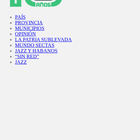
Facebook
Twitter
Instagram
Youtube
PAÍS
PROVINCIA
MUNICIPIOS
OPINIÓN
LA PATRIA SUBLEVADA
MUNDO SECTAS
JAZZ Y HABANOS
“SIN RED”
JAZZ