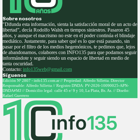
Sobre nosotros
"Difunda esta información, sienta la satisfacción moral de un acto de
libertad”, decía Rodolfo Walsh en tiempos siniestros. Pasaron 45
años, y aunque el macrismo no este en el poder continúa el blindaje
mediático. Justamente, para saber qué es lo que está pasando, sin
pasar por el filtro de los medios hegemónicos, te pedimos que, lejos
de abandonarnos, colabores con INFO135 para que podamos seguir
informándote y seguir siendo un espacio de libertad en medio de
tanta oscuridad.
Contacto:
info135web@gmail.com
Síguenos
Facebook
Twitter
Instagram
Youtube
Edición Nº 2807 - info135.com.ar // Propiedad: Alfredo Silletta. Director
Responsable: Alfredo Silletta // Registro DNDA: PV-2026-10090025-APN-
DNDA#MJ // Domicilio legal: calle 45 e/ 9 y 10, La Plata, Bs. As. // Diseño:
Rafael Guerrero