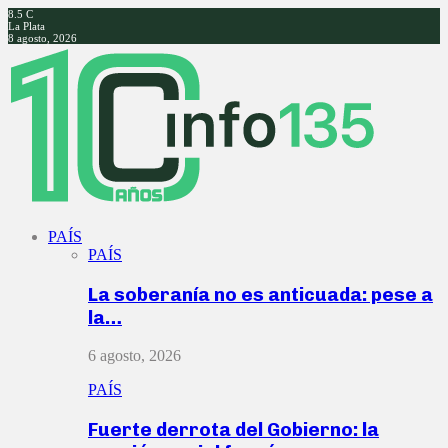
8.5
C
La Plata
8 agosto, 2026
Facebook
Twitter
Instagram
Youtube
PAÍS
PAÍS
La soberanía no es anticuada: pese a
la…
6 agosto, 2026
PAÍS
Fuerte derrota del Gobierno: la