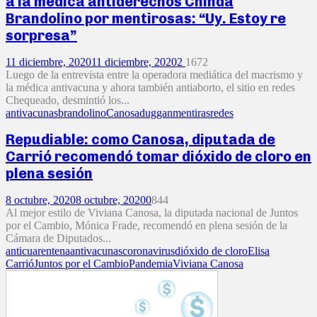
a la médica antiderechos Chinda
Brandolino por mentirosas: “Uy. Estoy re
sorpresa”
11 diciembre, 2020
11 diciembre, 2020
2
1672
Luego de la entrevista entre la operadora mediática del macrismo y
la médica antivacuna y ahora también antiaborto, el sitio en redes
Chequeado, desmintió los...
antivacunas
brandolino
Canosa
duggan
mentiras
redes
Repudiable: como Canosa, diputada de
Carrió recomendó tomar dióxido de cloro en
plena sesión
8 octubre, 2020
8 octubre, 2020
0
844
Al mejor estilo de Viviana Canosa, la diputada nacional de Juntos
por el Cambio, Mónica Frade, recomendó en plena sesión de la
Cámara de Diputados...
anticuarentena
antivacunas
coronavirus
dióxido de cloro
Elisa
Carrió
Juntos por el Cambio
Pandemia
Viviana Canosa