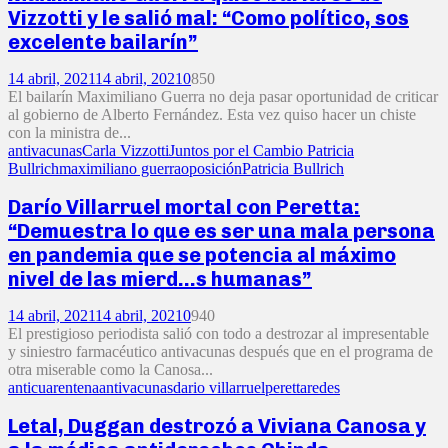
Vizzotti y le salió mal: “Como político, sos
excelente bailarín”
14 abril, 2021
14 abril, 2021
0
850
El bailarín Maximiliano Guerra no deja pasar oportunidad de criticar
al gobierno de Alberto Fernández. Esta vez quiso hacer un chiste
con la ministra de...
antivacunas
Carla Vizzotti
Juntos por el Cambio Patricia
Bullrich
maximiliano guerra
oposición
Patricia Bullrich
Darío Villarruel mortal con Peretta:
“Demuestra lo que es ser una mala persona
en pandemia que se potencia al máximo
nivel de las mierd…s humanas”
14 abril, 2021
14 abril, 2021
0
940
El prestigioso periodista salió con todo a destrozar al impresentable
y siniestro farmacéutico antivacunas después que en el programa de
otra miserable como la Canosa...
anticuarentena
antivacunas
dario villarruel
peretta
redes
Letal, Duggan destrozó a Viviana Canosa y