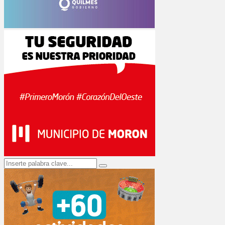
Search
Search
for: