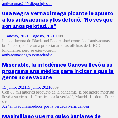
antivacunas
C5N
diego iglesias
Una Negra Vernaci mega picante le apuntó
a los antivacunas y los detonó: “No ves que
son unos pelotud…s”
11 agosto, 2021
11 agosto, 2021
0
908
La conductora de Black and Pop explotó contra los “antivacunas”
británicos que fueron a protestar ante las oficinas de la BCC
londinense, pero se equivocaron...
antivacunas
negra vernaci
radio
Miserable, la infodémica Canosa llevó a su
programa una médica para incitar a que la
gente no se vacune
15 junio, 2021
15 junio, 2021
0
809
Con 85 mil muertes producto de la pandemia, la operadora macrista
llevó a su ciclo a la “médica por la verdad”, Matelda Lisdero. Entre
sus...
A24
antivacunas
medicos por la verdad
vivana canosa
Maximiliano Guerra quiso burlarse de