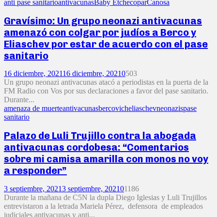
anti pase sanitario
antivacunas
Baby Etchecopar
Canosa
Gravísimo: Un grupo neonazi antivacunas
amenazó con colgar por judíos a Berco y
Eliaschev por estar de acuerdo con el pase
sanitario
16 diciembre, 2021
16 diciembre, 2021
0
503
Un grupo neonazi antivacunas atacó a periodistas en la puerta de la
FM Radio con Vos por sus declaraciones a favor del pase sanitario.
Durante...
amenaza de muerte
antivacunas
bercovich
eliaschev
neonazis
pase
sanitario
Palazo de Luli Trujillo contra la abogada
antivacunas cordobesa: “Comentarios
sobre mi camisa amarilla con monos no voy
a responder”
3 septiembre, 2021
3 septiembre, 2021
0
1186
Durante la mañana de C5N la dupla Diego Iglesias y Luli Trujillos
entrevistaron a la letrada Mariela Pérez, defensora de empleados
judiciales antivacunas y anti...