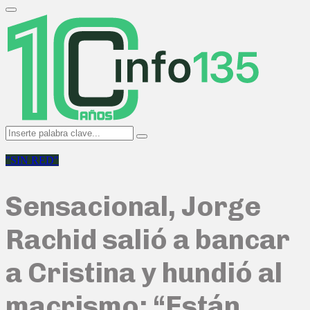
Search
for:
Primary
Menu
Search
Search
for:
"SIN RED"
Sensacional, Jorge
Rachid salió a bancar
a Cristina y hundió al
macrismo: “Están