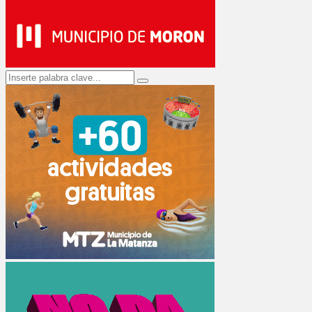
Search
Search
for: