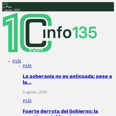
13
C
La Plata
7 agosto, 2026
Facebook
Twitter
Instagram
Youtube
PAÍS
PAÍS
La soberanía no es anticuada: pese a
la…
6 agosto, 2026
PAÍS
Fuerte derrota del Gobierno: la