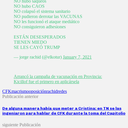
NO hubo saqueos
NO hubo CAOS
NO colapsó el sistema sanitario
NO pudieron derrotar las VACUNAS
NO les funcionó el ataque mediático
NO consiguieron adhesiones
ESTÁN DESESPERADOS
TIENEN MIEDO
SE LES CAYÓ TRUMP
— jorge rachid (@elkotur)
January 7, 2021
Arrancó la campaña de vacunación en Provincia:
Kicillof fue el primero en aplicársela
CFK
macrismo
oposición
rachid
redes
Publicación anterior
De alguna manera había que meter a Cristina: en TN se las
ingeniaron para hablar de CFK durante la toma del Capitolio
siguiente Publicación