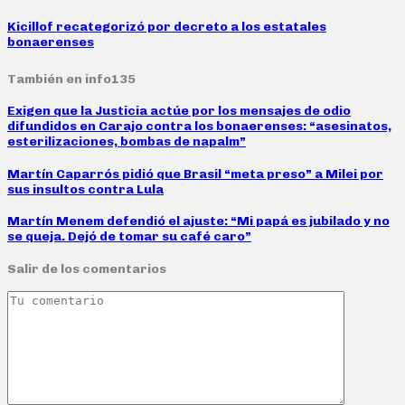
Kicillof recategorizó por decreto a los estatales
bonaerenses
También en info135
Exigen que la Justicia actúe por los mensajes de odio
difundidos en Carajo contra los bonaerenses: “asesinatos,
esterilizaciones, bombas de napalm”
Martín Caparrós pidió que Brasil “meta preso” a Milei por
sus insultos contra Lula
Martín Menem defendió el ajuste: “Mi papá es jubilado y no
se queja. Dejó de tomar su café caro”
Salir de los comentarios