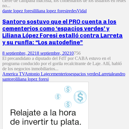
cierre de campaña macrista, los comentarios de los usuarios en redes
no...
dante lopez foresi
liliana lopez foresi
redes
Vidal
Santoro sostuvo que el PRO cuenta a los
cementerios como ‘espacios verdes’ y
Liliana López Foresi estalló contra Larreta
y su runfla: “Los autodefine”
8 septiembre, 2021
8 septiembre, 2021
0
756
El precandidato a diputado del FdT por CABA estuvo en el
programa conducido por el gorila recalcitrante de Laje. Allí, habló
de los negocios inmobiliarios...
America TV
Antonio Laje
cementerios
espacios verdes
Larreta
leandro
santoro
liliana lopez foresi