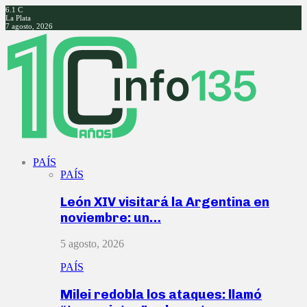
6.1
C
La Plata
7 agosto, 2026
Facebook
Twitter
Instagram
Youtube
PAÍS
PAÍS
León XIV visitará la Argentina en
noviembre: un…
5 agosto, 2026
PAÍS
Milei redobla los ataques: llamó