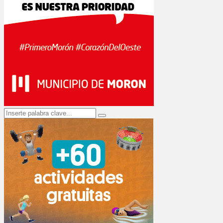
Search
Search
for: