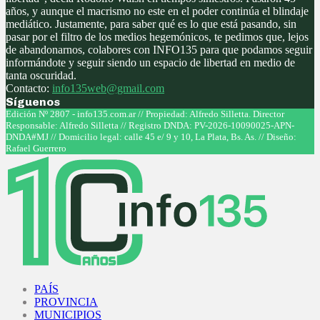
años, y aunque el macrismo no este en el poder continúa el blindaje
mediático. Justamente, para saber qué es lo que está pasando, sin
pasar por el filtro de los medios hegemónicos, te pedimos que, lejos
de abandonarnos, colabores con INFO135 para que podamos seguir
informándote y seguir siendo un espacio de libertad en medio de
tanta oscuridad.
Contacto:
info135web@gmail.com
Síguenos
Facebook
Twitter
Instagram
Youtube
Edición Nº 2807 - info135.com.ar // Propiedad: Alfredo Silletta. Director
Responsable: Alfredo Silletta // Registro DNDA: PV-2026-10090025-APN-
DNDA#MJ // Domicilio legal: calle 45 e/ 9 y 10, La Plata, Bs. As. // Diseño:
Rafael Guerrero
Facebook
Twitter
Instagram
Youtube
PAÍS
PROVINCIA
MUNICIPIOS