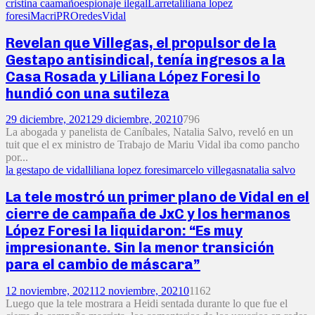
cristina caamaño
espionaje ilegal
Larreta
liliana lopez
foresi
Macri
PRO
redes
Vidal
Revelan que Villegas, el propulsor de la
Gestapo antisindical, tenía ingresos a la
Casa Rosada y Liliana López Foresi lo
hundió con una sutileza
29 diciembre, 2021
29 diciembre, 2021
0
796
La abogada y panelista de Caníbales, Natalia Salvo, reveló en un
tuit que el ex ministro de Trabajo de Mariu Vidal iba como pancho
por...
la gestapo de vidal
liliana lopez foresi
marcelo villegas
natalia salvo
La tele mostró un primer plano de Vidal en el
cierre de campaña de JxC y los hermanos
López Foresi la liquidaron: “Es muy
impresionante. Sin la menor transición
para el cambio de máscara”
12 noviembre, 2021
12 noviembre, 2021
0
1162
Luego que la tele mostrara a Heidi sentada durante lo que fue el