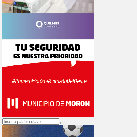
Search
Search
for: