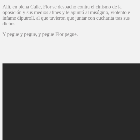
Allí, en plena Calle, Flor se despachó contra el cinismo de la
oposición y sus medios afines y le apuntó al misógino, violento e
infame diputroll, al que tuvieron que juntar con cucharita tras sus
dichos.
Y pegue y pegue, y pegue Flor pegue.