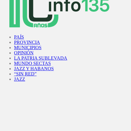
Facebook
Twitter
Instagram
Youtube
PAÍS
PROVINCIA
MUNICIPIOS
OPINIÓN
LA PATRIA SUBLEVADA
MUNDO SECTAS
JAZZ Y HABANOS
“SIN RED”
JAZZ