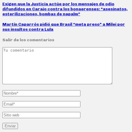
Exigen que la Justicia actúe por los mensajes de odio
difundidos en Carajo contra los bonaerenses: “asesinatos,
esterilizaciones, bombas de napalm”
Martín Caparrós pidió que Brasil “meta preso” a Milei por
sus insultos contra Lula
Salir de los comentarios