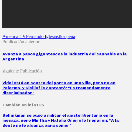
America TV
Fernando Iglesias
flor peña
Publicación anterior
Avanza a pasos gigantescos la industria del cannabis en la
Argentina
siguiente Publicación
Vidal está en contra del porro en una villa, pero no en
Palermo, y Kicillof le contestó: “Es tremendamente
discriminador”
También en info135
Sehinkman se puso a militar el ajuste libertario en la
mesaza, pero Mirtha y Natalia Oreiro lo frenaron: “A la
gente no le alcanza para comer”