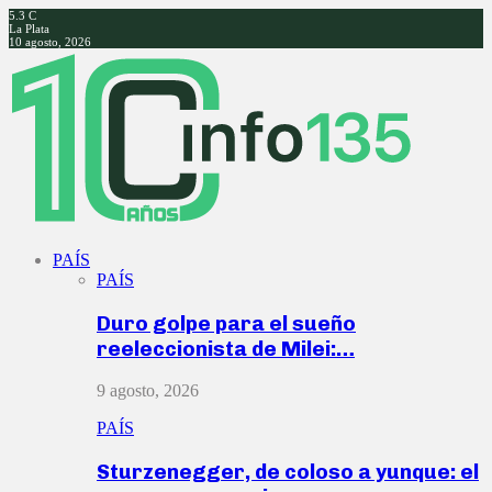
5.3
C
La Plata
10 agosto, 2026
Facebook
Twitter
Instagram
Youtube
PAÍS
PAÍS
Duro golpe para el sueño
reeleccionista de Milei:…
9 agosto, 2026
PAÍS
Sturzenegger, de coloso a yunque: el