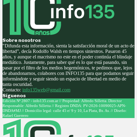
Sobre nosotros
"Difunda esta información, sienta la satisfacción moral de un acto de
libertad”, decía Rodolfo Walsh en tiempos siniestros. Pasaron 45
años, y aunque el macrismo no este en el poder continúa el blindaje
mediático. Justamente, para saber qué es lo que está pasando, sin
pasar por el filtro de los medios hegemónicos, te pedimos que, lejos
de abandonarnos, colabores con INFO135 para que podamos seguir
informándote y seguir siendo un espacio de libertad en medio de
tanta oscuridad.
Contacto:
info135web@gmail.com
Síguenos
Facebook
Twitter
Instagram
Youtube
Edición Nº 2807 - info135.com.ar // Propiedad: Alfredo Silletta. Director
Responsable: Alfredo Silletta // Registro DNDA: PV-2026-10090025-APN-
DNDA#MJ // Domicilio legal: calle 45 e/ 9 y 10, La Plata, Bs. As. // Diseño:
Rafael Guerrero