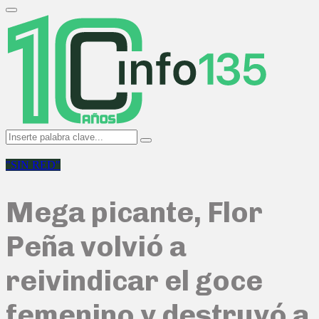
Search
for:
Primary
Menu
Search
Search
for:
"SIN RED"
Mega picante, Flor
Peña volvió a
reivindicar el goce
femenino y destruyó a