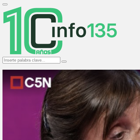
Search
for:
Primary
Menu
Search
Search
for: