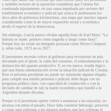
y también sectores de la oposición consideran que Cristina fue
condenada injustamente, en una causa impulsada por sectores del
establishment económico y judicial que nunca le perdonaron los
doce años de gobiernos kirchneristas, una etapa que muchos siguen
considerando como la de mayor expansión social y económica
desde el regreso de la democracia.
Sin embargo, García parece olvidar aquella frase de Karl Marx: “La
historia se repite, primero como tragedia y luego como farsa”.
Porque hoy no existe un delegado personal como Héctor Cámpora
y, sobre todo, 1973 no es 2027.
El peronismo necesita volver al gobierno para reconstruir un país
devastado por el ajuste, la caída del consumo, el endeudamiento y la
destrucción del aparato productivo. Y, en ese marco, resulta lógico
que una futura administración revise la situación judicial de Cristina.
Pero el próximo presidente no puede ser solamente alguien elegido
para cumplir una misión personal o judicial: debe llegar con un
programa político claro, con capacidad de conducción y con la
decisión de cambiar de raíz la matriz económica que hundió a la
Argentina durante décadas.
Porque si el peronismo quiere volver a enamorar a las mayorías, no
alcanza con mirar el pasado. Hace falta construir liderazgo, proyecto
y coraje para enfrentar a los mismos poderes que hoy celebran el