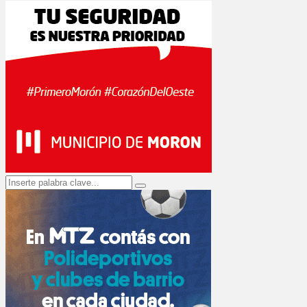
Search
Search
for: