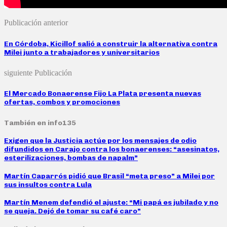
Publicación anterior
En Córdoba, Kicillof salió a construir la alternativa contra
Milei junto a trabajadores y universitarios
siguiente Publicación
El Mercado Bonaerense Fijo La Plata presenta nuevas
ofertas, combos y promociones
También en info135
Exigen que la Justicia actúe por los mensajes de odio
difundidos en Carajo contra los bonaerenses: “asesinatos,
esterilizaciones, bombas de napalm”
Martín Caparrós pidió que Brasil “meta preso” a Milei por
sus insultos contra Lula
Martín Menem defendió el ajuste: “Mi papá es jubilado y no
se queja. Dejó de tomar su café caro”