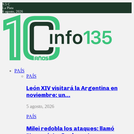
9.5
C
La Plata
6 agosto, 2026
Facebook
Twitter
Instagram
Youtube
PAÍS
PAÍS
León XIV visitará la Argentina en
noviembre: un…
5 agosto, 2026
PAÍS
Milei redobla los ataques: llamó