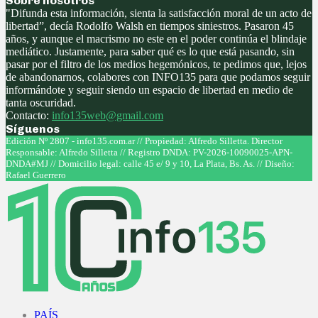
Sobre nosotros
"Difunda esta información, sienta la satisfacción moral de un acto de
libertad”, decía Rodolfo Walsh en tiempos siniestros. Pasaron 45
años, y aunque el macrismo no este en el poder continúa el blindaje
mediático. Justamente, para saber qué es lo que está pasando, sin
pasar por el filtro de los medios hegemónicos, te pedimos que, lejos
de abandonarnos, colabores con INFO135 para que podamos seguir
informándote y seguir siendo un espacio de libertad en medio de
tanta oscuridad.
Contacto:
info135web@gmail.com
Síguenos
Facebook
Twitter
Instagram
Youtube
Edición Nº 2807 - info135.com.ar // Propiedad: Alfredo Silletta. Director
Responsable: Alfredo Silletta // Registro DNDA: PV-2026-10090025-APN-
DNDA#MJ // Domicilio legal: calle 45 e/ 9 y 10, La Plata, Bs. As. // Diseño:
Rafael Guerrero
Facebook
Twitter
Instagram
Youtube
PAÍS